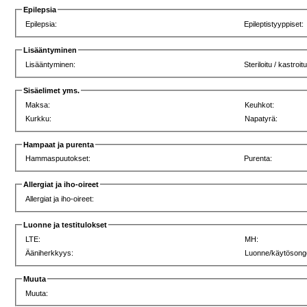
Epilepsia
Epilepsia:
Epileptistyyppiset:
Lisääntyminen
Lisääntyminen:
Steriloitu / kastroitu
Sisäelimet yms.
Maksa:
Keuhkot:
Kurkku:
Napatyrä:
Hampaat ja purenta
Hammaspuutokset:
Purenta:
Allergiat ja iho-oireet
Allergiat ja iho-oireet:
Luonne ja testitulokset
LTE:
MH:
Ääniherkkyys:
Luonne/käytösong
Muuta
Muuta: