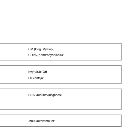
DM (Deg. Myelop.):
CDPA (Kondrodysplasia):
Kyynärät:
0/0
OI-kantaja:
PRA-lausunto/diagnoosi:
Muut autoimmuunit: