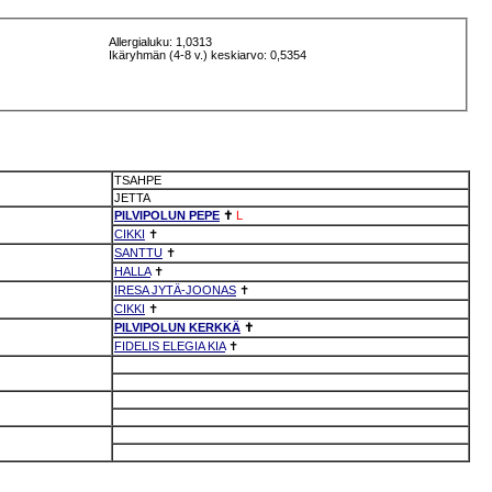
Allergialuku: 1,0313
Ikäryhmän (4-8 v.) keskiarvo: 0,5354
TSAHPE
JETTA
PILVIPOLUN PEPE
✝
L
CIKKI
✝
SANTTU
✝
HALLA
✝
IRESA JYTÄ-JOONAS
✝
CIKKI
✝
PILVIPOLUN KERKKÄ
✝
FIDELIS ELEGIA KIA
✝