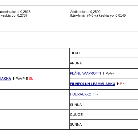
atoimintaluku: 0,2813
Addisonluku: 0,2500
 keskiarvo: 0,2737
Ikäryhmän (4-8 v.) keskiarvo: 0,0140
TILKO
ARDNA
PEÄNU VAAPROTTI
✝
PoA
~
RIAKKA
✝
PoA
PrB
Sk
PILVIPOLUN LEAMMI-AHKU
✝
E
~
HUURAUKKO
✝
~
SUNNA
GUUGE
SUNNA