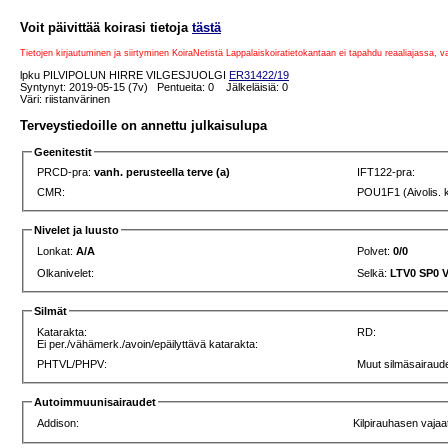
Voit päivittää koirasi tietoja
tästä
Tietojen kirjautuminen ja siirtyminen KoiraNetistä Lappalaiskoiratietokantaan ei tapahdu reaaliajassa, 
lpku PILVIPOLUN HIRRE VILGESJUOLGI
ER31422/19
Syntynyt: 2019-05-15 (7v) Pentueita: 0 Jälkeläisiä: 0
Väri: riistanvärinen
Terveystiedoille on annettu julkaisulupa
Geenitestit
PRCD-pra:
vanh. perusteella terve (a)
IFT122-pra:
CMR:
POU1F1 (Aivolis. 
Nivelet ja luusto
Lonkat:
A/A
Polvet:
0/0
Olkanivelet:
Selkä:
LTV0 SP0 
Silmät
Katarakta:
RD:
Ei per./vähämerk./avoin/epäilyttävä katarakta:
PHTVL/PHPV:
Muut silmäsairaude
Autoimmuunisairaudet
Addison:
Kilpirauhasen vajaa