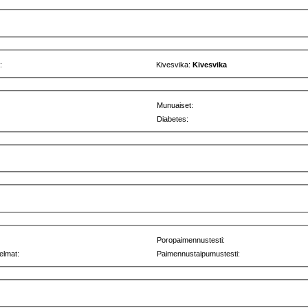
:
Kivesvika:
Kivesvika
Munuaiset:
Diabetes:
Poropaimennustesti:
elmat:
Paimennustaipumustesti: