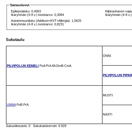
Sairausluvut
Epilepsialuku: 0,4063
Kilpirauhasen vaja
Ikäryhmän (4-8 v.) keskiarvo: 0,3084
Ikäryhmän (4-8 v.)
Autoimmuuniluku (Addison+KVT+Allergia): 1,5625
Ikäryhmän (4-8 v.) keskiarvo: 0,8231
Sukutaulu
ONNI
PILVIPOLUN EEMELI
PoA
PrA
IfA
DmB
CmA
PILVIPOLUN PIPA
MUSTI
UNNA
PoB
PrA
NASTI
Sukusiitosaste: 0 Sukukatokerroin: 0.929