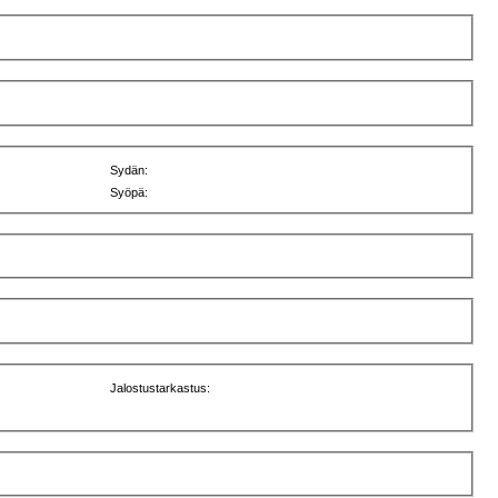
Sydän:
Syöpä:
Jalostustarkastus: