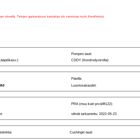
vaan viiveellä. Tietojen ajantasaisuus kannattaa siis varmistaa myös KoiraNetistä.
Pompen tauti:
kääpiökasv.):
CDDY (Kondrodystrofia):
Patella:
VA0
Luustosairaudet:
PRA (muu kuin prcd/ift122):
t:
silmät tarkastettu: 2022-05-23
toiminta:
Cushingin tauti: