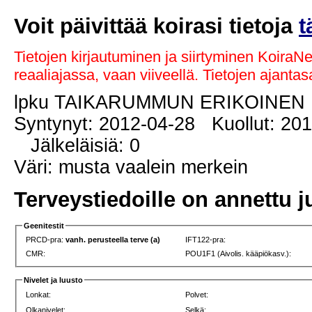
Voit päivittää koirasi tietoja
t
Tietojen kirjautuminen ja siirtyminen KoiraN
reaaliajassa, vaan viiveellä. Tietojen ajant
lpku TAIKARUMMUN ERIKOINEN
Syntynyt: 2012-04-28 Kuollut: 20
Jälkeläisiä: 0
Väri: musta vaalein merkein
Terveystiedoille on annettu j
Geenitestit
PRCD-pra:
vanh. perusteella terve (a)
IFT122-pra:
CMR:
POU1F1 (Aivolis. kääpiökasv.):
Nivelet ja luusto
Lonkat:
Polvet:
Olkanivelet:
Selkä: