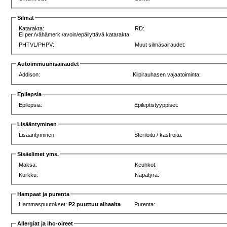
Silmät
Katarakta:
RD:
Ei per./vähämerk./avoin/epäilyttävä katarakta:
PHTVL/PHPV:
Muut silmäsairaudet:
Autoimmuunisairaudet
Addison:
Kilpirauhasen vajaatoiminta:
Epilepsia
Epilepsia:
Epileptistyyppiset:
Lisääntyminen
Lisääntyminen:
Steriloitu / kastroitu:
Sisäelimet yms.
Maksa:
Keuhkot:
Kurkku:
Napatyrä:
Hampaat ja purenta
Hammaspuutokset:
P2 puuttuu alhaalta
Purenta:
Allergiat ja iho-oireet