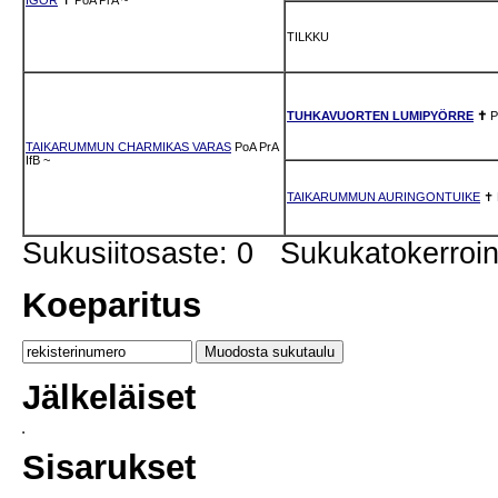
TILKKU
TUHKAVUORTEN LUMIPYÖRRE
✝
P
TAIKARUMMUN CHARMIKAS VARAS
PoA
PrA
IfB
~
TAIKARUMMUN AURINGONTUIKE
✝
Sukusiitosaste: 0 Sukukatokerro
Koeparitus
Jälkeläiset
Sisarukset