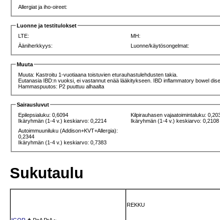
Allergiat ja iho-oireet:
Luonne ja testitulokset
LTE:
MH:
Ääniherkkyys:
Luonne/käytösongelmat:
Muuta
Muuta: Kastroitu 1-vuotiaana toistuvien eturauhastulehdusten takia.
Eutanasia IBD:n vuoksi, ei vastannut enää lääkitykseen. IBD inflammatory bowel di
Hammaspuutos: P2 puuttuu alhaalta
Sairausluvut
Epilepsialuku: 0,6094
Kilpirauhasen vajaatoimintaluku: 0,20
Ikäryhmän (1-4 v.) keskiarvo: 0,2214
Ikäryhmän (1-4 v.) keskiarvo: 0,2108
Autoimmuuniluku (Addison+KVT+Allergia):
0,2344
Ikäryhmän (1-4 v.) keskiarvo: 0,7383
Sukutaulu
REKKU
IGOR
✝
PoA
PrA
~