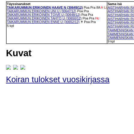
Täyssisarukset
Sama isä
TAIKARUMMUN ERIKOINEN HAAVE N (30649/12)
Poa
Pra
IfA
H
Li
AISTIHARHAN RAS
TAIKARUMMUN ERIKOINEN UNI U (30647/12)
Poa
Pra
AISTIHARHAN RI
TAIKARUMMUN ERIKOINEN TOIVE U (30648/12)
Poa
Pra
AISTIHARHAN RO
TAIKARUMMUN ERIKOINEN TAHTO U (30650/12)
Poa
Pra
Hc
AISTIHARHAN RU
TAIKARUMMUN ERIKOINEN ENNE U (30652/12)
✝
Poa
Pra
AISTIHARHAN RI
5 kpl
AISTIHARHAN RU
TAMMENNISKAN B
TAMMENNISKAN B
TAMMENNISKAN B
9 kpl
Kuvat
Koiran tulokset vuosikirjassa