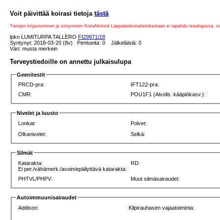
Voit päivittää koirasi tietoja
tästä
Tietojen kirjautuminen ja siirtyminen KoiraNetistä Lappalaiskoiratietokantaan ei tapahdu reaaliajassa, 
lpkn LUMITURPA TALLERO
FI29971/18
Syntynyt: 2018-03-20 (8v) Pentueita: 0 Jälkeläisiä: 0
Väri: musta merkein
Terveystiedoille on annettu julkaisulupa
Geenitestit
PRCD-pra:
IFT122-pra:
CMR:
POU1F1 (Aivolis. kääpiökasv.):
Nivelet ja luusto
Lonkat:
Polvet:
Olkanivelet:
Selkä:
Silmät
Katarakta:
RD:
Ei per./vähämerk./avoin/epäilyttävä katarakta:
PHTVL/PHPV:
Muut silmäsairaudet:
Autoimmuunisairaudet
Addison:
Kilpirauhasen vajaatoiminta: