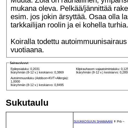
mukana oleva. Pelkää/jännittää rake
esim. jos jokin ärsyttää. Osaa olla l
tarkkailijan roolin ja ei kohella turhia
Koiralla todettu autoimmuunisairaus 
vuotiaana.
Sairausluvut
Epilepsialuku: 0,2031
Kilpirauhasen vajaatoimintaluku: 0,12
Ikäryhmän (8-12 v.) keskiarvo: 0,3869
Ikäryhmän (8-12 v.) keskiarvo: 0,285
Autoimmuuniluku (Addison+KVT+Allergia):
1,0000
Ikäryhmän (8-12 v.) keskiarvo: 0,8495
Sukutaulu
SUUKKOSUUN SHAMAANI
✝
Prb
~