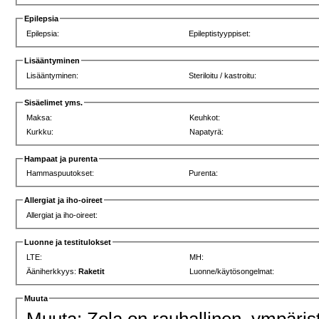
Epilepsia
Epilepsia:
Epileptistyyppiset:
Lisääntyminen
Lisääntyminen:
Steriloitu / kastroitu:
Sisäelimet yms.
Maksa:
Keuhkot:
Kurkku:
Napatyrä:
Hampaat ja purenta
Hammaspuutokset:
Purenta:
Allergiat ja iho-oireet
Allergiat ja iho-oireet:
Luonne ja testitulokset
LTE:
MH:
Ääniherkkyys:
Raketit
Luonne/käytösongelmat:
Muuta
Muuta: Zola on rauhallinen, ympäris