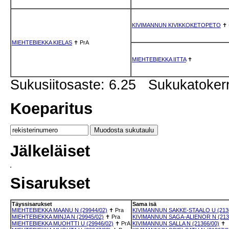
KIVIMANNUN KIVIKKOKETOPETO
✝
MIEHTEBIEKKA KIELAS
✝
PrA
MIEHTEBIEKKA IITTA
✝
Sukusiitosaste: 6.25 Sukukatoker
Koeparitus
Jälkeläiset
Sisarukset
Täyssisarukset
Sama isä
MIEHTEBIEKKA MAANU N (29944/02)
✝
Pra
KIVIMANNUN SAKKE-STAALO U (2136
MIEHTEBIEKKA MINJA N (29945/02)
✝
Pra
KIVIMANNUN SAGA-ALIENOR N (213
MIEHTEBIEKKA MUOHTTI U (29946/02)
✝
PrA
KIVIMANNUN SALLA N (21366/00)
✝