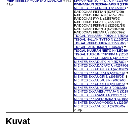
MIEHTEBIEKKA MUOHTA U (29947/02)
✝
Pra
KIVIMANNUN SCIFI-SATU N (21367/0
4 kpl
KIVIMANNUN SESSAN-APIS N (21368
MIEHTEBIEKKA ERCCI U (20659/01)
RAIDDOKAS PILTTA N (S25577/99)
RAIDDOKAS PIRITA N (S25578/99)
RAIDDOKAS PYY N (S25579/99)
RAIDDOKAS PATVI U (S25580/99)
RAIDDOKAS PEKKAI U (S25581/99)
RAIDDOKAS PIMEN U (S25582/99)
RAIDDOKAS PIILTÄK U (S25583/99)
TIGGAL PAKKASEN POIKA U (12504/
TIGGAL HALLAN TYTTÖ N (12505/02
TIGGAL PAKKAS PIIKA N (12506/02)
TIGGAL LAPINLIKKA N (12507/02)
✝
TIGGAL KUURAN NEITO N (12508/0
TIGGAL TUISKUN TYPYKKÄ N (12509
MIEHTEBIEKKA DEJAVU N (42577/02
MIEHTEBIEKKA DUTKI N (42578/02)
MIEHTEBIEKKA DACAPO U (42579/02
MIEHTEBIEKKA DANILO U (42580/02)
MIEHTEBIEKKA URPU N (20657/05)
MIEHTEBIEKKA UGRI N (20658/05)
MIEHTEBIEKKA ULAUS N (20659/05)
MIEHTEBIEKKA UKKO U (20660/05)
MIEHTEBIEKKA UHTUA U (20661/05)
MIEHTEBIEKKA VIEHÄTTÄJÄ N (3219
MIEHTEBIEKKA VANDA N (32197/05)
MIEHTEBIEKKA VERONIKA N (32198/
MIEHTEBIEKKA VOMOSKU U (32199/
MIEHTEBIEKKA VUDE U (32200/05)
26 kpl
Kuvat