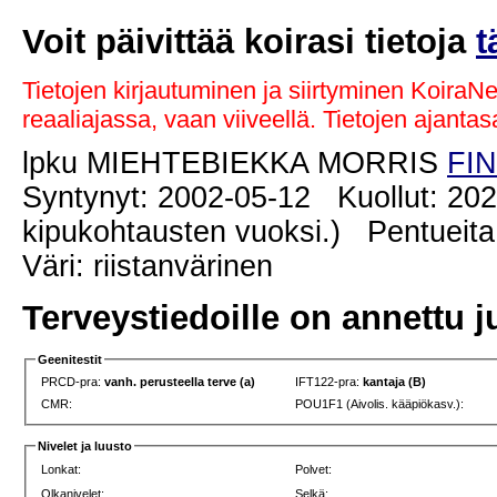
Voit päivittää koirasi tietoja
t
Tietojen kirjautuminen ja siirtyminen KoiraN
reaaliajassa, vaan viiveellä. Tietojen ajant
lpku MIEHTEBIEKKA MORRIS
FIN
Syntynyt: 2002-05-12 Kuollut: 20
kipukohtausten vuoksi.) Pentueita
Väri: riistanvärinen
Terveystiedoille on annettu j
Geenitestit
PRCD-pra:
vanh. perusteella terve (a)
IFT122-pra:
kantaja (B)
CMR:
POU1F1 (Aivolis. kääpiökasv.):
Nivelet ja luusto
Lonkat:
Polvet:
Olkanivelet:
Selkä: