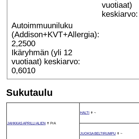
vuotiaat)
keskiarvo:
Autoimmuuniluku
(Addison+KVT+Allergia):
2,2500
Ikäryhmän (yli 12
vuotiaat) keskiarvo:
0,6010
Sukutaulu
HALTI
✝
~
JAHKKAS APRILLI ALIEN
✝
PrA
JUOKSA BELTIRUMPU
✝
~