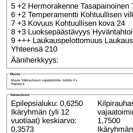
5 +2 Hermorakenne Tasapainoinen
6 +2 Temperamentti Kohtuullisen vi
7 +3 Kovuus Kohtuullisen kova 24
8 +3 Luoksepäästävyys Hyväntahtoi
9 +++ Laukauspelottomuus Laukau
Yhteensä 210
Ääniherkkyys:
Muuta
Muuta: Kilpirauhasen vajaatoiminta, todettu 4 v.
Napatyrä
Sairausluvut
Epilepsialuku: 0,6250
Kilpirauha
Ikäryhmän (yli 12
vajaatoimi
vuotiaat) keskiarvo:
1,7500
0,3573
Ikäryhmän 