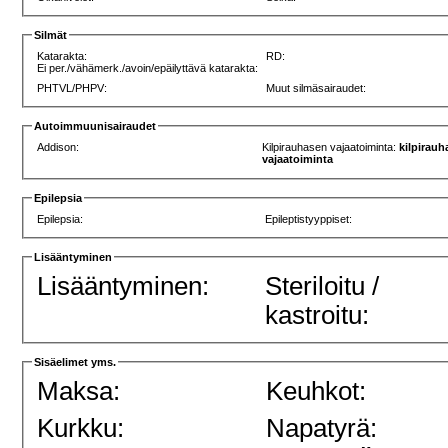
Silmät
Katarakta:
RD:
Ei per./vähämerk./avoin/epäilyttävä katarakta:
PHTVL/PHPV:
Muut silmäsairaudet:
Autoimmuunisairaudet
Addison:
Kilpirauhasen vajaatoiminta:
kilpirau
vajaatoiminta
Epilepsia
Epilepsia:
Epileptistyyppiset:
Lisääntyminen
Lisääntyminen:
Steriloitu /
kastroitu:
Sisäelimet yms.
Maksa:
Keuhkot:
Kurkku:
Napatyrä: