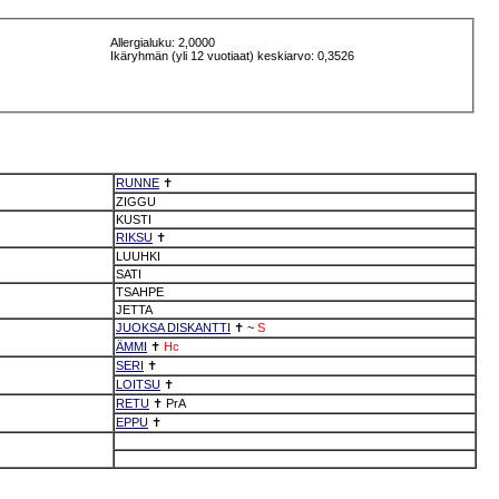
Allergialuku: 2,0000
Ikäryhmän (yli 12 vuotiaat) keskiarvo: 0,3526
RUNNE
✝
ZIGGU
KUSTI
RIKSU
✝
LUUHKI
SATI
TSAHPE
JETTA
JUOKSA DISKANTTI
✝
~
S
ÄMMI
✝
Hc
SERI
✝
LOITSU
✝
RETU
✝
PrA
EPPU
✝