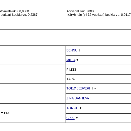
atoimintaluku: 0,0000
Addisonluku: 0,0000
vuotiaat) keskiarvo: 0,2367
Ikäryhmän (yli 12 vuotiaat) keskiarvo: 0,0117
BENNU
✝
MILLA
✝
PILKKI
TÄPÄ
TOLVA JESPERI
✝
~
ZINAIDAN IEVA
✝
TORSTI
✝
✝
PrA
CIKKI
✝