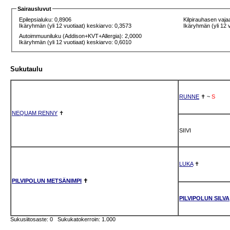
Sairausluvut
Epilepsialuku: 0,8906
Kilpirauhasen vaja
Ikäryhmän (yli 12 vuotiaat) keskiarvo: 0,3573
Ikäryhmän (yli 12 
Autoimmuuniluku (Addison+KVT+Allergia): 2,0000
Ikäryhmän (yli 12 vuotiaat) keskiarvo: 0,6010
Sukutaulu
RUNNE
✝
~
S
NEQUAM RENNY
✝
SIIVI
LUKA
✝
PILVIPOLUN METSÄNIMPI
✝
PILVIPOLUN SILVA
Sukusiitosaste: 0 Sukukatokerroin: 1.000