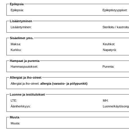
Epilepsia
Epilepsia:
Epileptistyyppiset:
Lisääntyminen
Lisääntyminen:
Steriloitu / kastroitu
Sisäelimet yms.
Maksa:
Keuhkot:
Kurkku:
Napatyrä:
Hampaat ja purenta
Hammaspuutokset:
Purenta:
Allergiat ja iho-oireet
Allergiat ja iho-oireet:
allergia (varasto- ja pölypunkit)
Luonne ja testitulokset
LTE:
MH:
Ääniherkkyys:
Luonne/käytösong
Muuta
Muuta: