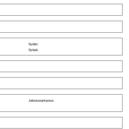
Sydän:
Syöpä:
Jalostustarkastus: