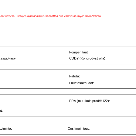
vaan viiveellä. Tietojen ajantasaisuus kannattaa siis varmistaa myös KoiraNetistä.
Pompen tauti:
kääpiökasv.):
CDDY (Kondrodystrofia):
Patella:
Luustosairaudet:
PRA (muu kuin prcd/ift122):
t:
toiminta:
Cushingin tauti: