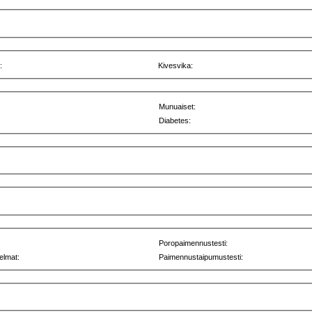
:
Kivesvika:
Munuaiset:
Diabetes:
Poropaimennustesti:
elmat:
Paimennustaipumustesti: