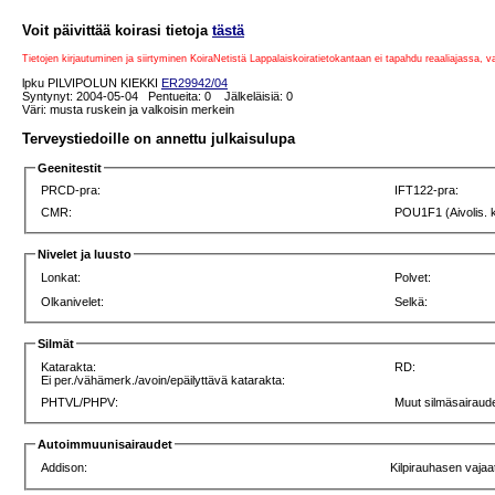
Voit päivittää koirasi tietoja
tästä
Tietojen kirjautuminen ja siirtyminen KoiraNetistä Lappalaiskoiratietokantaan ei tapahdu reaaliajassa, 
lpku PILVIPOLUN KIEKKI
ER29942/04
Syntynyt: 2004-05-04 Pentueita: 0 Jälkeläisiä: 0
Väri: musta ruskein ja valkoisin merkein
Terveystiedoille on annettu julkaisulupa
Geenitestit
PRCD-pra:
IFT122-pra:
CMR:
POU1F1 (Aivolis. 
Nivelet ja luusto
Lonkat:
Polvet:
Olkanivelet:
Selkä:
Silmät
Katarakta:
RD:
Ei per./vähämerk./avoin/epäilyttävä katarakta:
PHTVL/PHPV:
Muut silmäsairaude
Autoimmuunisairaudet
Addison:
Kilpirauhasen vajaa