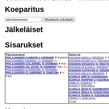
Koeparitus
Jälkeläiset
Sisarukset
Täyssisarukset
Sama isä
PIHLAJAMÄEN GUNDOR U (29395/08)
✝
PoA
PrA
KISURAN KIIRA N (30525/04)
✝
PIHLAJAMÄEN GANDALF U (29396/08)
Hc
KISURAN KOSATUS U (30526/04
PIHLAJAMÄEN GALADRIEL N (29398/08)
✝
PrA
KISURAN KESAKKO N (30527/0
PIHLAJAMÄEN GIL-ESTEL N (29399/08)
PoB
I
Ä
V
KISURAN KILKURA U (30528/04)
PIHLAJAMÄEN GLOREDHEL N (29400/08)
KISURAN KUFIHTAR N (30529/0
PIHLAJAMÄEN GLAMDRING N (29401/08)
✝
N
KISURAN KIELA N (30530/04)
✝
6 kpl
NJARGA SIIRI N (S16295/2003)
NJARGA SKIHPÁR U (S16296/2
RIIMU N (12846/11)
✝
RUNNI U (EIRL0004)
NJARGA SESSI N (S16298/2003
NJARGA SIKKA N (S16297/2003
NJARGA SUNNA N (S16294/200
VIRKKU U (EIRL0073)
12 kpl