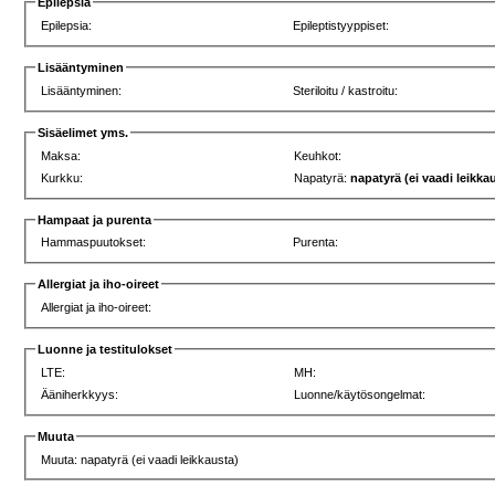
Epilepsia
Epilepsia:
Epileptistyyppiset:
Lisääntyminen
Lisääntyminen:
Steriloitu / kastroitu:
Sisäelimet yms.
Maksa:
Keuhkot:
Kurkku:
Napatyrä:
napatyrä (ei vaadi leikka
Hampaat ja purenta
Hammaspuutokset:
Purenta:
Allergiat ja iho-oireet
Allergiat ja iho-oireet:
Luonne ja testitulokset
LTE:
MH:
Ääniherkkyys:
Luonne/käytösongelmat:
Muuta
Muuta: napatyrä (ei vaadi leikkausta)