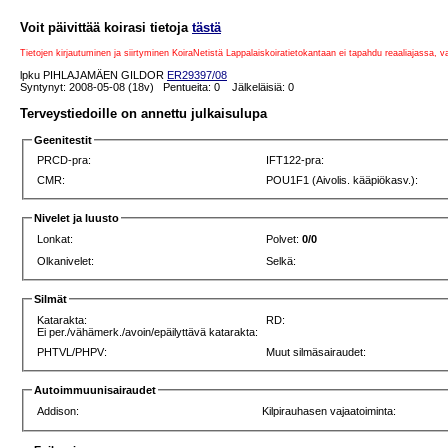
Voit päivittää koirasi tietoja
tästä
Tietojen kirjautuminen ja siirtyminen KoiraNetistä Lappalaiskoiratietokantaan ei tapahdu reaaliajassa, 
lpku PIHLAJAMÄEN GILDOR
ER29397/08
Syntynyt: 2008-05-08 (18v) Pentueita: 0 Jälkeläisiä: 0
Terveystiedoille on annettu julkaisulupa
Geenitestit
PRCD-pra:
IFT122-pra:
CMR:
POU1F1 (Aivolis. kääpiökasv.):
Nivelet ja luusto
Lonkat:
Polvet:
0/0
Olkanivelet:
Selkä:
Silmät
Katarakta:
RD:
Ei per./vähämerk./avoin/epäilyttävä katarakta:
PHTVL/PHPV:
Muut silmäsairaudet:
Autoimmuunisairaudet
Addison:
Kilpirauhasen vajaatoiminta: