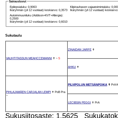
Sairausluvut
Epilepsialuku: 0,9063
Kilpirauhasen vajaatoimintaluku: 0,00
Ikäryhmän (yli 12 vuotiaat) keskiarvo: 0,3573
Ikäryhmän (yli 12 vuotiaat) keskiarvo
Autoimmuuniluku (Addison+KVT+Allergia):
0,2500
Ikäryhmän (yli 12 vuotiaat) keskiarvo: 0,6010
Sukutaulu
ZINAIDAN JARFE
✝
VAUHTITASSUN MEAHCCEMANNI
✝
~
S
AHKU
✝
PILVIPOLUN METSÄNPOIKA
✝
PrA
PIHLAJAMÄEN CARJALAN LEMPI
✝
PoB
Pra
~
LECIBSIN PEGGI
✝
PrA
Sukusiitosaste: 1.5625 Sukukato