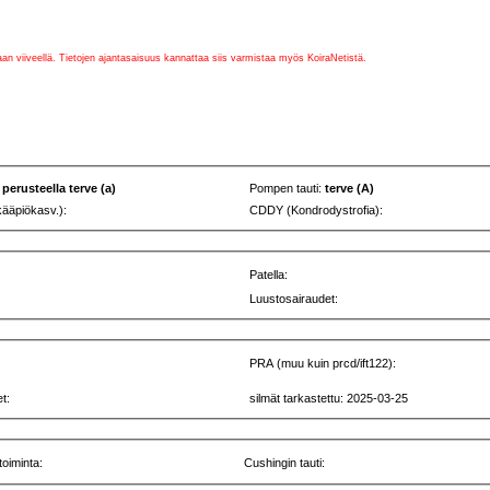
vaan viiveellä. Tietojen ajantasaisuus kannattaa siis varmistaa myös KoiraNetistä.
 perusteella terve (a)
Pompen tauti:
terve (A)
kääpiökasv.):
CDDY (Kondrodystrofia):
Patella:
Luustosairaudet:
PRA (muu kuin prcd/ift122):
t:
silmät tarkastettu: 2025-03-25
toiminta:
Cushingin tauti: