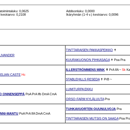
atoimintaluku: 0,0625
Addisonluku: 0,0000
 keskiarvo: 0,2108
Ikäryhmän (1-4 v.) keskiarvo: 0,0096
TINTTARAISEN PAKKASPEIKKO
✝
LIVANDER
KUURAKUONON PIHKASAGA
✝
Poa
Pra
ILLERSTRÖMMENS MINK
✝
PrA
IfA
~
Sk
K
ELIAN CASTE
Hc
STABLEHILLS RESEDA
✝
PrB
~
LUMITURPA EKKU
O ONNENSEPPÄ
PoA
PrA
Ifb
DmA
CmA
ORSO-FARM KYLÄLUUTA
Pra
TUHKAVUORTEN QUUNULVOJA
Pra
NNI-MANTU
PoA
PrA
IfA
DmA
CmA
TINTTARAISEN MUTSIS ON SAAGA
Poa
Pr