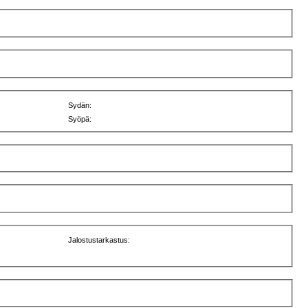
Sydän:
Syöpä:
Jalostustarkastus: