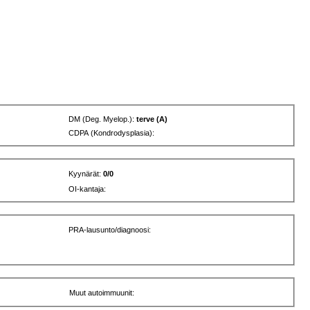
DM (Deg. Myelop.):
terve (A)
CDPA (Kondrodysplasia):
Kyynärät:
0/0
OI-kantaja:
PRA-lausunto/diagnoosi:
Muut autoimmuunit: