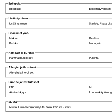
Epilepsia
Epilepsia:
Epileptistyyppiset:
Lisääntyminen
Lisääntyminen:
Steriloitu / kastroitu
Sisäelimet yms.
Maksa:
Keuhkot:
Kurkku:
Napatyrä:
Hampaat ja purenta
Hammaspuutokset:
Purenta:
Allergiat ja iho-oireet
Allergiat ja iho-oireet:
Luonne ja testitulokset
LTE:
MH:
Ääniherkkyys:
Luonne/käytösong
Muuta
Muuta: Ei ilmoitettuja vikoja tai sairauksia 20.2.2026