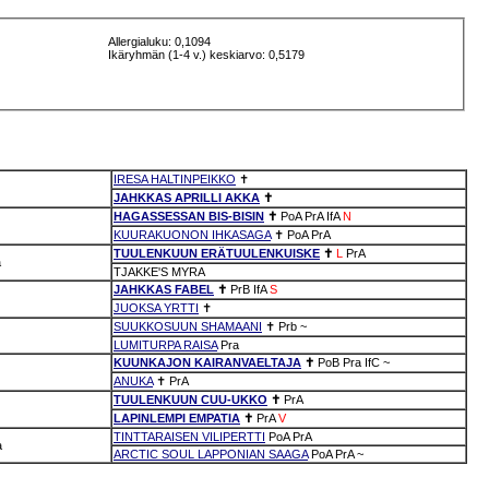
Allergialuku: 0,1094
Ikäryhmän (1-4 v.) keskiarvo: 0,5179
IRESA HALTINPEIKKO
✝
JAHKKAS APRILLI AKKA
✝
HAGASSESSAN BIS-BISIN
✝
PoA
PrA
IfA
N
KUURAKUONON IHKASAGA
✝
PoA
PrA
TUULENKUUN ERÄTUULENKUISKE
✝
L
PrA
a
TJAKKE'S MYRA
JAHKKAS FABEL
✝
PrB
IfA
S
JUOKSA YRTTI
✝
SUUKKOSUUN SHAMAANI
✝
Prb
~
LUMITURPA RAISA
Pra
KUUNKAJON KAIRANVAELTAJA
✝
PoB
Pra
IfC
~
ANUKA
✝
PrA
TUULENKUUN CUU-UKKO
✝
PrA
LAPINLEMPI EMPATIA
✝
PrA
V
TINTTARAISEN VILIPERTTI
PoA
PrA
a
ARCTIC SOUL LAPPONIAN SAAGA
PoA
PrA
~