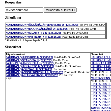
Koeparitus
Jälkeläiset
NOITARUMMUN VÄKKÄRÄJÄRVENVELHO U (13814/26)
Poa
Pra
Ifa
Dma
CmA
NOITARUMMUN VEKARAVÄKKÄRÄ U (13813/26)
Poa
Pra
Ifa
Dma
CmB
NOITARUMMUN VILLAMYTTY N (13815/26)
Poa
Pra
Ifa
Dma
CmB
NOITARUMMUN VINTTILYHTY N (13816/26)
Poa
Pra
Ifa
Dma
CmB
Jälkeläisiä 4 kpl, lapsenlapsia 0 kpl.
Sisarukset
Täyssisarukset
Sama isä
JAHKKAS QUUNSIRPPI N (29386/23)
PoA
PrA
Ifa
DmA
CmA
JAHKKAS LEUHK
JAHKKAS QOTANOITA N (29387/23)
Pra
Ifa
Cma
JAHKKAS LUMP
JAHKKAS QAAMOSHEILA N (29388/23)
Pra
Ifa
Cma
JAHKKAS LUMI
JAHKKAS QUKKAKETO N (29390/23)
PoA
Pra
Ifa
DmA
Cma
JAHKKAS LAATO
JAHKKAS QASKISAVU U (29392/23)
Pra
Ifa
Cma
JAHKKAS LÄÄNI
JAHKKAS QANGSTERINPOIKA U (29391/23)
PoA
Pra
Ifa
DmA
Cma
VILDTASSENS B
JAHKKAS QAIRANVALTIAS U (29393/23)
Pra
Ifa
Cma
VILDTASSENS A
7 kpl
VILDTASSENS A
VILDTASSENS A
TINTTARAISEN 
TINTTARAISEN 
TINTTARAISEN 
TINTTARAISEN
TINTTARAISEN 
TINTTARAISEN 
TINTTARAISEN
TINTTARAISEN
SUVENTAIAN D
SUVENTAIAN D