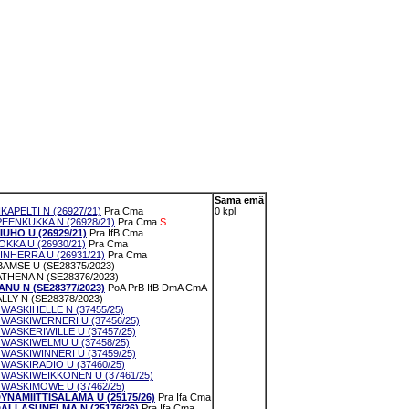
Sama emä
APELTI N (26927/21)
Pra
Cma
0 kpl
EENKUKKA N (26928/21)
Pra
Cma
S
UHO U (26929/21)
Pra
IfB
Cma
KKA U (26930/21)
Pra
Cma
NHERRA U (26931/21)
Pra
Cma
AMSE U (SE28375/2023)
THENA N (SE28376/2023)
NU N (SE28377/2023)
PoA
PrB
IfB
DmA
CmA
LLY N (SE28378/2023)
WASKIHELLE N (37455/25)
WASKIWERNERI U (37456/25)
WASKERIWILLE U (37457/25)
 WASKIWELMU U (37458/25)
WASKIWINNERI U (37459/25)
WASKIRADIO U (37460/25)
 WASKIWEIKKONEN U (37461/25)
 WASKIMOWE U (37462/25)
YNAMIITTISALAMA U (25175/26)
Pra
Ifa
Cma
ALLASUNELMA N (25176/26)
Pra
Ifa
Cma