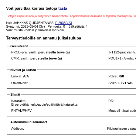
Voit päivittää koirasi tietoja
tästä
Tietojen kirjautuminen ja siirtyminen KoiraNetistä Lappalaiskoiratietokantaan ei tapahdu reaaliajassa, 
lpkn JAHKKAS QURJENTANSSI
FI29389/23
Syntynyt: 2023-05-04 (3v) Pentueita: 0 Jälkeläisiä: 4
Väri: musta vaalein ja valkoisin merkein
Terveystiedoille on annettu julkaisulupa
Geenitestit
PRCD-pra:
vanh. perusteella terve (a)
IFT122-pra:
vanh.
CMR:
vanh. perusteella terve (a)
POU1F1 (Aivolis. 
Nivelet ja luusto
Lonkat:
A/A
Polvet:
0/0
Olkanivelet:
Selkä:
LTV1 VA0
Silmät
Katarakta:
RD:
Ei per./vähämerk./avoin/epäilyttävä katarakta:
PHTVL/PHPV:
Muut silmäsairaude
Autoimmuunisairaudet
Addison:
Kilpirauhasen vajaa