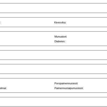
:
Kivesvika:
Munuaiset:
Diabetes:
Poropaimennustesti:
elmat:
Paimennustaipumustesti: