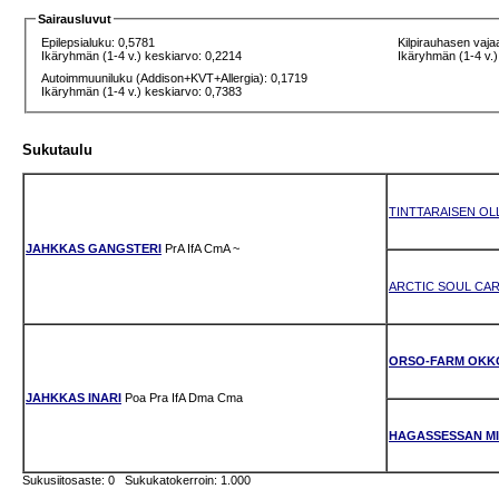
Sairausluvut
Epilepsialuku: 0,5781
Kilpirauhasen vaja
Ikäryhmän (1-4 v.) keskiarvo: 0,2214
Ikäryhmän (1-4 v.)
Autoimmuuniluku (Addison+KVT+Allergia): 0,1719
Ikäryhmän (1-4 v.) keskiarvo: 0,7383
Sukutaulu
TINTTARAISEN OL
JAHKKAS GANGSTERI
PrA
IfA
CmA
~
ARCTIC SOUL CAR
ORSO-FARM OKK
JAHKKAS INARI
Poa
Pra
IfA
Dma
Cma
HAGASSESSAN MI
Sukusiitosaste: 0 Sukukatokerroin: 1.000