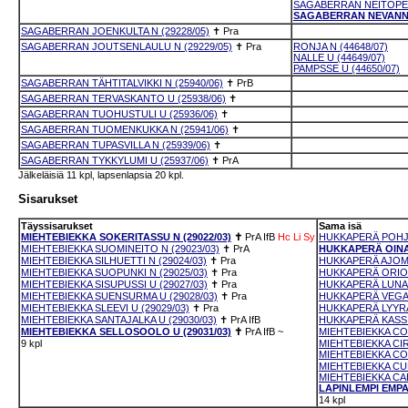
SAGABERRAN NEITOPER
SAGABERRAN NEVANNEI
SAGABERRAN JOENKULTA N (29228/05)
✝
Pra
SAGABERRAN JOUTSENLAULU N (29229/05)
✝
Pra
RONJA N (44648/07)
NALLE U (44649/07)
PAMPSSE U (44650/07)
SAGABERRAN TÄHTITALVIKKI N (25940/06)
✝
PrB
SAGABERRAN TERVASKANTO U (25938/06)
✝
SAGABERRAN TUOHUSTULI U (25936/06)
✝
SAGABERRAN TUOMENKUKKA N (25941/06)
✝
SAGABERRAN TUPASVILLA N (25939/06)
✝
SAGABERRAN TYKKYLUMI U (25937/06)
✝
PrA
Jälkeläisiä 11 kpl, lapsenlapsia 20 kpl.
Sisarukset
Täyssisarukset
Sama isä
MIEHTEBIEKKA SOKERITASSU N (29022/03)
✝
PrA
IfB
Hc
Li
Sy
HUKKAPERÄ POHJA
MIEHTEBIEKKA SUOMINEITO N (29023/03)
✝
PrA
HUKKAPERÄ OINAS
MIEHTEBIEKKA SILHUETTI N (29024/03)
✝
Pra
HUKKAPERÄ AJOMIE
MIEHTEBIEKKA SUOPUNKI N (29025/03)
✝
Pra
HUKKAPERÄ ORION
MIEHTEBIEKKA SISUPUSSI U (29027/03)
✝
Pra
HUKKAPERÄ LUNA N
MIEHTEBIEKKA SUENSURMA U (29028/03)
✝
Pra
HUKKAPERÄ VEGA N
MIEHTEBIEKKA SLEEVI U (29029/03)
✝
Pra
HUKKAPERÄ LYYRA 
MIEHTEBIEKKA SANTAJALKA U (29030/03)
✝
PrA
IfB
HUKKAPERÄ KASSIO
MIEHTEBIEKKA SELLOSOOLO U (29031/03)
✝
PrA
IfB
~
MIEHTEBIEKKA COR
9 kpl
MIEHTEBIEKKA CIR
MIEHTEBIEKKA COR
MIEHTEBIEKKA CUM
MIEHTEBIEKKA CAE
LAPINLEMPI EMPAT
14 kpl