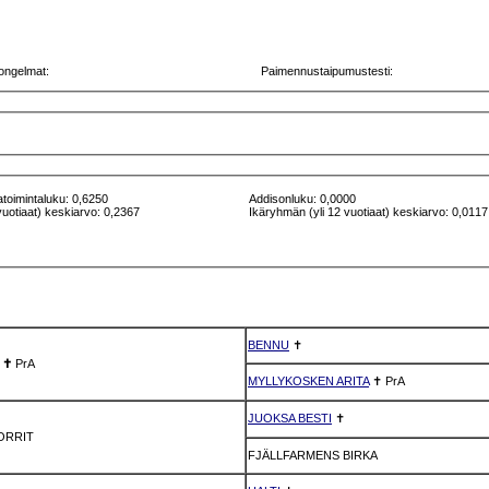
ongelmat:
Paimennustaipumustesti:
atoimintaluku: 0,6250
Addisonluku: 0,0000
vuotiaat) keskiarvo: 0,2367
Ikäryhmän (yli 12 vuotiaat) keskiarvo: 0,0117
BENNU
✝
✝
PrA
MYLLYKOSKEN ARITA
✝
PrA
JUOKSA BESTI
✝
ORRIT
FJÄLLFARMENS BIRKA