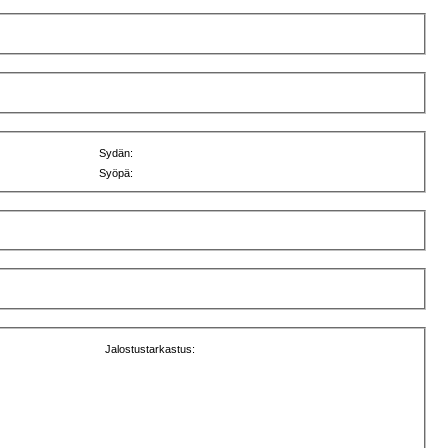
Sydän:
Syöpä:
Jalostustarkastus: