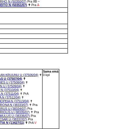
HO N (50350/07)
Pra
IfB
~
TO N (50351/07)
✝
Pra
Ä
Sama emä
N KRUUNU U (37506/04)
✝
0 kpl
 U (37507/04)
✝
S U (37508/04)
✝
 U (37509/04)
✝
 (37510/04)
✝
 (37511/04)
✝
PrA
N (37512/04)
✝
PEIA N (37513/04)
✝
ONA N (38333/07)
✝
Pra
RUS U (38334/07)
Pra
IOLIS U (38335/07)
✝
Pra
ULUS U (38336/07)
Pra
SAR U (38337/07)
Pra
IA N (13427/11)
✝
PrA
V