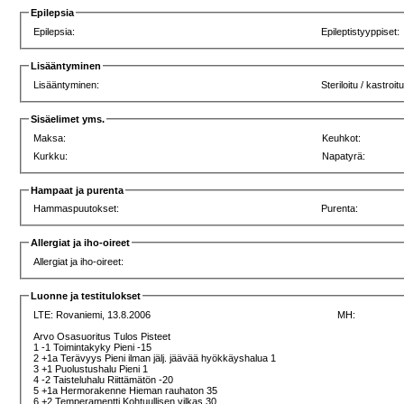
Epilepsia
Epilepsia:
Epileptistyyppiset:
Lisääntyminen
Lisääntyminen:
Steriloitu / kastroit
Sisäelimet yms.
Maksa:
Keuhkot:
Kurkku:
Napatyrä:
Hampaat ja purenta
Hammaspuutokset:
Purenta:
Allergiat ja iho-oireet
Allergiat ja iho-oireet:
Luonne ja testitulokset
LTE:
Rovaniemi, 13.8.2006
MH:
Arvo Osasuoritus Tulos Pisteet
1 -1 Toimintakyky Pieni -15
2 +1a Terävyys Pieni ilman jälj. jäävää hyökkäyshalua 1
3 +1 Puolustushalu Pieni 1
4 -2 Taisteluhalu Riittämätön -20
5 +1a Hermorakenne Hieman rauhaton 35
6 +2 Temperamentti Kohtuullisen vilkas 30