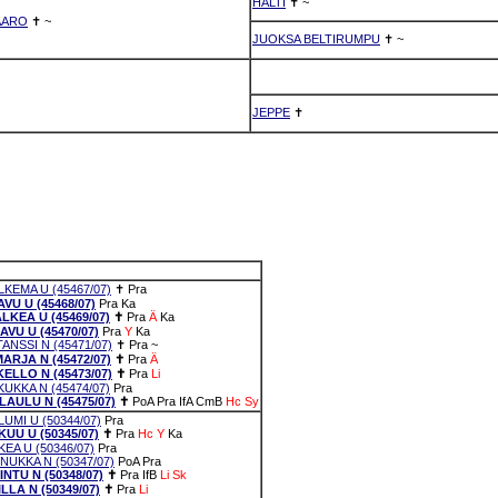
HALTI
✝
~
 AARO
✝
~
JUOKSA BELTIRUMPU
✝
~
JEPPE
✝
EMA U (45467/07)
✝
Pra
U U (45468/07)
Pra
Ka
EA U (45469/07)
✝
Pra
Ä
Ka
U U (45470/07)
Pra
Y
Ka
NSSI N (45471/07)
✝
Pra
~
RJA N (45472/07)
✝
Pra
Ä
LLO N (45473/07)
✝
Pra
Li
KKA N (45474/07)
Pra
ULU N (45475/07)
✝
PoA
Pra
IfA
CmB
Hc
Sy
MI U (50344/07)
Pra
U U (50345/07)
✝
Pra
Hc
Y
Ka
A U (50346/07)
Pra
KKA N (50347/07)
PoA
Pra
TU N (50348/07)
✝
Pra
IfB
Li
Sk
LA N (50349/07)
✝
Pra
Li