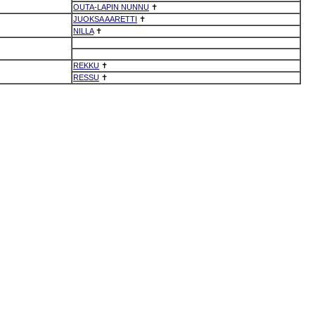
OUTA-LAPIN NUNNU
✝
JUOKSA AARETTI
✝
NILLA
✝
REKKU
✝
RESSU
✝