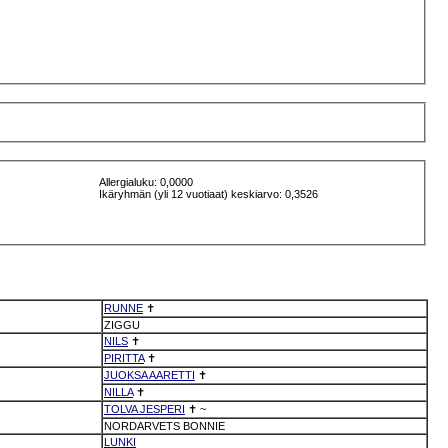
Allergialuku: 0,0000
Ikäryhmän (yli 12 vuotiaat) keskiarvo: 0,3526
RUNNE
✝
ZIGGU
NILS
✝
PIRITTA
✝
JUOKSA AARETTI
✝
NILLA
✝
TOLVA JESPERI
✝
~
NORDARVETS BONNIE
LUNKI