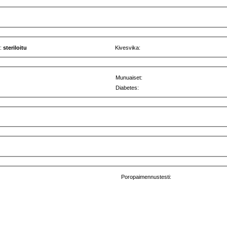
u:
steriloitu
Kivesvika:
Munuaiset:
Diabetes:
Poropaimennustesti: