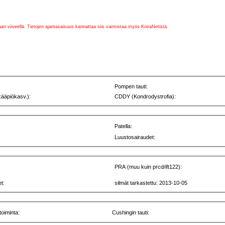
vaan viiveellä. Tietojen ajantasaisuus kannattaa siis varmistaa myös KoiraNetistä.
Pompen tauti:
kääpiökasv.):
CDDY (Kondrodystrofia):
Patella:
Luustosairaudet:
PRA (muu kuin prcd/ift122):
t:
silmät tarkastettu: 2013-10-05
toiminta:
Cushingin tauti: