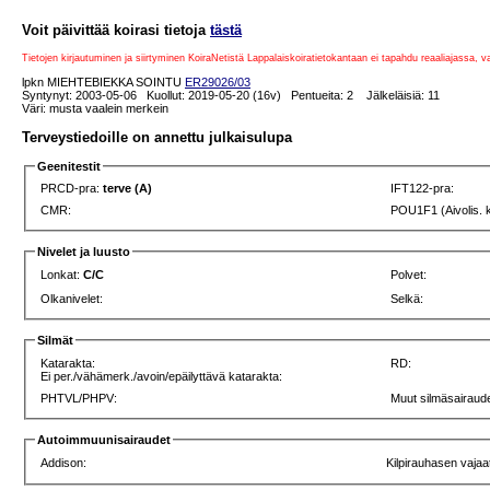
Voit päivittää koirasi tietoja
tästä
Tietojen kirjautuminen ja siirtyminen KoiraNetistä Lappalaiskoiratietokantaan ei tapahdu reaaliajassa, 
lpkn MIEHTEBIEKKA SOINTU
ER29026/03
Syntynyt: 2003-05-06 Kuollut: 2019-05-20 (16v) Pentueita: 2 Jälkeläisiä: 11
Väri: musta vaalein merkein
Terveystiedoille on annettu julkaisulupa
Geenitestit
PRCD-pra:
terve (A)
IFT122-pra:
CMR:
POU1F1 (Aivolis. 
Nivelet ja luusto
Lonkat:
C/C
Polvet:
Olkanivelet:
Selkä:
Silmät
Katarakta:
RD:
Ei per./vähämerk./avoin/epäilyttävä katarakta:
PHTVL/PHPV:
Muut silmäsairaude
Autoimmuunisairaudet
Addison:
Kilpirauhasen vajaa