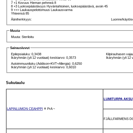
7 +1 Kovuus Hieman pehmeä 8
8 +3 Luoksepäästävyys Hyväntahtoinen, luoksepäästävä, avoin 45
9 +++ Laukauspelottomuus Laukausvarma
Yhteensä 85
Ääniherkkyys:
Luonne/käytös
Muuta
Muuta: Steriloitu
Sairausluvut
Epilepsialuku: 0,3438
Kilpirauhasen vaja
Ikäryhmän (yli 12 vuotiaat) keskiarvo: 0,3573
Ikäryhmän (yli 12 
Autoimmuuniluku (Addison+KVT+Allergia): 0,6250
Ikäryhmän (yli 12 vuotiaat) keskiarvo: 0,6010
Sukutaulu
LUMITURPA AKSU
LAPINLUMON CEAHPPI
✝
PrA
~
FJÄLLFARMENS D