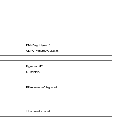
DM (Deg. Myelop.):
CDPA (Kondrodysplasia):
Kyynärät:
0/0
OI-kantaja:
PRA-lausunto/diagnoosi:
Muut autoimmuunit: