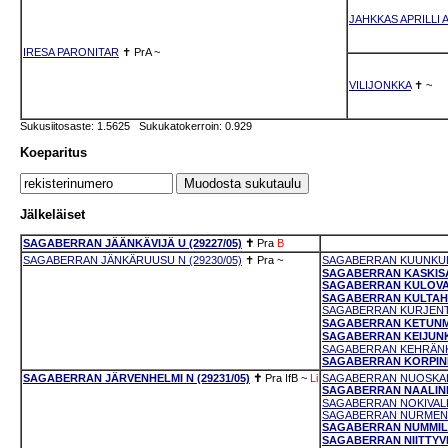
JAHKKAS APRILLI
IRESA PARONITAR
✝
PrA
~
VILIJONKKA
✝
~
Sukusiitosaste: 1.5625 Sukukatokerroin: 0.929
Koeparitus
Jälkeläiset
SAGABERRAN JÄÄNKÄVIJÄ U (29227/05)
✝
Pra
B
SAGABERRAN JÄNKÄRUUSU N (29230/05)
✝
Pra
~
SAGABERRAN KUUNKULK
SAGABERRAN KASKISAV
SAGABERRAN KULOVALK
SAGABERRAN KULTAHAV
SAGABERRAN KURJENTA
SAGABERRAN KETUNMA
SAGABERRAN KEIJUNKE
SAGABERRAN KEHRÄNKU
SAGABERRAN KORPINLA
SAGABERRAN JÄRVENHELMI N (29231/05)
✝
Pra
IfB
~
Li
SAGABERRAN NUOSKALU
SAGABERRAN NAALINKU
SAGABERRAN NOKIVALKE
SAGABERRAN NURMENNU
SAGABERRAN NUMMILIN
SAGABERRAN NIITTYVIL