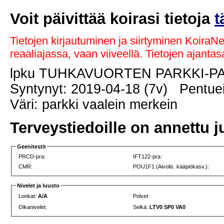
Voit päivittää koirasi tietoja
t
Tietojen kirjautuminen ja siirtyminen KoiraN
reaaliajassa, vaan viiveellä. Tietojen ajant
lpku TUHKAVUORTEN PARKKI-P
Syntynyt: 2019-04-18 (7v) Pentuei
Väri: parkki vaalein merkein
Terveystiedoille on annettu j
Geenitestit
PRCD-pra:
IFT122-pra:
CMR:
POU1F1 (Aivolis. kääpiökasv.):
Nivelet ja luusto
Lonkat:
A/A
Polvet:
Olkanivelet:
Selkä:
LTV0 SP0 VA0