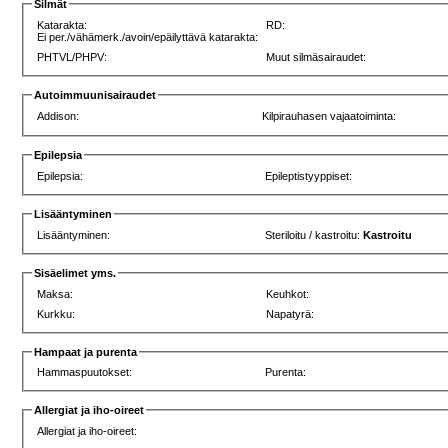
Silmät
Katarakta:
RD:
Ei per./vähämerk./avoin/epäilyttävä katarakta:
PHTVL/PHPV:
Muut silmäsairaudet:
Autoimmuunisairaudet
Addison:
Kilpirauhasen vajaatoiminta:
Epilepsia
Epilepsia:
Epileptistyyppiset:
Lisääntyminen
Lisääntyminen:
Steriloitu / kastroitu:
Kastroitu
Sisäelimet yms.
Maksa:
Keuhkot:
Kurkku:
Napatyrä:
Hampaat ja purenta
Hammaspuutokset:
Purenta:
Allergiat ja iho-oireet
Allergiat ja iho-oireet: