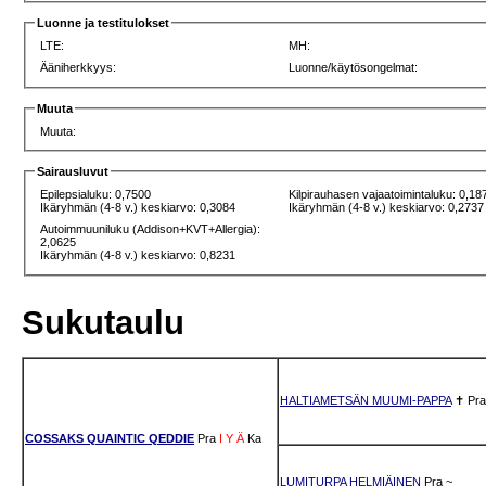
Luonne ja testitulokset
LTE:
MH:
Ääniherkkyys:
Luonne/käytösongelmat:
Muuta
Muuta:
Sairausluvut
Epilepsialuku: 0,7500
Kilpirauhasen vajaatoimintaluku: 0,18
Ikäryhmän (4-8 v.) keskiarvo: 0,3084
Ikäryhmän (4-8 v.) keskiarvo: 0,2737
Autoimmuuniluku (Addison+KVT+Allergia):
2,0625
Ikäryhmän (4-8 v.) keskiarvo: 0,8231
Sukutaulu
HALTIAMETSÄN MUUMI-PAPPA
✝
Pra
COSSAKS QUAINTIC QEDDIE
Pra
I
Y
Ä
Ka
LUMITURPA HELMIÄINEN
Pra
~