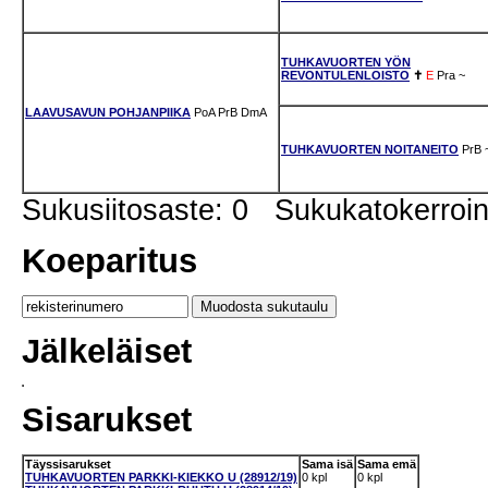
TUHKAVUORTEN YÖN
REVONTULENLOISTO
✝
E
Pra
~
LAAVUSAVUN POHJANPIIKA
PoA
PrB
DmA
TUHKAVUORTEN NOITANEITO
PrB
Sukusiitosaste: 0 Sukukatokerro
Koeparitus
Jälkeläiset
Sisarukset
Täyssisarukset
Sama isä
Sama emä
TUHKAVUORTEN PARKKI-KIEKKO U (28912/19)
0 kpl
0 kpl