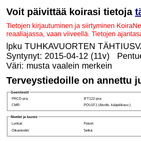
Voit päivittää koirasi tietoja
t
Tietojen kirjautuminen ja siirtyminen KoiraN
reaaliajassa, vaan viiveellä. Tietojen ajant
lpku TUHKAVUORTEN TÄHTIUS
Syntynyt: 2015-04-12 (11v) Pentue
Väri: musta vaalein merkein
Terveystiedoille on annettu j
Geenitestit
PRCD-pra:
IFT122-pra:
CMR:
POU1F1 (Aivolis. kääpiökasv.):
Nivelet ja luusto
Lonkat:
Polvet:
Olkanivelet:
Selkä: