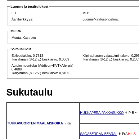
Luonne ja testitulokset
LTE:
MH:
Ääniherkkyys:
Luonne/käytösongelmat:
Muuta
Muuta: Kastroitu
Sairausluvut
Epilepsialuku: 0,7813
Kilpirauhasen vajaatoimintaluku: 0,29
Ikäryhmän (8-12 v.) keskiarvo: 0,3869
Ikäryhmän (8-12 v.) keskiarvo: 0,285
Autoimmuuniluku (Addison+KVT+Allergia):
0,4688
Ikäryhmän (8-12 v.) keskiarvo: 0,8495
Sukutaulu
HUKKAPERÄ PAKKASUKKO
✝
PrB
~
TUHKAVUORTEN MAALAISPOIKA
~
Ka
SAGABERRAN BEARAL
✝
PrA
Hc
S