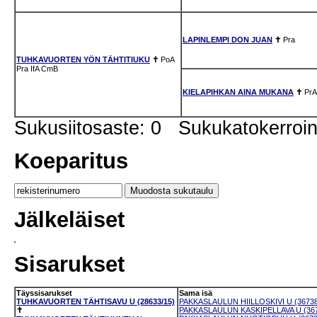
LAPINLEMPI DON JUAN
✝
Pra
TUHKAVUORTEN YÖN TÄHTITIUKU
✝
PoA
Pra
IfA
CmB
KIELAPIHKAN AINA MUKANA
✝
PrA
Sukusiitosaste: 0 Sukukatokerro
Koeparitus
Jälkeläiset
Sisarukset
Täyssisarukset
Sama isä
TUHKAVUORTEN TÄHTISAVU U (28633/15)
PAKKASLAULUN HIILLOSKIVI U (36738
✝
PAKKASLAULUN KASKIPELLAVA U (367