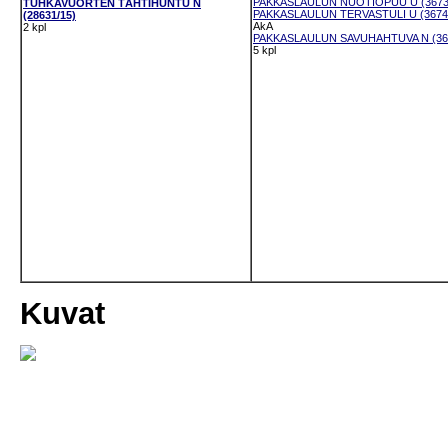
PAKKASLAULUN NUOTIOPUU U (3673
TUHKAVUORTEN TÄHTIHUNTU N
PAKKASLAULUN TERVASTULI U (3674
(28631/15)
AkA
2 kpl
PAKKASLAULUN SAVUHAHTUVA N (367
5 kpl
Kuvat