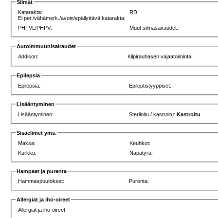
Silmät
Katarakta:
RD:
Ei per./vähämerk./avoin/epäilyttävä katarakta:
PHTVL/PHPV:
Muut silmäsairaudet:
Autoimmuunisairaudet
Addison:
Kilpirauhasen vajaatoiminta:
Epilepsia
Epilepsia:
Epileptistyyppiset:
Lisääntyminen
Lisääntyminen:
Steriloitu / kastroitu:
Kastroitu
Sisäelimet yms.
Maksa:
Keuhkot:
Kurkku:
Napatyrä:
Hampaat ja purenta
Hammaspuutokset:
Purenta:
Allergiat ja iho-oireet
Allergiat ja iho-oireet: