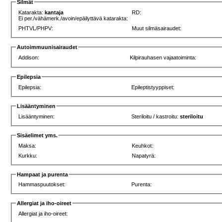
Silmät
Katarakta:
kantaja
RD:
Ei per./vähämerk./avoin/epäilyttävä katarakta:
PHTVL/PHPV:
Muut silmäsairaudet:
Autoimmuunisairaudet
Addison:
Kilpirauhasen vajaatoiminta:
Epilepsia
Epilepsia:
Epileptistyyppiset:
Lisääntyminen
Lisääntyminen:
Steriloitu / kastroitu:
steriloitu
Sisäelimet yms.
Maksa:
Keuhkot:
Kurkku:
Napatyrä:
Hampaat ja purenta
Hammaspuutokset:
Purenta:
Allergiat ja iho-oireet
Allergiat ja iho-oireet: