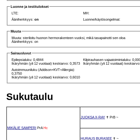
Luonne ja testitulokset
LTE:
MH:
Ääniherkkyys:
on
Luonne/käytösongelmat:
Muuta
Muuta: steriloitu huonon hermorakenteen vuoksi, mikä tasapainotti sen oloa
Ääniherkkyys: on
Sairausluvut
Epilepsialuku: 0,4844
Kilpirauhasen vajaatoimintaluku: 0,00
Ikäryhmän (yli 12 vuotiaat) keskiarvo: 0,3573
Ikäryhmän (yli 12 vuotiaat) keskiarvo
Autoimmuuniluku (Addison+KVT+Allergia):
0,3750
Ikäryhmän (yli 12 vuotiaat) keskiarvo: 0,6010
Sukutaulu
JUOKSA X-RAY
✝
PrB
~
MIKÄLIE SAMPERI
PrA
Hc
HURAUS BURASEE
✝
~