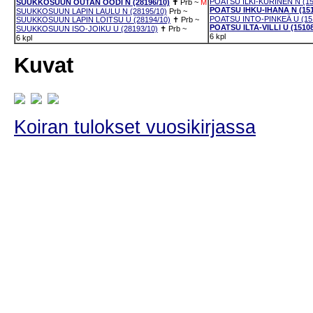
POATSU ILKI-KURINEN N (15
SUUKKOSUUN OUTAN OODI N (28196/10)
✝
Prb
~
M
POATSU IHKU-IHANA N (151
SUUKKOSUUN LAPIN LAULU N (28195/10)
Prb
~
POATSU INTO-PINKEÄ U (151
SUUKKOSUUN LAPIN LOITSU U (28194/10)
✝
Prb
~
POATSU ILTA-VILLI U (15108
SUUKKOSUUN ISO-JOIKU U (28193/10)
✝
Prb
~
6 kpl
6 kpl
Kuvat
Koiran tulokset vuosikirjassa