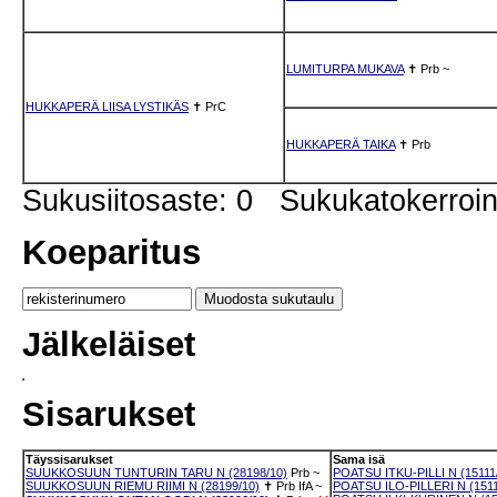
LUMITURPA MUKAVA
✝
Prb
~
HUKKAPERÄ LIISA LYSTIKÄS
✝
PrC
HUKKAPERÄ TAIKA
✝
Prb
Sukusiitosaste: 0 Sukukatokerro
Koeparitus
Jälkeläiset
Sisarukset
Täyssisarukset
Sama isä
SUUKKOSUUN TUNTURIN TARU N (28198/10)
Prb
~
POATSU ITKU-PILLI N (15111
SUUKKOSUUN RIEMU RIIMI N (28199/10)
✝
Prb
IfA
~
POATSU ILO-PILLERI N (1511