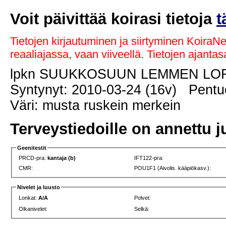
Voit päivittää koirasi tietoja
t
Tietojen kirjautuminen ja siirtyminen KoiraN
reaaliajassa, vaan viiveellä. Tietojen ajant
lpkn SUUKKOSUUN LEMMEN L
Syntynyt: 2010-03-24 (16v) Pentue
Väri: musta ruskein merkein
Terveystiedoille on annettu j
Geenitestit
PRCD-pra:
kantaja (b)
IFT122-pra:
CMR:
POU1F1 (Aivolis. kääpiökasv.):
Nivelet ja luusto
Lonkat:
A/A
Polvet:
Olkanivelet:
Selkä: