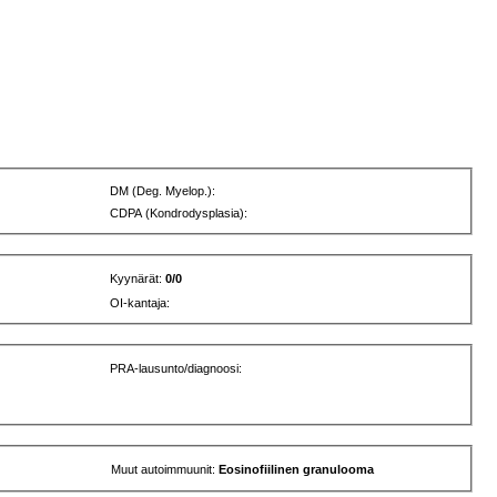
DM (Deg. Myelop.):
CDPA (Kondrodysplasia):
Kyynärät:
0/0
OI-kantaja:
PRA-lausunto/diagnoosi:
Muut autoimmuunit:
Eosinofiilinen granulooma