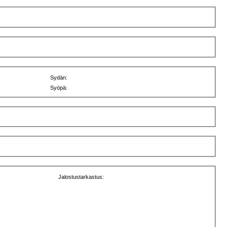
Sydän:
Syöpä:
Jalostustarkastus: