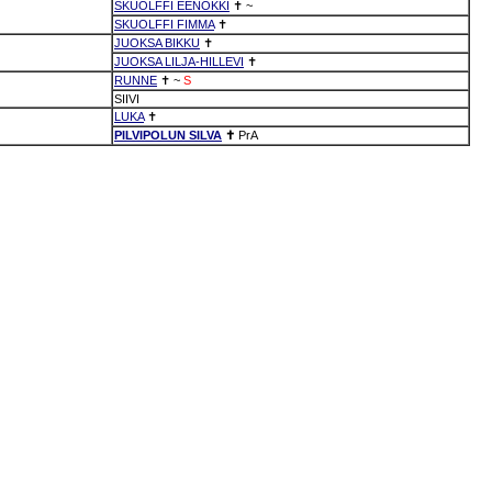
SKUOLFFI EENOKKI
✝
~
SKUOLFFI FIMMA
✝
JUOKSA BIKKU
✝
JUOKSA LILJA-HILLEVI
✝
RUNNE
✝
~
S
SIIVI
LUKA
✝
PILVIPOLUN SILVA
✝
PrA