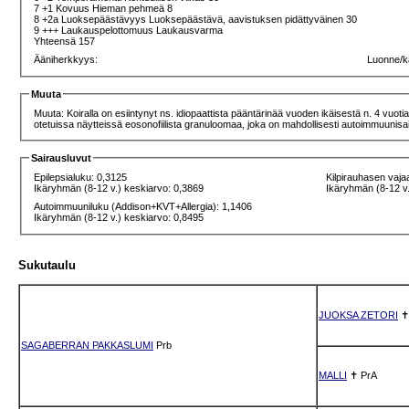
7 +1 Kovuus Hieman pehmeä 8
8 +2a Luoksepäästävyys Luoksepäästävä, aavistuksen pidättyväinen 30
9 +++ Laukauspelottomuus Laukausvarma
Yhteensä 157
Ääniherkkyys:
Luonne/k
Muuta
Muuta: Koiralla on esiintynyt ns. idiopaattista pääntärinää vuoden ikäisestä n. 4 vu
otetuissa näytteissä eosonofiilista granuloomaa, joka on mahdollisesti autoimmuuni
Sairausluvut
Epilepsialuku: 0,3125
Kilpirauhasen vaja
Ikäryhmän (8-12 v.) keskiarvo: 0,3869
Ikäryhmän (8-12 v.
Autoimmuuniluku (Addison+KVT+Allergia): 1,1406
Ikäryhmän (8-12 v.) keskiarvo: 0,8495
Sukutaulu
JUOKSA ZETORI
SAGABERRAN PAKKASLUMI
Prb
MALLI
✝
PrA