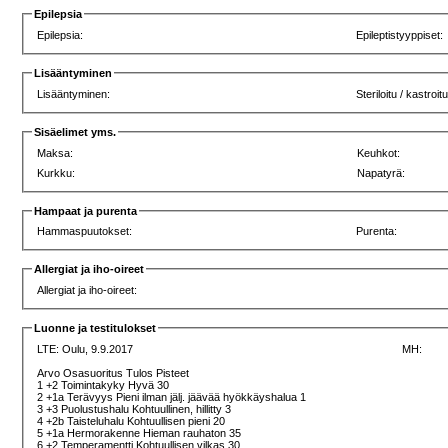
Epilepsia
Epilepsia:
Epileptistyyppiset:
Lisääntyminen
Lisääntyminen:
Steriloitu / kastroitu
Sisäelimet yms.
Maksa:
Keuhkot:
Kurkku:
Napatyrä:
Hampaat ja purenta
Hammaspuutokset:
Purenta:
Allergiat ja iho-oireet
Allergiat ja iho-oireet:
Luonne ja testitulokset
LTE:
Oulu, 9.9.2017
MH:
Arvo Osasuoritus Tulos Pisteet
1 +2 Toimintakyky Hyvä 30
2 +1a Terävyys Pieni ilman jälj. jäävää hyökkäyshalua 1
3 +3 Puolustushalu Kohtuullinen, hillitty 3
4 +2b Taisteluhalu Kohtuullisen pieni 20
5 +1a Hermorakenne Hieman rauhaton 35
6 +2 Temperamentti Kohtuullisen vilkas 30