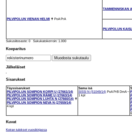
TAMMENNISKAN A
PILVIPOLUN VIENAN HELMI
✝
PoA
PrA
PILVIPOLUN KAIS
Sukusiitosaste: 0 Sukukatokerroin: 1.000
Koeparitus
Jälkeläiset
Sisarukset
Täyssisarukset
Sama isä
PILVIPOLUN SOMPION KORPI U (27661/14)
SISSI N (51049/14)
PoA
PrB
DmA
~
PILVIPOLUN SOMPION RÄME U (27663/14)
1 kpl
PILVIPOLUN SOMPION LUHTA N (27660/14)
✝
PILVIPOLUN SOMPION NEVA N (27659/14)
4 kpl
6
Kuvat
Koiran tulokset vuosikirjassa