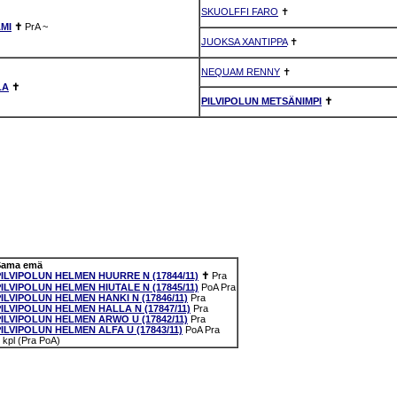
SKUOLFFI FARO
✝
MI
✝
PrA
~
JUOKSA XANTIPPA
✝
NEQUAM RENNY
✝
LA
✝
PILVIPOLUN METSÄNIMPI
✝
Sama emä
PILVIPOLUN HELMEN HUURRE N (17844/11)
✝
Pra
PILVIPOLUN HELMEN HIUTALE N (17845/11)
PoA
Pra
PILVIPOLUN HELMEN HANKI N (17846/11)
Pra
PILVIPOLUN HELMEN HALLA N (17847/11)
Pra
PILVIPOLUN HELMEN ARWO U (17842/11)
Pra
PILVIPOLUN HELMEN ALFA U (17843/11)
PoA
Pra
 kpl (Pra PoA)