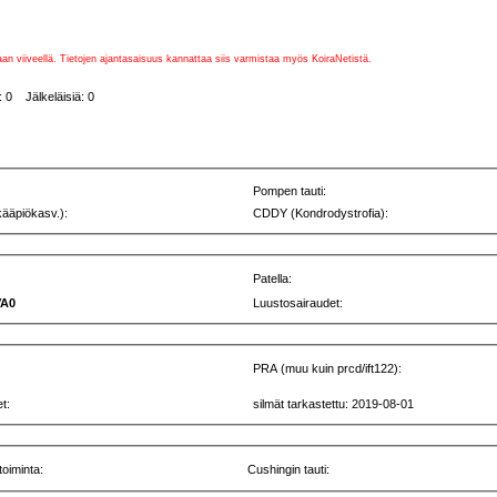
vaan viiveellä. Tietojen ajantasaisuus kannattaa siis varmistaa myös KoiraNetistä.
 0 Jälkeläisiä: 0
Pompen tauti:
kääpiökasv.):
CDDY (Kondrodystrofia):
Patella:
VA0
Luustosairaudet:
PRA (muu kuin prcd/ift122):
t:
silmät tarkastettu: 2019-08-01
toiminta:
Cushingin tauti: