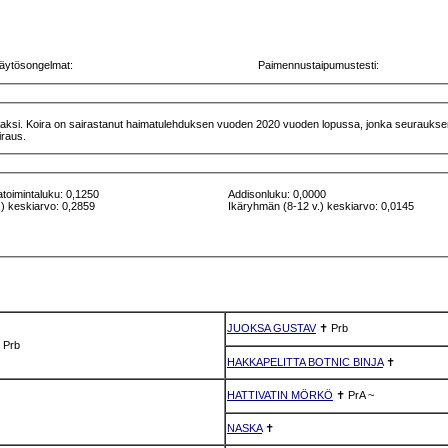
äytösongelmat:
Paimennustaipumustesti:
otiaaksi. Koira on sairastanut haimatulehduksen vuoden 2020 vuoden lopussa, jonka seurauksen
sairaus.
atoimintaluku: 0,1250
Addisonluku: 0,0000
) keskiarvo: 0,2859
Ikäryhmän (8-12 v.) keskiarvo: 0,0145
JUOKSA GUSTAV
✝
Prb
✝
Prb
HAKKAPELITTA BOTNIC BINJA
✝
HATTIVATIN MÖRKÖ
✝
PrA
~
NASKA
✝