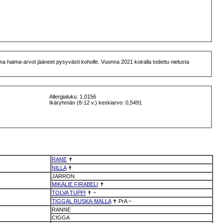
a haima-arvot jääneet pysyvästi koholle. Vuonna 2021 koiralla todettu nielusta
Allergialuku: 1,0156
Ikäryhmän (8-12 v.) keskiarvo: 0,5491
RANE
✝
NILLA
✝
JARRON
MIKÄLIE FIRABELI
✝
TOLVA TUPPI
✝
~
TIGGAL RUSKA-MALLA
✝
PrA
~
RANNE
CIGGA