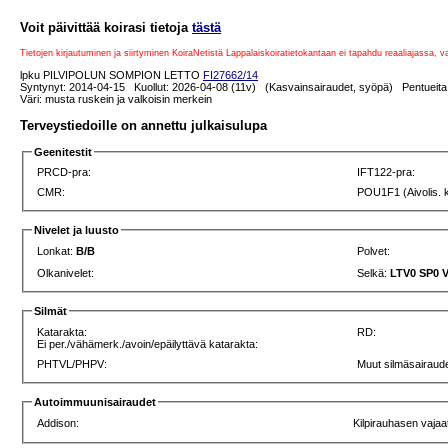
Voit päivittää koirasi tietoja
tästä
Tietojen kirjautuminen ja siirtyminen KoiraNetistä Lappalaiskoiratietokantaan ei tapahdu reaaliajassa, 
lpku PILVIPOLUN SOMPION LETTO
FI27662/14
Syntynyt: 2014-04-15 Kuollut: 2026-04-08 (11v) (Kasvainsairaudet, syöpä) Pentueita:
Väri: musta ruskein ja valkoisin merkein
Terveystiedoille on annettu julkaisulupa
Geenitestit
PRCD-pra:
IFT122-pra:
CMR:
POU1F1 (Aivolis. 
Nivelet ja luusto
Lonkat:
B/B
Polvet:
Olkanivelet:
Selkä:
LTV0 SP0 
Silmät
Katarakta:
RD:
Ei per./vähämerk./avoin/epäilyttävä katarakta:
PHTVL/PHPV:
Muut silmäsairaude
Autoimmuunisairaudet
Addison:
Kilpirauhasen vajaa