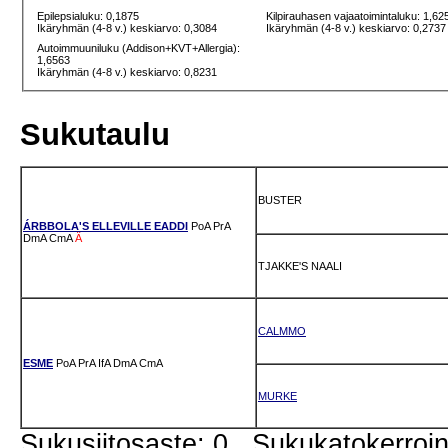
Epilepsialuku: 0,1875
Kilpirauhasen vajaatoimintaluku: 1,62
Ikäryhmän (4-8 v.) keskiarvo: 0,3084
Ikäryhmän (4-8 v.) keskiarvo: 0,2737
Autoimmuuniluku (Addison+KVT+Allergia):
1,6563
Ikäryhmän (4-8 v.) keskiarvo: 0,8231
Sukutaulu
BUSTER
ÁRBBOLA'S ELLEVILLE EADDI
PoA
PrA
DmA
CmA
Ä
TJAKKE'S NAALI
CALMMO
ESME
PoA
PrA
IfA
DmA
CmA
MURKE
Sukusiitosaste: 0 Sukukatokerro