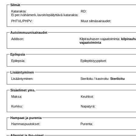
Silmät
Katarakta:
RD:
Ei per./vähämerk./avoin/epäilyttävä katarakta:
PHTVL/PHPV:
Muut silmäsairaudet:
Autoimmuunisairaudet
Addison:
Kilpirauhasen vajaatoiminta:
kilpirau
vajaatoiminta
Epilepsia
Epilepsia:
Epileptistyyppiset:
Lisääntyminen
Lisääntyminen:
Steriloitu / kastroitu:
Steriloitu
Sisäelimet yms.
Maksa:
Keuhkot:
Kurkku:
Napatyrä:
Hampaat ja purenta
Hammaspuutokset:
Purenta:
Allergiat ja iho-oireet