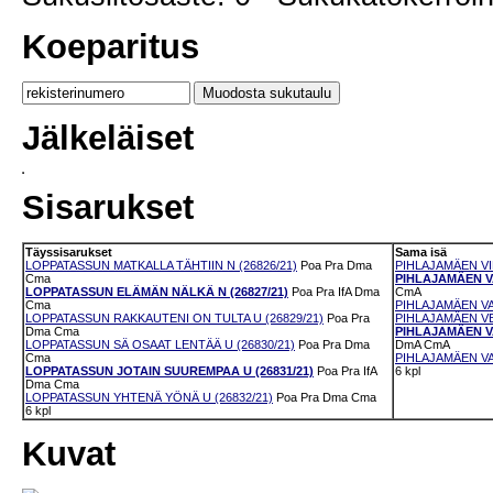
Koeparitus
Jälkeläiset
Sisarukset
Täyssisarukset
Sama isä
LOPPATASSUN MATKALLA TÄHTIIN N (26826/21)
Poa
Pra
Dma
PIHLAJAMÄEN VIR
Cma
PIHLAJAMÄEN VA
LOPPATASSUN ELÄMÄN NÄLKÄ N (26827/21)
Poa
Pra
IfA
Dma
CmA
Cma
PIHLAJAMÄEN VA
LOPPATASSUN RAKKAUTENI ON TULTA U (26829/21)
Poa
Pra
PIHLAJAMÄEN VE
Dma
Cma
PIHLAJAMÄEN VA
LOPPATASSUN SÄ OSAAT LENTÄÄ U (26830/21)
Poa
Pra
Dma
DmA
CmA
Cma
PIHLAJAMÄEN VA
LOPPATASSUN JOTAIN SUUREMPAA U (26831/21)
Poa
Pra
IfA
6 kpl
Dma
Cma
LOPPATASSUN YHTENÄ YÖNÄ U (26832/21)
Poa
Pra
Dma
Cma
6 kpl
Kuvat