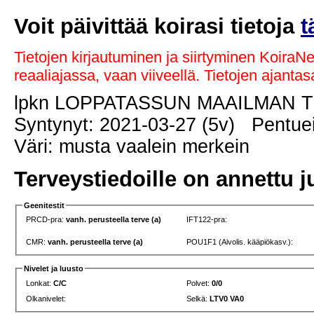
Voit päivittää koirasi tietoja
t
Tietojen kirjautuminen ja siirtyminen KoiraN
reaaliajassa, vaan viiveellä. Tietojen ajant
lpkn LOPPATASSUN MAAILMAN 
Syntynyt: 2021-03-27 (5v) Pentuei
Väri: musta vaalein merkein
Terveystiedoille on annettu j
Geenitestit
PRCD-pra:
vanh. perusteella terve (a)
IFT122-pra:
CMR:
vanh. perusteella terve (a)
POU1F1 (Aivolis. kääpiökasv.):
Nivelet ja luusto
Lonkat:
C/C
Polvet:
0/0
Olkanivelet:
Selkä:
LTV0 VA0