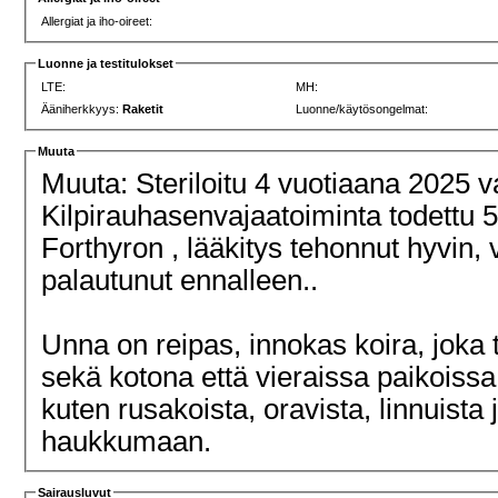
Allergiat ja iho-oireet:
Luonne ja testitulokset
LTE:
MH:
Ääniherkkyys:
Raketit
Luonne/käytösongelmat:
Muuta
Muuta: Steriloitu 4 vuotiaana 2025 
Kilpirauhasenvajaatoiminta todettu 
Forthyron , lääkitys tehonnut hyvin, 
palautunut ennalleen..
Unna on reipas, innokas koira, joka 
sekä kotona että vieraissa paikoissa
kuten rusakoista, oravista, linnuista
haukkumaan.
Sairausluvut