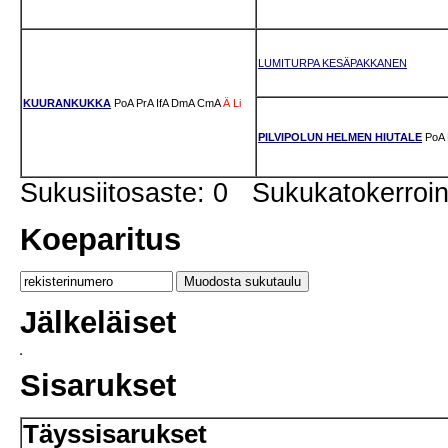
LUMITURPA KESÄPAKKANEN
KUURANKUKKA
PoA
PrA
IfA
DmA
CmA
Ä
Li
PILVIPOLUN HELMEN HIUTALE
PoA
Sukusiitosaste: 0 Sukukatokerro
Koeparitus
Jälkeläiset
Sisarukset
Täyssisarukset