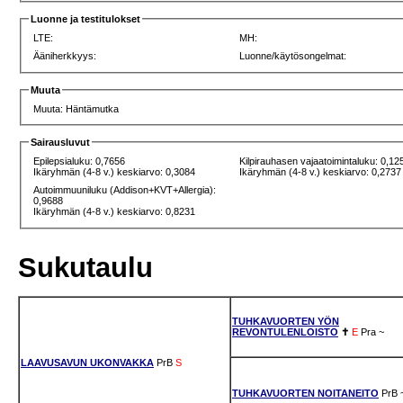
Luonne ja testitulokset
LTE:
MH:
Ääniherkkyys:
Luonne/käytösongelmat:
Muuta
Muuta: Häntämutka
Sairausluvut
Epilepsialuku: 0,7656
Kilpirauhasen vajaatoimintaluku: 0,12
Ikäryhmän (4-8 v.) keskiarvo: 0,3084
Ikäryhmän (4-8 v.) keskiarvo: 0,2737
Autoimmuuniluku (Addison+KVT+Allergia):
0,9688
Ikäryhmän (4-8 v.) keskiarvo: 0,8231
Sukutaulu
TUHKAVUORTEN YÖN
REVONTULENLOISTO
✝
E
Pra
~
LAAVUSAVUN UKONVAKKA
PrB
S
TUHKAVUORTEN NOITANEITO
PrB