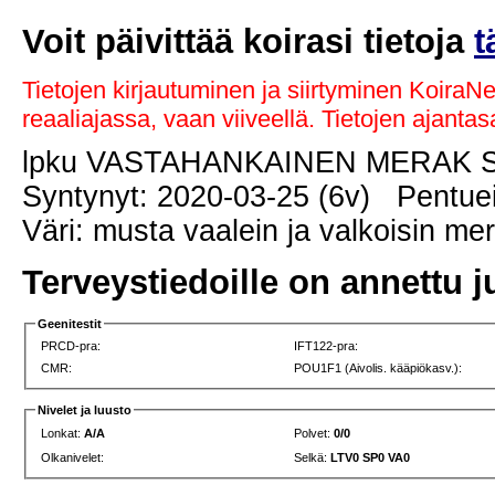
Voit päivittää koirasi tietoja
t
Tietojen kirjautuminen ja siirtyminen KoiraN
reaaliajassa, vaan viiveellä. Tietojen ajant
lpku VASTAHANKAINEN MERAK 
Syntynyt: 2020-03-25 (6v) Pentuei
Väri: musta vaalein ja valkoisin me
Terveystiedoille on annettu j
Geenitestit
PRCD-pra:
IFT122-pra:
CMR:
POU1F1 (Aivolis. kääpiökasv.):
Nivelet ja luusto
Lonkat:
A/A
Polvet:
0/0
Olkanivelet:
Selkä:
LTV0 SP0 VA0