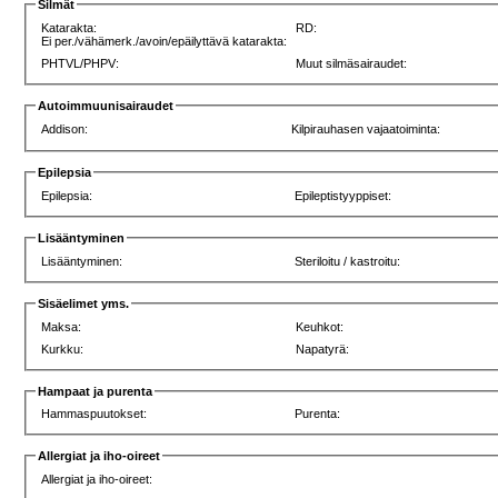
Silmät
Katarakta:
RD:
Ei per./vähämerk./avoin/epäilyttävä katarakta:
PHTVL/PHPV:
Muut silmäsairaudet:
Autoimmuunisairaudet
Addison:
Kilpirauhasen vajaatoiminta:
Epilepsia
Epilepsia:
Epileptistyyppiset:
Lisääntyminen
Lisääntyminen:
Steriloitu / kastroitu:
Sisäelimet yms.
Maksa:
Keuhkot:
Kurkku:
Napatyrä:
Hampaat ja purenta
Hammaspuutokset:
Purenta:
Allergiat ja iho-oireet
Allergiat ja iho-oireet: