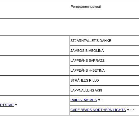
Poropaimennustesti:
STJÄRNFALLET'S DAHKE
JAMBOS BIMBOLINA
LAPPEÅHS BARRAZZ
LAPPEÅHS H-BETINA
STRÅHLES RILLO
LAPPNALLENS AKKI
RAIDIS RASMUS
✝
~
TH STAR
✝
CARE BEARS NORTHERN LIGHTS
✝
~
*