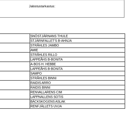
Jalostustarkastus:
SNÖSTJÄRNANS THULE
STJÄRNFALLET'S B-AHNJA
STRÅHLES JAMBO
AMIE
STRÅHLES RILLO
LAPPEÅHS B-BONITA
A-BOS H. HEBBE
LAPPEÅHS B-BONITA
SAMPO
STRÅHLES BINNI
RAIDIS ARRO
RAIDIS BINNI
RENVALLARENS CIM
LAPPNALLENS SOTIS
BÄCKSKOGENS ASLAK
RENFJÄLLETS UVJA