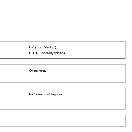
DM (Deg. Myelop.):
CDPA (Kondrodysplasia):
Olkanivelet:
PRA-lausunto/diagnoosi: