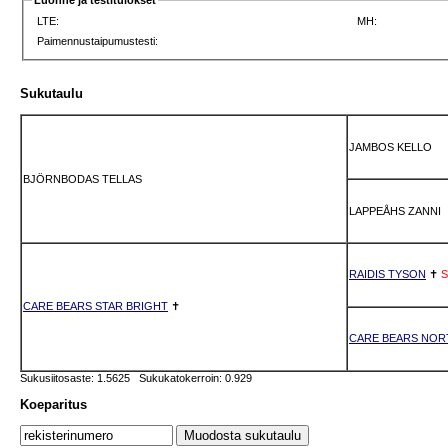
Luonne ja testitulokset
LTE:
MH:
Paimennustaipumustesti:
Sukutaulu
JAMBOS KELLO
BJÖRNBODAS TELLAS
LAPPEÅHS ZANNI
RAIDIS TYSON
✝
S
CARE BEARS STAR BRIGHT
✝
CARE BEARS NOR
Sukusiitosaste: 1.5625 Sukukatokerroin: 0.929
Koeparitus