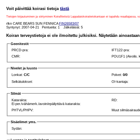
Voit päivittää koirasi tietoja
tästä
Tietojen kirjautuminen ja siirtyminen KoiraNetistä Lappalaiskoiratietokantaan ei tapahdu reaaliajassa, 
rlkn CARE BEARS SUN FENNICA
FIN26583/07
Syntynyt: 2007-04-21 Pentueita: 1 Jälkeläisiä: 5
Koiran terveystietoja ei ole ilmoitettu julkisiksi. Näytetään ainoastaan 
Geenitestit
PRCD-pra:
IFT122-pra:
CMR:
POU1F1 (Aivolis. 
Nivelet ja luusto
Lonkat:
C/C
Polvet:
0/0
Selkätulokset:
OI-kantaja:
Silmät
Katarakta:
RD:
Ei per./vähämerk./avoin/epäilyttävä katarakta:
PHTVL/PHPV:
Muut silmäsairaude
Sisäelimet yms.
Sydän: