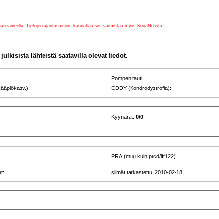
vaan viiveellä. Tietojen ajantasaisuus kannattaa siis varmistaa myös KoiraNetistä.
julkisista lähteistä saatavilla olevat tiedot.
Pompen tauti:
kääpiökasv.):
CDDY (Kondrodystrofia):
Kyynärät:
0/0
PRA (muu kuin prcd/ift122):
t:
silmät tarkastettu: 2010-02-18