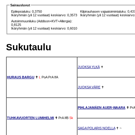
Sairausluvut
Epilepsialuku: 0,3750
Kilpirauhasen vajaatoimintaluku: 0,43
Ikäryhmän (yli 12 vuotiaat) keskiarvo: 0,3573
Ikäryhmän (yli 12 vuotiaat) keskiarvo
Autoimmuuniluku (Addison+KVT+Allergia):
0,8125
Ikäryhmän (yli 12 vuotiaat) keskiarvo: 0,6010
Sukutaulu
JUOKSA YLKÄ
✝
HURAUS BARGU
✝
L
PoA
PrA
IfA
JUOKSA VÄRE
✝
PIHLAJAMÄEN AUER-WAARA
✝
PrA
TUHKAVUORTEN LUMIHELMI
✝
PrA
IfB
Sk
SAGA POLARIS NOELLA
✝
~