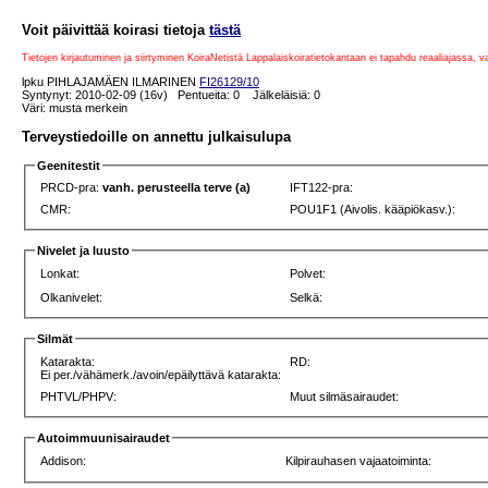
Voit päivittää koirasi tietoja
tästä
Tietojen kirjautuminen ja siirtyminen KoiraNetistä Lappalaiskoiratietokantaan ei tapahdu reaaliajassa, 
lpku PIHLAJAMÄEN ILMARINEN
FI26129/10
Syntynyt: 2010-02-09 (16v) Pentueita: 0 Jälkeläisiä: 0
Väri: musta merkein
Terveystiedoille on annettu julkaisulupa
Geenitestit
PRCD-pra:
vanh. perusteella terve (a)
IFT122-pra:
CMR:
POU1F1 (Aivolis. kääpiökasv.):
Nivelet ja luusto
Lonkat:
Polvet:
Olkanivelet:
Selkä:
Silmät
Katarakta:
RD:
Ei per./vähämerk./avoin/epäilyttävä katarakta:
PHTVL/PHPV:
Muut silmäsairaudet:
Autoimmuunisairaudet
Addison:
Kilpirauhasen vajaatoiminta: