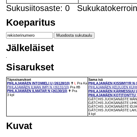
Sukusiitosaste: 0 Sukukatokerro
Koeparitus
Jälkeläiset
Sisarukset
Täyssisarukset
Sama isä
PIHLAJAMÄEN INTOMIELI U (26128/10)
✝
L
Pra
Ka
PIHLAJAMÄEN KISSIMYYR N (1
PIHLAJAMÄEN ILMAN IMPI N (26131/10)
Pra
IfB
PIHLAJAMÄEN KEIJUJEN KUHIL
PIHLAJAMÄEN ILMATAR N (26130/10)
✝
Pra
PIHLAJAMÄEN KÄRMESSUU U 
3 kpl
PIHLAJAMÄEN KOTITONTTU U 
GÁTCHIS JUOKSANÁSTE MÁNN
GÁTCHIS JUOKSANÁSTE LIHKK
GÁTCHIS JUOKSANÁSTE IDJA 
GÁTCHIS JUOKSANÁSTE LAHJI
4 kpl
Kuvat