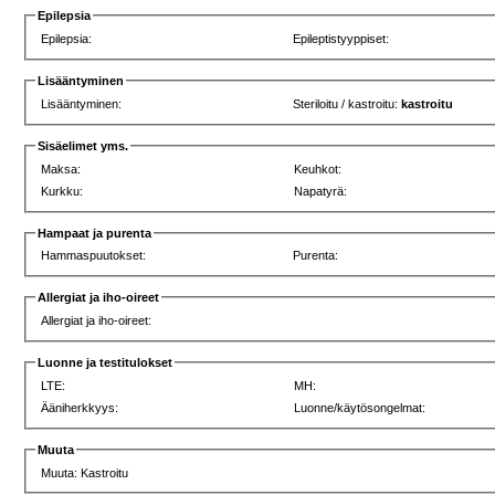
Epilepsia
Epilepsia:
Epileptistyyppiset:
Lisääntyminen
Lisääntyminen:
Steriloitu / kastroitu:
kastroitu
Sisäelimet yms.
Maksa:
Keuhkot:
Kurkku:
Napatyrä:
Hampaat ja purenta
Hammaspuutokset:
Purenta:
Allergiat ja iho-oireet
Allergiat ja iho-oireet:
Luonne ja testitulokset
LTE:
MH:
Ääniherkkyys:
Luonne/käytösongelmat:
Muuta
Muuta: Kastroitu