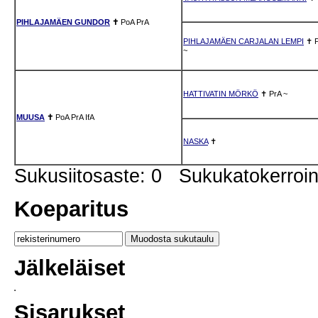
PIHLAJAMÄEN GUNDOR
✝
PoA
PrA
PIHLAJAMÄEN CARJALAN LEMPI
✝
~
HATTIVATIN MÖRKÖ
✝
PrA
~
MUUSA
✝
PoA
PrA
IfA
NASKA
✝
Sukusiitosaste: 0 Sukukatokerro
Koeparitus
Jälkeläiset
Sisarukset