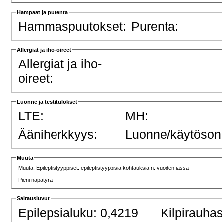
Hampaat ja purenta
Hammaspuutokset:
Purenta:
Allergiat ja iho-oireet
Allergiat ja iho-
oireet:
Luonne ja testitulokset
LTE:
MH:
Ääniherkkyys:
Luonne/käytöson
Muuta
Muuta: Epileptistyyppiset: epileptistyyppisiä kohtauksia n. vuoden iässä
Pieni napatyrä
Sairausluvut
Epilepsialuku: 0,4219
Kilpirauha