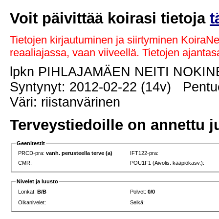
Voit päivittää koirasi tietoja
t
Tietojen kirjautuminen ja siirtyminen KoiraN
reaaliajassa, vaan viiveellä. Tietojen ajant
lpkn PIHLAJAMÄEN NEITI NOKI
Syntynyt: 2012-02-22 (14v) Pentue
Väri: riistanvärinen
Terveystiedoille on annettu j
Geenitestit
PRCD-pra:
vanh. perusteella terve (a)
IFT122-pra:
CMR:
POU1F1 (Aivolis. kääpiökasv.):
Nivelet ja luusto
Lonkat:
B/B
Polvet:
0/0
Olkanivelet:
Selkä: