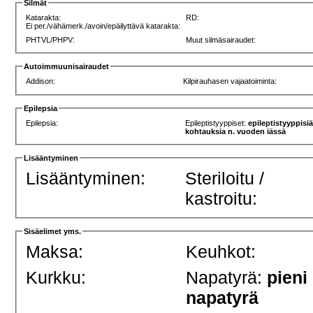
Silmät
Katarakta:
RD:
Ei per./vähämerk./avoin/epäilyttävä katarakta:
PHTVL/PHPV:
Muut silmäsairaudet:
Autoimmuunisairaudet
Addison:
Kilpirauhasen vajaatoiminta:
Epilepsia
Epilepsia:
Epileptistyyppiset:
epileptistyyppisi
kohtauksia n. vuoden iässä
Lisääntyminen
Lisääntyminen:
Steriloitu /
kastroitu:
Sisäelimet yms.
Maksa:
Keuhkot:
Kurkku:
Napatyrä:
pieni
napatyrä