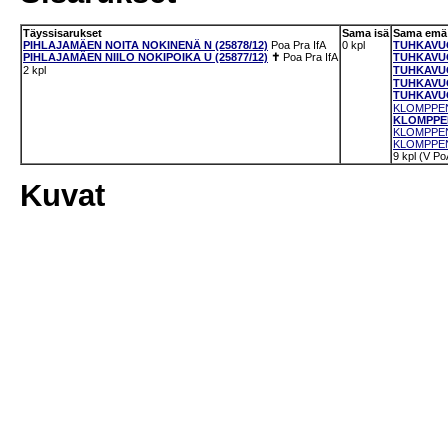
Täyssisarukset
Sama isä
Sama emä
PIHLAJAMÄEN NOITA NOKINENÄ N (25878/12)
Poa
Pra
IfA
0 kpl
TUHKAVUO
PIHLAJAMÄEN NIILO NOKIPOIKA U (25877/12)
✝
Poa
Pra
IfA
TUHKAVUO
2 kpl
TUHKAVUO
TUHKAVUO
TUHKAVUO
KLOMPPEN
KLOMPPEN
KLOMPPEN 
KLOMPPEN 
9 kpl (V P
Kuvat