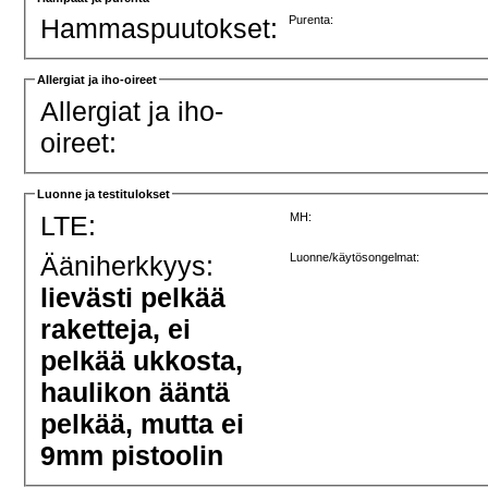
Hammaspuutokset:
Purenta:
Allergiat ja iho-oireet
Allergiat ja iho-
oireet:
Luonne ja testitulokset
LTE:
MH:
Ääniherkkyys:
Luonne/käytösongelmat:
lievästi pelkää
raketteja, ei
pelkää ukkosta,
haulikon ääntä
pelkää, mutta ei
9mm pistoolin