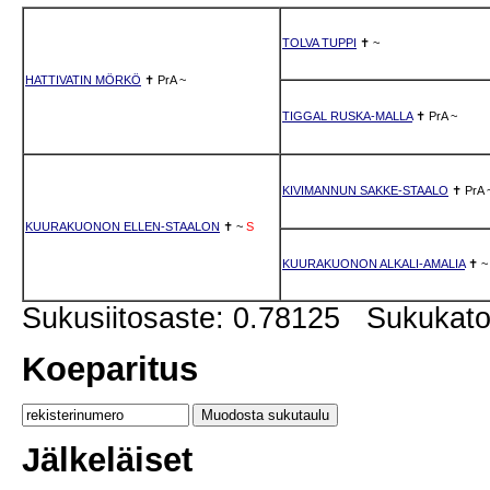
TOLVA TUPPI
✝
~
HATTIVATIN MÖRKÖ
✝
PrA
~
TIGGAL RUSKA-MALLA
✝
PrA
~
KIVIMANNUN SAKKE-STAALO
✝
PrA
KUURAKUONON ELLEN-STAALON
✝
~
S
KUURAKUONON ALKALI-AMALIA
✝
~
Sukusiitosaste: 0.78125 Sukukat
Koeparitus
Jälkeläiset