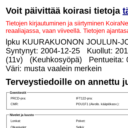
Voit päivittää koirasi tietoja
t
Tietojen kirjautuminen ja siirtyminen KoiraN
reaaliajassa, vaan viiveellä. Tietojen ajant
lpku KUURAKUONON JOULUN-J
Syntynyt: 2004-12-25 Kuollut: 20
(11v) (Keuhkosyöpä) Pentueita: 0
Väri: musta vaalein merkein
Terveystiedoille on annettu j
Geenitestit
PRCD-pra:
IFT122-pra:
CMR:
POU1F1 (Aivolis. kääpiökasv.):
Nivelet ja luusto
Lonkat:
Polvet:
Olkanivelet:
Selkä: