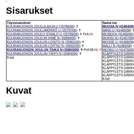
Sisarukset
Täyssisarukset
Sama isä
KUURAKUONON JOULULAHJA U (25796/05)
✝
MUUSA N (41464/06
KUURAKUONON JOULUMÖRKÖ U (25797/05)
✝
MIKKI U (41465/06)
KUURAKUONON JOULU-STAALO U (25799/05)
✝
PrA
Hc
MUSKA N (41466/06)
KUURAKUONON JOULUN IHME N (25800/05)
✝
MUKSU N (41467/06
KUURAKUONON JOULUN-LOISTO N (25801/05)
✝
MOSSE U (41468/06
KUURAKUONON JOULUN-LOITSU N (25802/05)
✝
MALLI N (41469/06)
KUURAKUONON JOULUN TAIKA N (25803/05)
✝
PrA
IfA
Hc
Y
MOSKU U (41470/06
KUURAKUONON JOULUN-TÄHTI N (25804/05)
✝
KLÄPPYLETS DÁRKIL
KLÄPPYLETS DÁRKIL
8 kpl
KLÄPPYLETS DÁRKIL
KLÄPPYLETS DÁRKIL
KLÄPPYLETS DÁRKIL
KLÄPPYLETS DÁRKIL
KLÄPPYLETS DÁRKIL
8 kpl
Kuvat