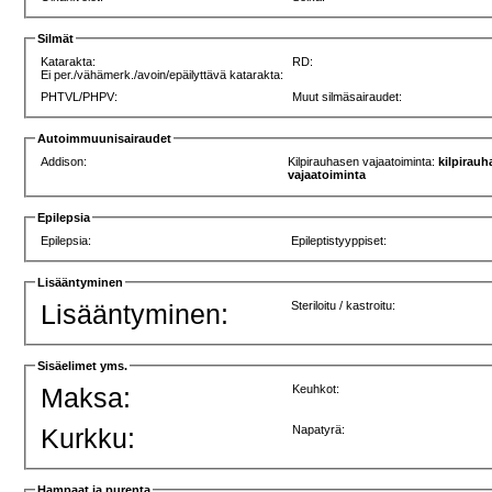
Silmät
Katarakta:
RD:
Ei per./vähämerk./avoin/epäilyttävä katarakta:
PHTVL/PHPV:
Muut silmäsairaudet:
Autoimmuunisairaudet
Addison:
Kilpirauhasen vajaatoiminta:
kilpirau
vajaatoiminta
Epilepsia
Epilepsia:
Epileptistyyppiset:
Lisääntyminen
Lisääntyminen:
Steriloitu / kastroitu:
Sisäelimet yms.
Maksa:
Keuhkot:
Kurkku:
Napatyrä:
Hampaat ja purenta