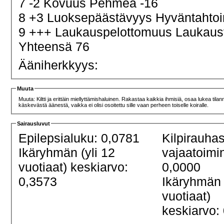
7 -2 Kovuus Pehmeä -16
8 +3 Luoksepäästävyys Hyväntahtoi
9 +++ Laukauspelottomuus Laukau
Yhteensä 76
Ääniherkkyys:
Muuta
Muuta: Kiltti ja erittäin miellyttämishaluinen. Rakastaa kaikkia ihmisiä, osaa lukea til
käskevästä äänestä, vaikka ei olisi osoitettu sille vaan perheen toiselle koiralle.
Sairausluvut
Epilepsialuku: 0,0781
Kilpirauha
Ikäryhmän (yli 12
vajaatoimi
vuotiaat) keskiarvo:
0,0000
0,3573
Ikäryhmän 
vuotiaat)
keskiarvo: