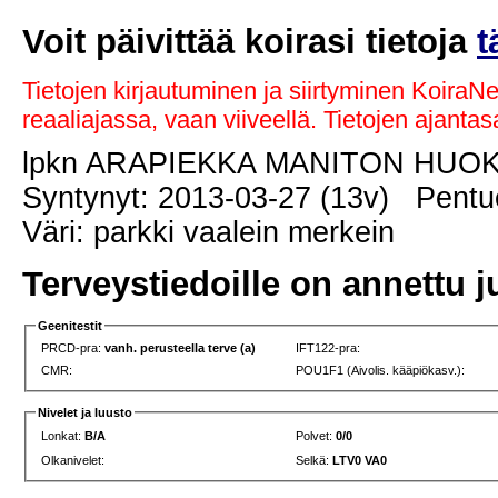
Voit päivittää koirasi tietoja
t
Tietojen kirjautuminen ja siirtyminen KoiraN
reaaliajassa, vaan viiveellä. Tietojen ajant
lpkn ARAPIEKKA MANITON HU
Syntynyt: 2013-03-27 (13v) Pentue
Väri: parkki vaalein merkein
Terveystiedoille on annettu j
Geenitestit
PRCD-pra:
vanh. perusteella terve (a)
IFT122-pra:
CMR:
POU1F1 (Aivolis. kääpiökasv.):
Nivelet ja luusto
Lonkat:
B/A
Polvet:
0/0
Olkanivelet:
Selkä:
LTV0 VA0