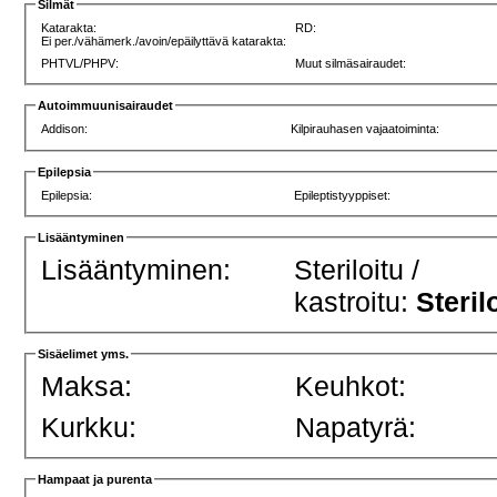
Silmät
Katarakta:
RD:
Ei per./vähämerk./avoin/epäilyttävä katarakta:
PHTVL/PHPV:
Muut silmäsairaudet:
Autoimmuunisairaudet
Addison:
Kilpirauhasen vajaatoiminta:
Epilepsia
Epilepsia:
Epileptistyyppiset:
Lisääntyminen
Lisääntyminen:
Steriloitu /
kastroitu:
Steril
Sisäelimet yms.
Maksa:
Keuhkot:
Kurkku:
Napatyrä:
Hampaat ja purenta