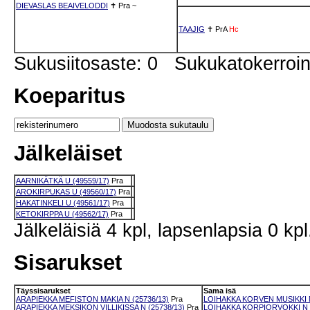
DIEVASLAS BEAIVELODDI
✝
Pra
~
TAAJIG
✝
PrA
Hc
Sukusiitosaste: 0 Sukukatokerro
Koeparitus
Jälkeläiset
AARNIKÄTKÄ U (49559/17)
Pra
AROKIRPUKAS U (49560/17)
Pra
HAKATINKELI U (49561/17)
Pra
KETOKIRPPA U (49562/17)
Pra
Jälkeläisiä 4 kpl, lapsenlapsia 0 kpl
Sisarukset
Täyssisarukset
Sama isä
ARAPIEKKA MEFISTON MAKIA N (25736/13)
Pra
LOIHAKKA KORVEN MUSIKKI N
ARAPIEKKA MEKSIKON VILLIKISSA N (25738/13)
Pra
LOIHAKKA KORPIORVOKKI N (