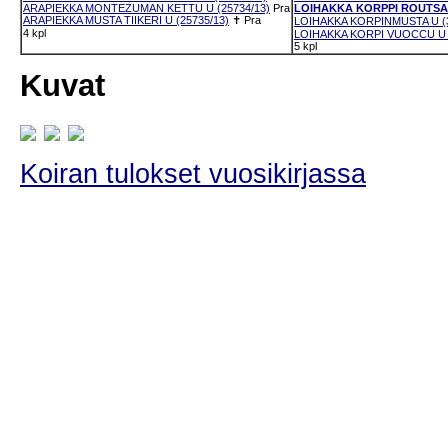
ARAPIEKKA MONTEZUMAN KETTU U (25734/13)
Pra
LOIHAKKA KORPPI ROUTSA U
ARAPIEKKA MUSTA TIIKERI U (25735/13)
✝
Pra
LOIHAKKA KORPINMUSTA U (3
4 kpl
LOIHAKKA KORPI VUOCCU U (
5 kpl
Kuvat
Koiran tulokset vuosikirjassa