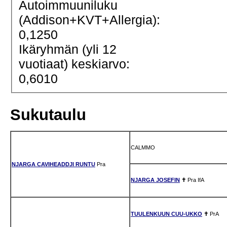
Autoimmuuniluku
(Addison+KVT+Allergia):
0,1250
Ikäryhmän (yli 12
vuotiaat) keskiarvo:
0,6010
Sukutaulu
CALMMO
NJARGA CAVIHEADDJI RUNTU
Pra
NJARGA JOSEFIN
✝
Pra
IfA
TUULENKUUN CUU-UKKO
✝
PrA