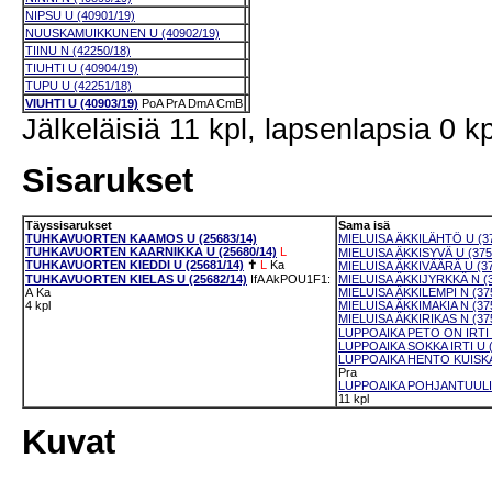
NIPSU U (40901/19)
NUUSKAMUIKKUNEN U (40902/19)
TIINU N (42250/18)
TIUHTI U (40904/19)
TUPU U (42251/18)
VIUHTI U (40903/19)
PoA
PrA
DmA
CmB
Jälkeläisiä 11 kpl, lapsenlapsia 0 kp
Sisarukset
Täyssisarukset
Sama isä
TUHKAVUORTEN KAAMOS U (25683/14)
MIELUISA ÄKKILÄHTÖ U (37
TUHKAVUORTEN KAARNIKKA U (25680/14)
L
MIELUISA ÄKKISYVÄ U (375
TUHKAVUORTEN KIEDDI U (25681/14)
✝
L
Ka
MIELUISA ÄKKIVÄÄRÄ U (37
TUHKAVUORTEN KIELAS U (25682/14)
IfA
AkPOU1F1:
MIELUISA ÄKKIJYRKKÄ N (3
A
Ka
MIELUISA ÄKKILEMPI N (37
4 kpl
MIELUISA ÄKKIMAKIA N (37
MIELUISA ÄKKIRIKAS N (37
LUPPOAIKA PETO ON IRTI U
LUPPOAIKA SOKKA IRTI U (
LUPPOAIKA HENTO KUISKA
Pra
LUPPOAIKA POHJANTUULI 
11 kpl
Kuvat