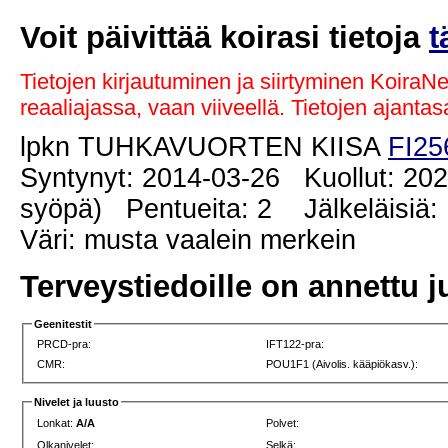
Voit päivittää koirasi tietoja
t
Tietojen kirjautuminen ja siirtyminen KoiraN
reaaliajassa, vaan viiveellä. Tietojen ajant
lpkn TUHKAVUORTEN KIISA
FI25
Syntynyt: 2014-03-26 Kuollut: 202
syöpä) Pentueita: 2 Jälkeläisiä:
Väri: musta vaalein merkein
Terveystiedoille on annettu j
Geenitestit
PRCD-pra:
IFT122-pra:
CMR:
POU1F1 (Aivolis. kääpiökasv.):
Nivelet ja luusto
Lonkat:
A/A
Polvet:
Olkanivelet:
Selkä: