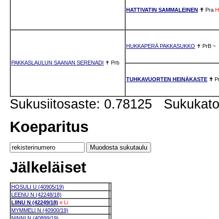
HATTIVATIN SAMMALEINEN
✝
Pra
H
HUKKAPERÄ PAKKASUKKO
✝
PrB
~
PAKKASLAULUN SAANAN SERENADI
✝
Prb
TUHKAVUORTEN HEINÄKASTE
✝
P
Sukusiitosaste: 0.78125 Sukukat
Koeparitus
Jälkeläiset
HOSULI U (40905/19)
LEENU N (42248/18)
LIINU N (42249/18)
e
Li
MYMMELI N (40900/19)
NINNI N (40899/19)