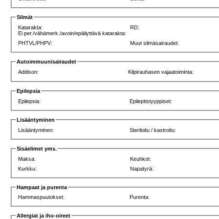
Silmät
Katarakta:
RD:
Ei per./vähämerk./avoin/epäilyttävä katarakta:
PHTVL/PHPV:
Muut silmäsairaudet:
Autoimmuunisairaudet
Addison:
Kilpirauhasen vajaatoiminta:
Epilepsia
Epilepsia:
Epileptistyyppiset:
Lisääntyminen
Lisääntyminen:
Steriloitu / kastroitu:
Sisäelimet yms.
Maksa:
Keuhkot:
Kurkku:
Napatyrä:
Hampaat ja purenta
Hammaspuutokset:
Purenta:
Allergiat ja iho-oireet