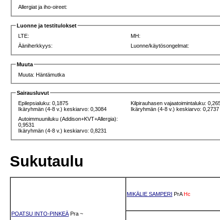
Allergiat ja iho-oireet:
Luonne ja testitulokset
LTE:
MH:
Ääniherkkyys:
Luonne/käytösongelmat:
Muuta
Muuta: Häntämutka
Sairausluvut
Epilepsialuku: 0,1875
Kilpirauhasen vajaatoimintaluku: 0,26
Ikäryhmän (4-8 v.) keskiarvo: 0,3084
Ikäryhmän (4-8 v.) keskiarvo: 0,2737
Autoimmuuniluku (Addison+KVT+Allergia):
0,9531
Ikäryhmän (4-8 v.) keskiarvo: 0,8231
Sukutaulu
MIKÄLIE SAMPERI
PrA
Hc
POATSU INTO-PINKEÄ
Pra
~