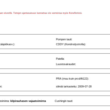
vaan viiveellä. Tietojen ajantasaisuus kannattaa siis varmistaa myös KoiraNetistä.
Pompen tauti:
kääpiökasv.):
CDDY (Kondrodystrofia):
Patella:
Luustosairaudet:
PRA (muu kuin prcd/ift122):
t:
silmät tarkastettu: 2009-07-28
toiminta:
kilpirauhasen vajaatoiminta
Cushingin tauti: