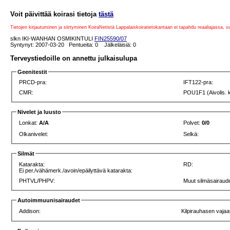
Voit päivittää koirasi tietoja
tästä
Tietojen kirjautuminen ja siirtyminen KoiraNetistä Lappalaiskoiratietokantaan ei tapahdu reaaliajassa, 
slkn IKI-WANHAN OSMIKINTULI
FIN25590/07
Syntynyt: 2007-03-20 Pentueita: 0 Jälkeläisiä: 0
Terveystiedoille on annettu julkaisulupa
Geenitestit
PRCD-pra:
IFT122-pra:
CMR:
POU1F1 (Aivolis. 
Nivelet ja luusto
Lonkat:
A/A
Polvet:
0/0
Olkanivelet:
Selkä:
Silmät
Katarakta:
RD:
Ei per./vähämerk./avoin/epäilyttävä katarakta:
PHTVL/PHPV:
Muut silmäsairaude
Autoimmuunisairaudet
Addison:
Kilpirauhasen vajaa