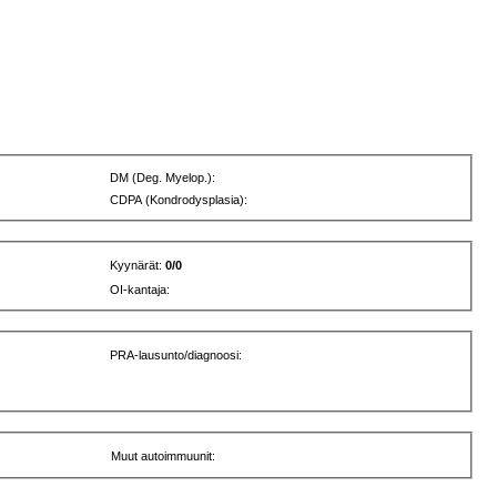
DM (Deg. Myelop.):
CDPA (Kondrodysplasia):
Kyynärät:
0/0
OI-kantaja:
PRA-lausunto/diagnoosi:
Muut autoimmuunit: