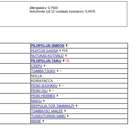
Allergialuku: 0,7500
Ikäryhmän (yli 12 vuotiaat) keskiarvo: 0,4476
PILVIPOLUN SIMEON
✝
HUHTUN GAISSA
✝
PrA
NUTUKAS KOTIVALO
✝
PILVIPOLUN TAIKU
✝
Sk
CEEPU
✝
TSABBA TSUKU
✝
~
NOLLA
KOIRA FACCA
PESKI SUOHKKU
✝
~
PESKI OILI
✝
~
PESKI HERMES
✝
NAIGU
✝
REPPULIN TOR TAMMIKILPI
✝
TSABBA ISO VAALEE
✝
TUISKUTURKIN SAMU
✝
IRENE
✝