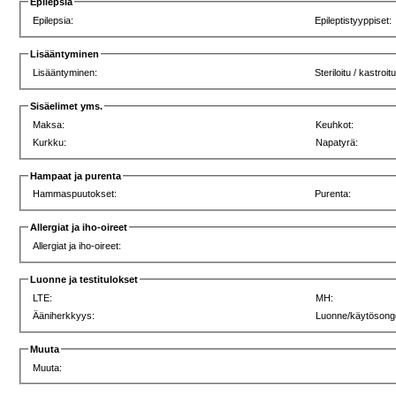
Epilepsia
Epilepsia:
Epileptistyyppiset:
Lisääntyminen
Lisääntyminen:
Steriloitu / kastroitu
Sisäelimet yms.
Maksa:
Keuhkot:
Kurkku:
Napatyrä:
Hampaat ja purenta
Hammaspuutokset:
Purenta:
Allergiat ja iho-oireet
Allergiat ja iho-oireet:
Luonne ja testitulokset
LTE:
MH:
Ääniherkkyys:
Luonne/käytösong
Muuta
Muuta: