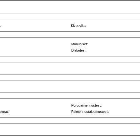
:
Kivesvika:
Munuaiset:
Diabetes:
Poropaimennustesti:
elmat:
Paimennustaipumustesti: