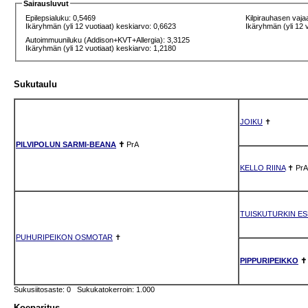
Sairausluvut
Epilepsialuku: 0,5469
Kilpirauhasen vaja
Ikäryhmän (yli 12 vuotiaat) keskiarvo: 0,6623
Ikäryhmän (yli 12 
Autoimmuuniluku (Addison+KVT+Allergia): 3,3125
Ikäryhmän (yli 12 vuotiaat) keskiarvo: 1,2180
Sukutaulu
JOIKU
✝
PILVIPOLUN SARMI-BEANA
✝
PrA
KELLO RIINA
✝
PrA
TUISKUTURKIN E
PUHURIPEIKON OSMOTAR
✝
PIPPURIPEIKKO
✝
Sukusiitosaste: 0 Sukukatokerroin: 1.000
Koeparitus