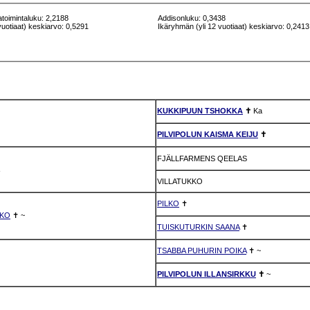
atoimintaluku: 2,2188
Addisonluku: 0,3438
vuotiaat) keskiarvo: 0,5291
Ikäryhmän (yli 12 vuotiaat) keskiarvo: 0,2413
KUKKIPUUN TSHOKKA
✝
Ka
PILVIPOLUN KAISMA KEIJU
✝
FJÄLLFARMENS QEELAS
VILLATUKKO
PILKO
✝
SKO
✝
~
TUISKUTURKIN SAANA
✝
TSABBA PUHURIN POIKA
✝
~
PILVIPOLUN ILLANSIRKKU
✝
~