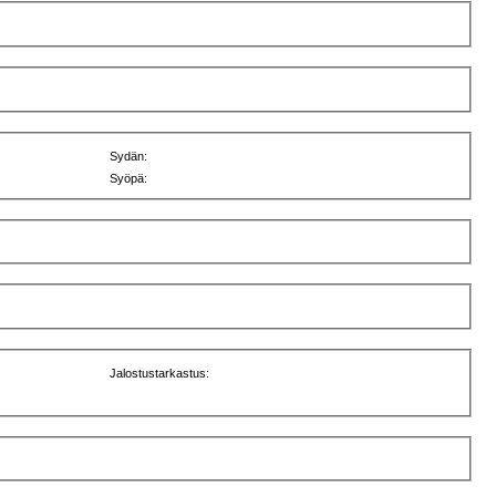
Sydän:
Syöpä:
Jalostustarkastus: