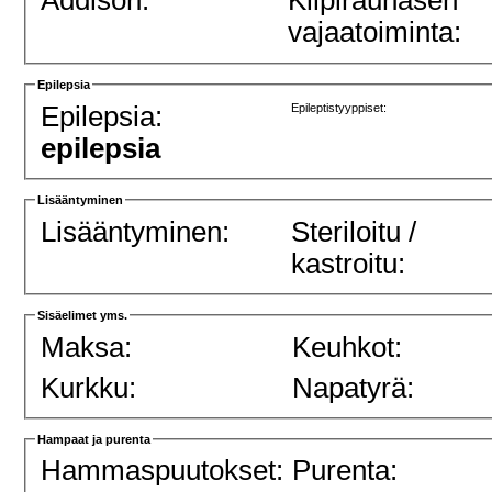
vajaatoiminta:
Epilepsia
Epilepsia:
Epileptistyyppiset:
epilepsia
Lisääntyminen
Lisääntyminen:
Steriloitu /
kastroitu:
Sisäelimet yms.
Maksa:
Keuhkot:
Kurkku:
Napatyrä:
Hampaat ja purenta
Hammaspuutokset:
Purenta: