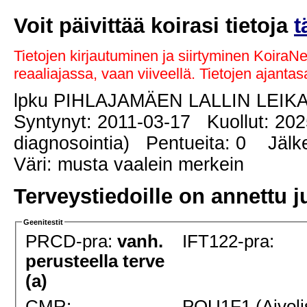
Voit päivittää koirasi tietoja
t
Tietojen kirjautuminen ja siirtyminen KoiraN
reaaliajassa, vaan viiveellä. Tietojen ajant
lpku PIHLAJAMÄEN LALLIN LEIK
Syntynyt: 2011-03-17 Kuollut: 202
diagnosointia) Pentueita: 0 Jälkel
Väri: musta vaalein merkein
Terveystiedoille on annettu j
Geenitestit
PRCD-pra:
vanh.
IFT122-pra:
perusteella terve
(a)
CMR:
POU1F1 (Aivoli