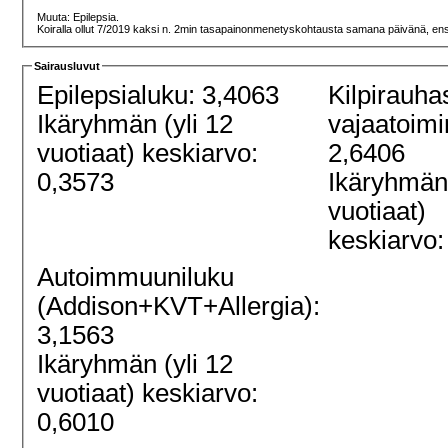
Muuta: Epilepsia.
Koiralla ollut 7/2019 kaksi n. 2min tasapainonmenetyskohtausta samana päivänä, ensim
Sairausluvut
Epilepsialuku: 3,4063
Kilpirauha
Ikäryhmän (yli 12
vajaatoimi
vuotiaat) keskiarvo:
2,6406
0,3573
Ikäryhmän 
vuotiaat)
keskiarvo:
Autoimmuuniluku
(Addison+KVT+Allergia):
3,1563
Ikäryhmän (yli 12
vuotiaat) keskiarvo:
0,6010