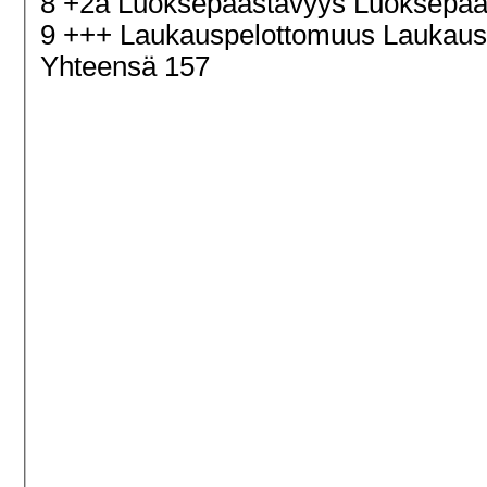
8 +2a Luoksepäästävyys Luoksepääs
9 +++ Laukauspelottomuus Laukau
Yhteensä 157