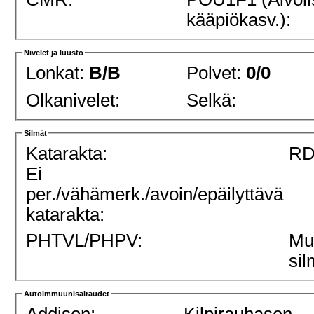
kääpiökasv.):
Nivelet ja luusto
Lonkat:
B/B
Polvet:
0/0
Olkanivelet:
Selkä:
Silmät
Katarakta:
RD
Ei
per./vähämerk./avoin/epäilyttävä
katarakta:
PHTVL/PHPV:
Mu
sil
Autoimmuunisairaudet
Addison:
Kilpirauhasen