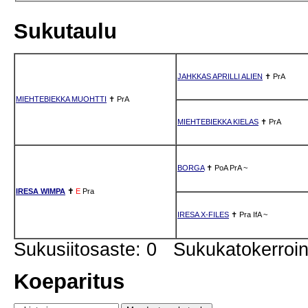
Sukutaulu
JAHKKAS APRILLI ALIEN
✝
PrA
MIEHTEBIEKKA MUOHTTI
✝
PrA
MIEHTEBIEKKA KIELAS
✝
PrA
BORGA
✝
PoA
PrA
~
IRESA WIMPA
✝
E
Pra
IRESA X-FILES
✝
Pra
IfA
~
Sukusiitosaste: 0 Sukukatokerro
Koeparitus