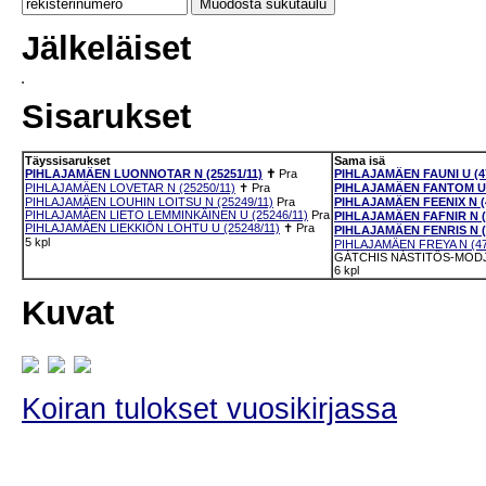
Jälkeläiset
Sisarukset
Täyssisarukset
Sama isä
PIHLAJAMÄEN LUONNOTAR N (25251/11)
✝
Pra
PIHLAJAMÄEN FAUNI U (47
PIHLAJAMÄEN LOVETAR N (25250/11)
✝
Pra
PIHLAJAMÄEN FANTOM U (
PIHLAJAMÄEN LOUHIN LOITSU N (25249/11)
Pra
PIHLAJAMÄEN FEENIX N (4
PIHLAJAMÄEN LIETO LEMMINKÄINEN U (25246/11)
Pra
PIHLAJAMÄEN FAFNIR N (4
PIHLAJAMÄEN LIEKKIÖN LOHTU U (25248/11)
✝
Pra
PIHLAJAMÄEN FENRIS N (4
5 kpl
PIHLAJAMÄEN FREYA N (47
GÁTCHIS NÁSTITÖS-MODJI
6 kpl
Kuvat
Koiran tulokset vuosikirjassa