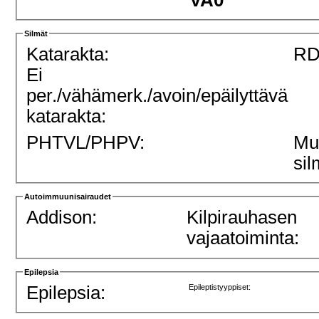
VA0
Silmät
Katarakta:
RD
Ei
per./vähämerk./avoin/epäilyttävä
katarakta:
PHTVL/PHPV:
Mu
sil
Autoimmuunisairaudet
Addison:
Kilpirauhasen
vajaatoiminta:
Epilepsia
Epilepsia:
Epileptistyyppiset: