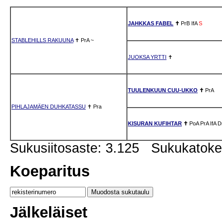
JAHKKAS FABEL
✝
PrB
IfA
S
STABLEHILLS RAKUUNA
✝
PrA
~
JUOKSA YRTTI
✝
TUULENKUUN CUU-UKKO
✝
PrA
PIHLAJAMÄEN DUHKATASSU
✝
Pra
KISURAN KUFIHTAR
✝
PoA
PrA
IfA
D
Sukusiitosaste: 3.125 Sukukatok
Koeparitus
Jälkeläiset