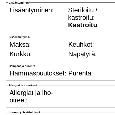
Lisääntyminen
Lisääntyminen:
Steriloitu /
kastroitu:
Kastroitu
Sisäelimet yms.
Maksa:
Keuhkot:
Kurkku:
Napatyrä:
Hampaat ja purenta
Hammaspuutokset:
Purenta:
Allergiat ja iho-oireet
Allergiat ja iho-
oireet:
Luonne ja testitulokset