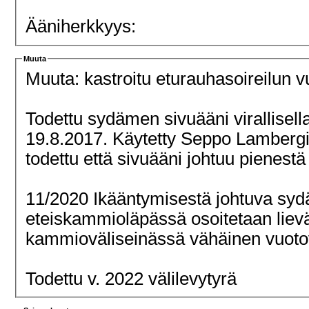
Ääniherkkyys:
Muuta
Muuta: kastroitu eturauhasoireilun 
Todettu sydämen sivuääni virallisell
19.8.2017. Käytetty Seppo Lambergil
todettu että sivuääni johtuu pienest
11/2020 Ikääntymisestä johtuva sy
eteiskammioläpässä osoitetaan lievä
kammioväliseinässä vähäinen vuotov
Todettu v. 2022 välilevytyrä