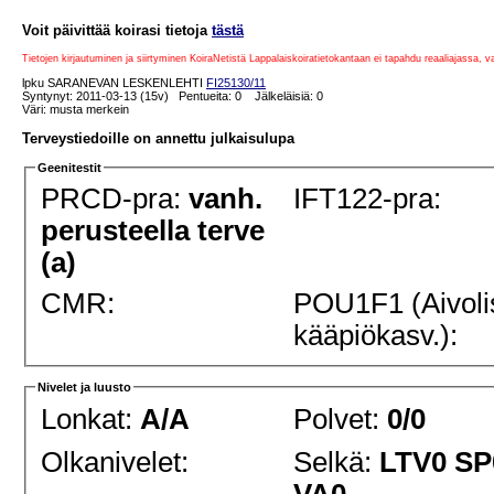
Voit päivittää koirasi tietoja
tästä
Tietojen kirjautuminen ja siirtyminen KoiraNetistä Lappalaiskoiratietokantaan ei tapahdu reaaliajassa, 
lpku SARANEVAN LESKENLEHTI
FI25130/11
Syntynyt: 2011-03-13 (15v) Pentueita: 0 Jälkeläisiä: 0
Väri: musta merkein
Terveystiedoille on annettu julkaisulupa
Geenitestit
PRCD-pra:
vanh.
IFT122-pra:
perusteella terve
(a)
CMR:
POU1F1 (Aivoli
kääpiökasv.):
Nivelet ja luusto
Lonkat:
A/A
Polvet:
0/0
Olkanivelet:
Selkä:
LTV0 SP