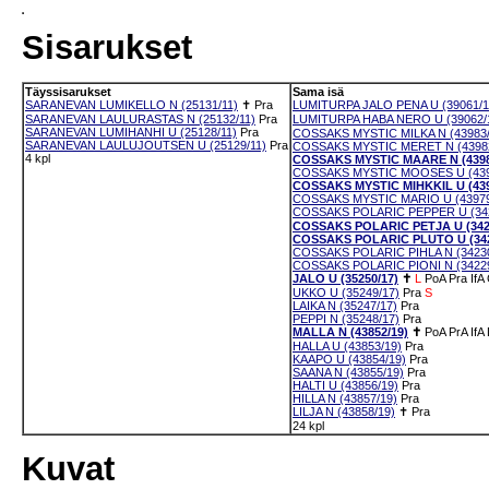
Sisarukset
Täyssisarukset
Sama isä
SARANEVAN LUMIKELLO N (25131/11)
✝
Pra
LUMITURPA JALO PENA U (39061/1
SARANEVAN LAULURASTAS N (25132/11)
Pra
LUMITURPA HABA NERO U (39062/
SARANEVAN LUMIHANHI U (25128/11)
Pra
COSSAKS MYSTIC MILKA N (43983/
SARANEVAN LAULUJOUTSEN U (25129/11)
Pra
COSSAKS MYSTIC MERET N (43982
4 kpl
COSSAKS MYSTIC MAARE N (4398
COSSAKS MYSTIC MOOSES U (439
COSSAKS MYSTIC MIHKKIL U (439
COSSAKS MYSTIC MARIO U (43979
COSSAKS POLARIC PEPPER U (342
COSSAKS POLARIC PETJA U (342
COSSAKS POLARIC PLUTO U (342
COSSAKS POLARIC PIHLA N (34230
COSSAKS POLARIC PIONI N (34229
JALO U (35250/17)
✝
L
PoA
Pra
IfA
UKKO U (35249/17)
Pra
S
LAIKA N (35247/17)
Pra
PEPPI N (35248/17)
Pra
MALLA N (43852/19)
✝
PoA
PrA
IfA
HALLA U (43853/19)
Pra
KAAPO U (43854/19)
Pra
SAANA N (43855/19)
Pra
HALTI U (43856/19)
Pra
HILLA N (43857/19)
Pra
LILJA N (43858/19)
✝
Pra
24 kpl
Kuvat