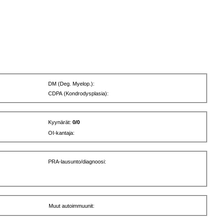
DM (Deg. Myelop.):
CDPA (Kondrodysplasia):
Kyynärät:
0/0
OI-kantaja:
PRA-lausunto/diagnoosi:
Muut autoimmuunit: