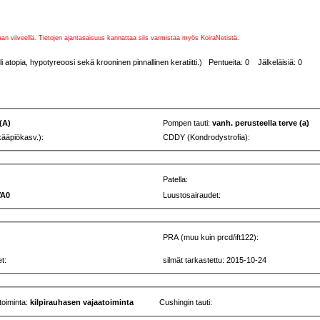
vaan viiveellä. Tietojen ajantasaisuus kannattaa siis varmistaa myös KoiraNetistä.
topia, hypotyreoosi sekä krooninen pinnallinen keratiitti.) Pentueita: 0 Jälkeläisiä: 0
 (A)
Pompen tauti:
vanh. perusteella terve (a)
kääpiökasv.):
CDDY (Kondrodystrofia):
Patella:
VA0
Luustosairaudet:
PRA (muu kuin prcd/ift122):
t:
silmät tarkastettu: 2015-10-24
toiminta:
kilpirauhasen vajaatoiminta
Cushingin tauti: