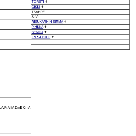
TORSTI
✝
CIKKI
✝
TSAHPE
SIIVI
RISUKARHIN SIRMA
✝
PIHKKA
✝
BENNU
✝
IRESA DIIDII
✝
oA
PrA
IfA
DmB
CmA