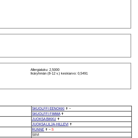
Allergialuku: 2,5000
Ikäryhmän (8-12 v.) keskiarvo: 0,5491
SKUOLFFI EENOKKI
✝
~
SKUOLFFI FIMMA
✝
JUOKSA BIKKU
✝
JUOKSA LILJA-HILLEVI
✝
RUNNE
✝
~
S
SIIVI