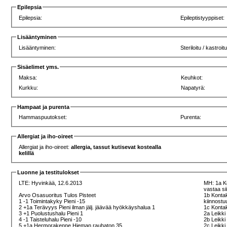
Epilepsia
Epilepsia:
Epileptistyyppiset:
Lisääntyminen
Lisääntyminen:
Steriloitu / kastroit
Sisäelimet yms.
Maksa:
Keuhkot:
Kurkku:
Napatyrä:
Hampaat ja purenta
Hammaspuutokset:
Purenta:
Allergiat ja iho-oireet
Allergiat ja iho-oireet:
allergia, tassut kutisevat kostealla
kelillä
Luonne ja testitulokset
LTE:
Hyvinkää, 12.6.2013
MH: 1a Ko
vastaa s
Arvo Osasuoritus Tulos Pisteet
1b Kontak
1 -1 Toimintakyky Pieni -15
kiinnost
2 +1a Terävyys Pieni ilman jälj. jäävää hyökkäyshalua 1
1c Kontak
3 +1 Puolustushalu Pieni 1
2a Leikki 
4 -1 Taisteluhalu Pieni -10
2b Leikki 
5 +1a Hermorakenne Hieman rauhaton 35
2c Leikki