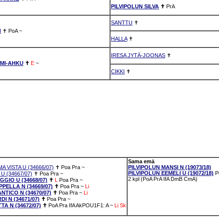
PILVIPOLUN SILVA
✝
PrA
SANTTU
✝
I
✝
PoA
~
HALLA
✝
IRESA JYTÄ-JOONAS
✝
MMI-AHKU
✝
E
~
CIKKI
✝
Sama emä
 VISTA U (34666/07)
✝
Poa
Pra
~
PILVIPOLUN MANSI N (19073/18)
PILVIPOLUN EEMELI U (19072/18)
P
 (34667/07)
✝
Poa
Pra
~
2 kpl (PoA PrA IfA DmB CmA)
GIO U (34668/07)
✝
L
Poa
Pra
~
PELLA N (34669/07)
✝
Poa
Pra
~
Li
TICO N (34670/07)
✝
Poa
Pra
~
Li
 N (34671/07)
✝
Poa
Pra
~
A N (34672/07)
✝
PoA
Pra
IfA
AkPOU1F1: A
~
Li
Sk