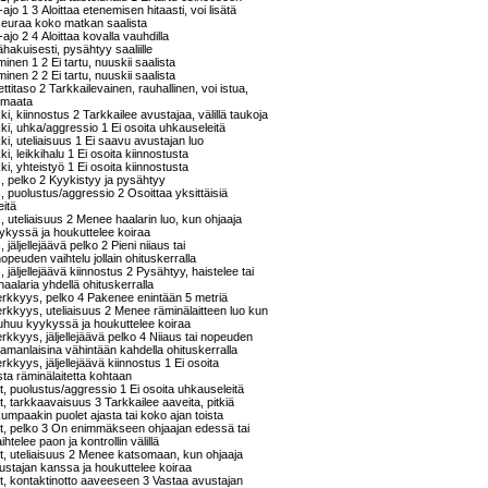
ajo 1 3 Aloittaa etenemisen hitaasti, voi lisätä
 seuraa koko matkan saalista
ajo 2 4 Aloittaa kovalla vauhdilla
akuisesti, pysähtyy saaliille
minen 1 2 Ei tartu, nuuskii saalista
minen 2 2 Ei tartu, nuuskii saalista
ettitaso 2 Tarkkailevainen, rauhallinen, voi istua,
i maata
kki, kiinnostus 2 Tarkkailee avustajaa, välillä taukoja
kki, uhka/aggressio 1 Ei osoita uhkauseleitä
kki, uteliaisuus 1 Ei saavu avustajan luo
ki, leikkihalu 1 Ei osoita kiinnostusta
kki, yhteistyö 1 Ei osoita kiinnostusta
s, pelko 2 Kyykistyy ja pysähtyy
s, puolustus/aggressio 2 Osoittaa yksittäisiä
eitä
s, uteliaisuus 2 Menee haalarin luo, kun ohjaaja
ykyssä ja houkuttelee koiraa
, jäljellejäävä pelko 2 Pieni niiaus tai
nopeuden vaihtelu jollain ohituskerralla
, jäljellejäävä kiinnostus 2 Pysähtyy, haistelee tai
haalaria yhdellä ohituskerralla
erkkyys, pelko 4 Pakenee enintään 5 metriä
rkkyys, uteliaisuus 2 Menee räminälaitteen luo kun
puhuu kyykyssä ja houkuttelee koiraa
rkkyys, jäljellejäävä pelko 4 Niiaus tai nopeuden
samanlaisina vähintään kahdella ohituskerralla
rkkyys, jäljellejäävä kiinnostus 1 Ei osoita
sta räminälaitetta kohtaan
, puolustus/aggressio 1 Ei osoita uhkauseleitä
, tarkkaavaisuus 3 Tarkkailee aaveita, pitkiä
kumpaakin puolet ajasta tai koko ajan toista
t, pelko 3 On enimmäkseen ohjaajan edessä tai
aihtelee paon ja kontrollin välillä
, uteliaisuus 2 Menee katsomaan, kun ohjaaja
ustajan kanssa ja houkuttelee koiraa
, kontaktinotto aaveeseen 3 Vastaa avustajan