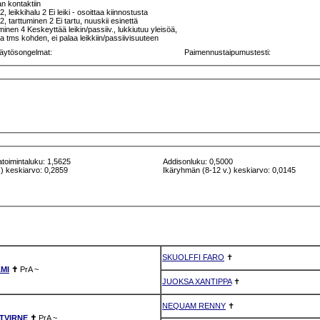
n kontaktiin
2, leikkihalu 2 Ei leiki - osoittaa kiinnostusta
2, tarttuminen 2 Ei tartu, nuuskii esinettä
nen 4 Keskeyttää leikin/passiiv., lukkiutuu yleisöä,
a tms kohden, ei palaa leikkiin/passiivisuuteen
äytösongelmat:
Paimennustaipumustesti:
atoimintaluku: 1,5625
Addisonluku: 0,5000
) keskiarvo: 0,2859
Ikäryhmän (8-12 v.) keskiarvo: 0,0145
SKUOLFFI FARO
✝
MI
✝
PrA
~
JUOKSA XANTIPPA
✝
NEQUAM RENNY
✝
TVIRNE
✝
PrA
~