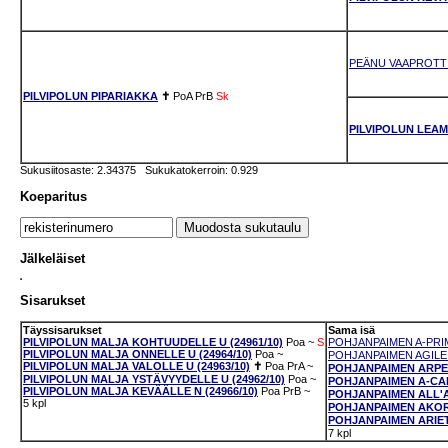
PEÄNU VAAPROTT
PILVIPOLUN PIPARIAKKA
✝
PoA
PrB
Sk
PILVIPOLUN LEA
Sukusiitosaste: 2.34375 Sukukatokerroin: 0.929
Koeparitus
Jälkeläiset
Sisarukset
Täyssisarukset
Sama isä
PILVIPOLUN MALJA KOHTUUDELLE U (24961/10)
Poa
~
S
POHJANPAIMEN A-PRIMA
PILVIPOLUN MALJA ONNELLE U (24964/10)
Poa
~
POHJANPAIMEN AGILE U
PILVIPOLUN MALJA VALOLLE U (24963/10)
✝
Poa
PrA
~
POHJANPAIMEN ARPEG
PILVIPOLUN MALJA YSTÄVYYDELLE U (24962/10)
Poa
~
POHJANPAIMEN A-CAP
PILVIPOLUN MALJA KEVÄÄLLE N (24966/10)
Poa
PrB
~
POHJANPAIMEN ALL'AN
5 kpl
POHJANPAIMEN AKORDI
POHJANPAIMEN ARIETT
7 kpl