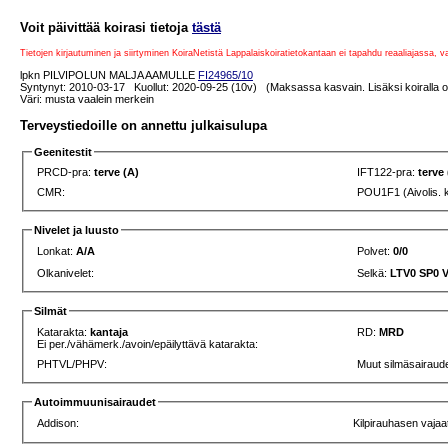
Voit päivittää koirasi tietoja
tästä
Tietojen kirjautuminen ja siirtyminen KoiraNetistä Lappalaiskoiratietokantaan ei tapahdu reaaliajassa, 
lpkn PILVIPOLUN MALJA AAMULLE
FI24965/10
Syntynyt: 2010-03-17 Kuollut: 2020-09-25 (10v) (Maksassa kasvain. Lisäksi koiralla oli a
Väri: musta vaalein merkein
Terveystiedoille on annettu julkaisulupa
Geenitestit
PRCD-pra:
terve (A)
IFT122-pra:
terve
CMR:
POU1F1 (Aivolis. 
Nivelet ja luusto
Lonkat:
A/A
Polvet:
0/0
Olkanivelet:
Selkä:
LTV0 SP0 
Silmät
Katarakta:
kantaja
RD:
MRD
Ei per./vähämerk./avoin/epäilyttävä katarakta:
PHTVL/PHPV:
Muut silmäsairaude
Autoimmuunisairaudet
Addison:
Kilpirauhasen vajaa