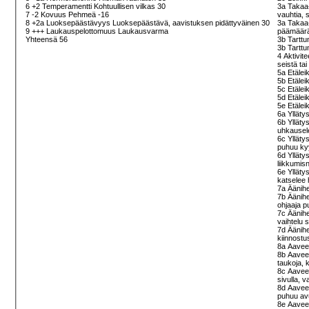
6 +2 Temperamentti Kohtuullisen vilkas 30
3a Takaa-
7 -2 Kovuus Pehmeä -16
vauhtia,
8 +2a Luoksepäästävyys Luoksepäästävä, aavistuksen pidättyväinen 30
3a Takaa-
9 +++ Laukauspelottomuus Laukausvarma
päämääräh
Yhteensä 56
3b Tarttu
3b Tarttu
4 Aktivite
seistä ta
5a Etälei
5b Etälei
5c Etälei
5d Etäleik
5e Etälei
6a Ylläty
6b Ylläty
uhkausel
6c Ylläty
puhuu ky
6d Yllätys
liikkumis
6e Yllätys
katselee 
7a Äänih
7b Äänihe
ohjaaja 
7c Äänihe
vaihtelu 
7d Äänihe
kiinnostu
8a Aaveet
8b Aaveet
taukoja, 
8c Aavee
sivulla, v
8d Aaveet
puhuu av
8e Aaveet