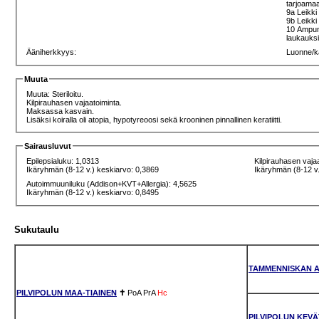
tarjoamaa
9a Leikki 
9b Leikki 
10 Ampumi
laukauksi
Ääniherkkyys:
Luonne/k
Muuta
Muuta: Steriloitu.
Kilpirauhasen vajaatoiminta.
Maksassa kasvain.
Lisäksi koiralla oli atopia, hypotyreoosi sekä krooninen pinnallinen keratiitti.
Sairausluvut
Epilepsialuku: 1,0313
Kilpirauhasen vaja
Ikäryhmän (8-12 v.) keskiarvo: 0,3869
Ikäryhmän (8-12 v.
Autoimmuuniluku (Addison+KVT+Allergia): 4,5625
Ikäryhmän (8-12 v.) keskiarvo: 0,8495
Sukutaulu
TAMMENNISKAN A
PILVIPOLUN MAA-TIAINEN
✝
PoA
PrA
Hc
PILVIPOLUN KEVÄ