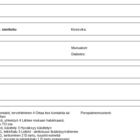
u:
steriloitu
Kivesvika:
Munuaiset:
Diabetes:
ntakti, tervehtiminen 4 Ottaa itse kontaktia tai
Poropaimennustesti:
iihen
ti, yhteistyö 4 Lähtee mukaan halukkaasti,
uu TO:sta
ti, käsittely 3 Hyväksyy käsittelyn
1, leikkihalu 3 Leikkii - aktiivisuus lisääntyy/vähenee
1, tarttuminen 2 Ei tartu, nuuskii esinettä
 1, puruote ja taisteluhalu 1 Ei tartu esineeseen