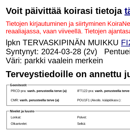
Voit päivittää koirasi tietoja
t
Tietojen kirjautuminen ja siirtyminen KoiraN
reaaliajassa, vaan viiveellä. Tietojen ajant
lpkn TERVASKIPINÄN MUIKKU
FI
Syntynyt: 2024-03-28 (2v) Pentuei
Väri: parkki vaalein merkein
Terveystiedoille on annettu j
Geenitestit
PRCD-pra:
vanh. perusteella terve (a)
IFT122-pra:
vanh. perusteella terve
CMR:
vanh. perusteella terve (a)
POU1F1 (Aivolis. kääpiökasv.):
Nivelet ja luusto
Lonkat:
Polvet:
Olkanivelet:
Selkä: