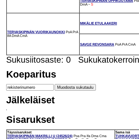
TERVASKIPINÄN UPPIKUUTAMA
Po
DmA
~
S
MIKÄLIE ETULAAKERI
TERVASKIPINÄN VUORIKAUNOKKI
PoA
PrA
IfA
DmA
CmA
SAVGE REVONSARA
PoA
PrA
CmA
Sukusiitosaste: 0 Sukukatokerro
Koeparitus
Jälkeläiset
Sisarukset
Täyssisarukset
Sama isä
TERVASKIPINÄN MAKRILLI U (24526/24)
Poa
Pra
Ifa
Dma
Cma
TUHKAVUORTE