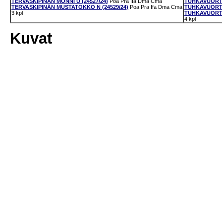
TERVASKIPINÄN MONNI U (24527/24)
Poa
Pra
Ifa
Dma
Cma
TUHKAVUORTE
TERVASKIPINÄN MUSTATOKKO N (24529/24)
Poa
Pra
Ifa
Dma
Cma
TUHKAVUORTE
3 kpl
TUHKAVUORTE
4 kpl
Kuvat