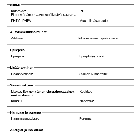
Silmät
Katarakta:
RD:
Ei per./vähämerk./avoin/epäilyttävä katarakta:
PHTVL/PHPV:
Muut silmäsairaudet:
Autoimmuunisairaudet
Addison:
Kilpirauhasen vajaatoiminta:
Epilepsia
Epilepsia:
Epileptistyyppiset:
Lisääntyminen
Lisääntyminen:
Steriloitu / kastroitu:
Sisäelimet yms.
Maksa:
Synnynnäinen ekstrahepaattinen
Keuhkot:
maksashuntti.
Kurkku:
Napatyrä:
Hampaat ja purenta
Hammaspuutokset:
Purenta:
Allergiat ja iho-oireet