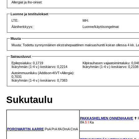
Allergiat ja iho-oireet:
Luonne ja testitulokset
LTE:
MH:
Ääniherkkyys:
Luonne/käytösongelmat:
Muuta
Muuta: Todettu synnynnäinen ekstrahepaattinen maksashuntti koiran ollessa 4 kk. Lei
Sairausluvut
Epilepsialuku: 0,1719
Kilpirauhasen vajaatoimintaluku: 0,04
Ikäryhmän (1-4 v.) keskiarvo: 0,2214
Ikäryhmän (1-4 v.) keskiarvo: 0,2108
Autoimmuuniluku (Addison+KVT+Allergia):
0,7031
Ikäryhmän (1-4 v.) keskiarvo: 0,7383
Sukutaulu
PAKKASHELMEN ONNENHAAVE
✝
IfA
S
I
Ka
POROWARTIN AARRE
PoA
PrA
IfA
DmA
CmA