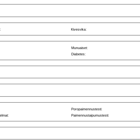
:
Kivesvika:
Munuaiset:
Diabetes:
Poropaimennustesti:
elmat:
Paimennustaipumustesti: