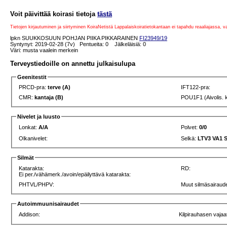
Voit päivittää koirasi tietoja
tästä
Tietojen kirjautuminen ja siirtyminen KoiraNetistä Lappalaiskoiratietokantaan ei tapahdu reaaliajassa, 
lpkn SUUKKOSUUN POHJAN PIIKA PIKKARAINEN
FI23949/19
Syntynyt: 2019-02-28 (7v) Pentueita: 0 Jälkeläisiä: 0
Väri: musta vaalein merkein
Terveystiedoille on annettu julkaisulupa
Geenitestit
PRCD-pra:
terve (A)
IFT122-pra:
CMR:
kantaja (B)
POU1F1 (Aivolis. 
Nivelet ja luusto
Lonkat:
A/A
Polvet:
0/0
Olkanivelet:
Selkä:
LTV3 VA1 
Silmät
Katarakta:
RD:
Ei per./vähämerk./avoin/epäilyttävä katarakta:
PHTVL/PHPV:
Muut silmäsairaude
Autoimmuunisairaudet
Addison:
Kilpirauhasen vajaa