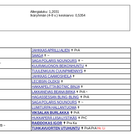
Allergialuku: 1,2031
Ikäryhmän (4-8 v.) keskiarvo: 0,5354
JAHKKAS APRILLI ALIEN
✝
PrA
SAAGA
✝
~
SAGA POLARIS NOUNOURS
✝
~
~
KUURAKUONON BEIKONHUNTU
✝
TUULENKUUN CUUNPIMENNYS
✝
JAHKKAS CAAMOSHEILA
✝
LECIBSIN OLEKSI
✝
HAKKAPELITTA BOTNIC BINJA
✝
LAKKANEVAS BEANA BIRKA
✝
PrA
~
HAGASSESSAN BLING-BLING
✝
PrA
SAGA POLARIS NOUNOURS
✝
~
LUMITURPA HALLANTUOMA
✝
VIKSALAN BURLAKKA
✝
PrA
HUKKAPERÄ LIISA LYSTIKÄS
✝
PrC
RAIDDOKAS IGOR
✝
Pra
Ka
fB
~
TUHKAVUORTEN UTUHUNTU
✝
PoA
PrA
Hc
Li