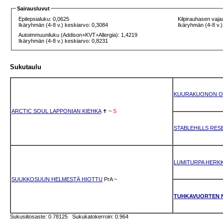
Sairausluvut
Epilepsialuku: 0,0625
Kilpirauhasen vaja
Ikäryhmän (4-8 v.) keskiarvo: 0,3084
Ikäryhmän (4-8 v.)
Autoimmuuniluku (Addison+KVT+Allergia): 1,4219
Ikäryhmän (4-8 v.) keskiarvo: 0,8231
Sukutaulu
KUURAKUONON O
ARCTIC SOUL LAPPONIAN KIEHKA
✝
~
S
STABLEHILLS RES
LUMITURPA HERK
SUUKKOSUUN HELMESTÄ HIOTTU
PrA
~
TUHKAVUORTEN 
Sukusiitosaste: 0.78125 Sukukatokerroin: 0.964