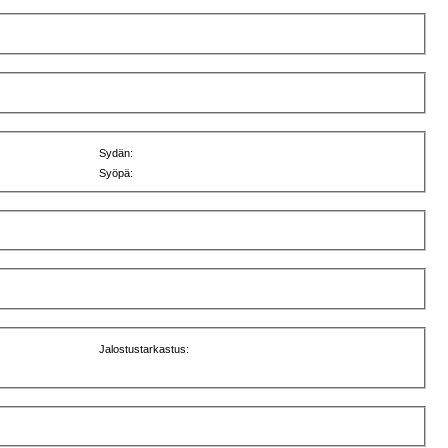
Sydän:
Syöpä:
Jalostustarkastus: