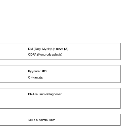
DM (Deg. Myelop.):
terve (A)
CDPA (Kondrodysplasia):
Kyynärät:
0/0
OI-kantaja:
PRA-lausunto/diagnoosi:
Muut autoimmuunit: