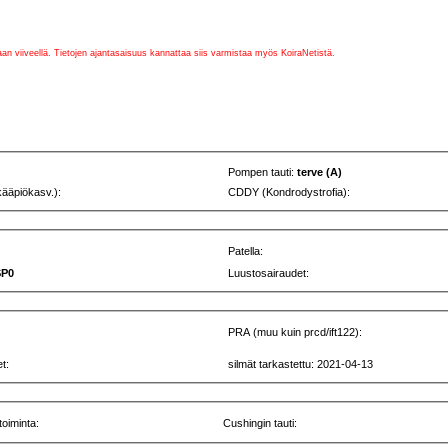
vaan viiveellä. Tietojen ajantasaisuus kannattaa siis varmistaa myös KoiraNetistä.
Pompen tauti:
terve (A)
kääpiökasv.):
CDDY (Kondrodystrofia):
Patella:
SP0
Luustosairaudet:
PRA (muu kuin prcd/ift122):
t:
silmät tarkastettu: 2021-04-13
toiminta:
Cushingin tauti: