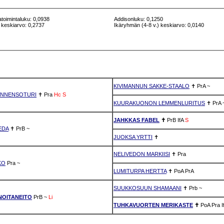
atoimintaluku: 0,0938
Addisonluku: 0,1250
 keskiarvo: 0,2737
Ikäryhmän (4-8 v.) keskiarvo: 0,0140
KIVIMANNUN SAKKE-STAALO
✝
PrA
~
NNENSOTURI
✝
Pra
Hc
S
KUURAKUONON LEMMENLURITUS
✝
PrA
JAHKKAS FABEL
✝
PrB
IfA
S
EDA
✝
PrB
~
JUOKSA YRTTI
✝
NELIVEDON MARKIISI
✝
Pra
KO
Pra
~
LUMITURPA HERTTA
✝
PoA
PrA
SUUKKOSUUN SHAMAANI
✝
Prb
~
NOITANEITO
PrB
~
Li
TUHKAVUORTEN MERIKASTE
✝
PoA
Pra
I