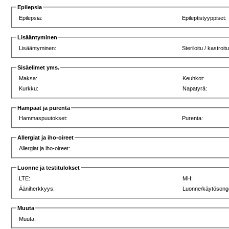
Epilepsia
Epilepsia:
Epileptistyyppiset:
Lisääntyminen
Lisääntyminen:
Steriloitu / kastroitu
Sisäelimet yms.
Maksa:
Keuhkot:
Kurkku:
Napatyrä:
Hampaat ja purenta
Hammaspuutokset:
Purenta:
Allergiat ja iho-oireet
Allergiat ja iho-oireet:
Luonne ja testitulokset
LTE:
MH:
Ääniherkkyys:
Luonne/käytösong
Muuta
Muuta: