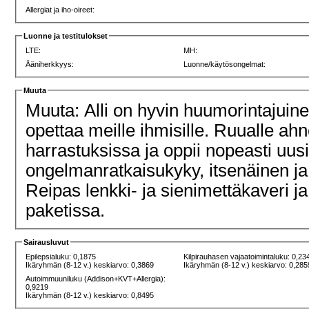
Allergiat ja iho-oireet:
Luonne ja testitulokset
LTE:
MH:
Ääniherkkyys:
Luonne/käytösongelmat:
Muuta
Muuta: Alli on hyvin huumorintajuinen
opettaa meille ihmisille. Ruualle ah
harrastuksissa ja oppii nopeasti uusi
ongelmanratkaisukyky, itsenäinen ja s
Reipas lenkki- ja sienimettäkaveri 
paketissa.
Sairausluvut
Epilepsialuku: 0,1875
Kilpirauhasen vajaatoimintaluku: 0,23
Ikäryhmän (8-12 v.) keskiarvo: 0,3869
Ikäryhmän (8-12 v.) keskiarvo: 0,285
Autoimmuuniluku (Addison+KVT+Allergia):
0,9219
Ikäryhmän (8-12 v.) keskiarvo: 0,8495