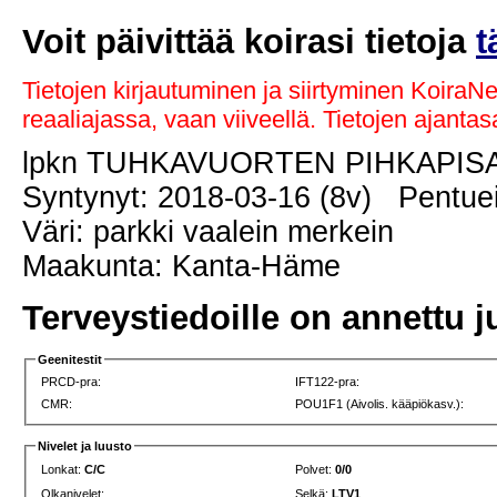
Voit päivittää koirasi tietoja
t
Tietojen kirjautuminen ja siirtyminen KoiraN
reaaliajassa, vaan viiveellä. Tietojen ajant
lpkn TUHKAVUORTEN PIHKAPI
Syntynyt: 2018-03-16 (8v) Pentuei
Väri: parkki vaalein merkein
Maakunta: Kanta-Häme
Terveystiedoille on annettu j
Geenitestit
PRCD-pra:
IFT122-pra:
CMR:
POU1F1 (Aivolis. kääpiökasv.):
Nivelet ja luusto
Lonkat:
C/C
Polvet:
0/0
Olkanivelet:
Selkä:
LTV1