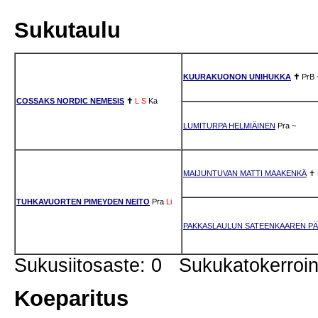
Sukutaulu
KUURAKUONON UNIHUKKA
✝
PrB
COSSAKS NORDIC NEMESIS
✝
L
S
Ka
LUMITURPA HELMIÄINEN
Pra
~
MAIJUNTUVAN MATTI MAAKENKÄ
✝
TUHKAVUORTEN PIMEYDEN NEITO
Pra
Li
PAKKASLAULUN SATEENKAAREN P
Sukusiitosaste: 0 Sukukatokerro
Koeparitus