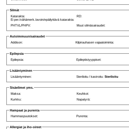
Silmät
Katarakta:
RD:
Ei per./vähämerk./avoin/epäilyttävä katarakta:
PHTVL/PHPV:
Muut silmäsairaudet:
Autoimmuunisairaudet
Addison:
Kilpirauhasen vajaatoiminta:
Epilepsia
Epilepsia:
Epileptistyyppiset:
Lisääntyminen
Lisääntyminen:
Steriloitu / kastroitu:
Steriloitu
Sisäelimet yms.
Maksa:
Keuhkot:
Kurkku:
Napatyrä:
Hampaat ja purenta
Hammaspuutokset:
Purenta:
Allergiat ja iho-oireet