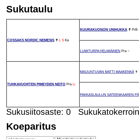
Sukutaulu
KUURAKUONON UNIHUKKA
✝
PrB
COSSAKS NORDIC NEMESIS
✝
L
S
Ka
LUMITURPA HELMIÄINEN
Pra
~
MAIJUNTUVAN MATTI MAAKENKÄ
✝
TUHKAVUORTEN PIMEYDEN NEITO
Pra
Li
PAKKASLAULUN SATEENKAAREN P
Sukusiitosaste: 0 Sukukatokerro
Koeparitus