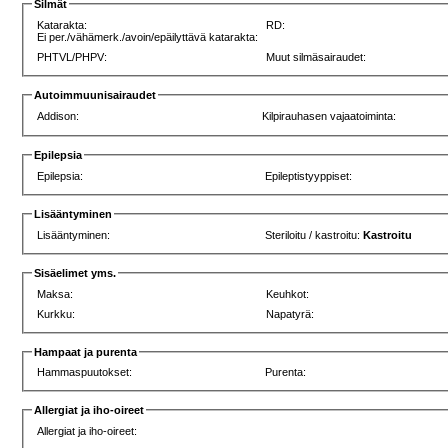
Silmät
Katarakta:
RD:
Ei per./vähämerk./avoin/epäilyttävä katarakta:
PHTVL/PHPV:
Muut silmäsairaudet:
Autoimmuunisairaudet
Addison:
Kilpirauhasen vajaatoiminta:
Epilepsia
Epilepsia:
Epileptistyyppiset:
Lisääntyminen
Lisääntyminen:
Steriloitu / kastroitu:
Kastroitu
Sisäelimet yms.
Maksa:
Keuhkot:
Kurkku:
Napatyrä:
Hampaat ja purenta
Hammaspuutokset:
Purenta:
Allergiat ja iho-oireet
Allergiat ja iho-oireet: