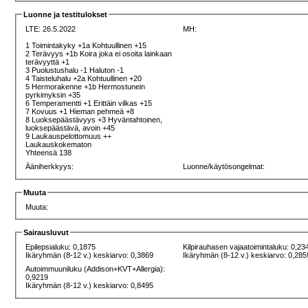
Luonne ja testitulokset
LTE: 26.5.2022
MH:
1 Toimintakyky +1a Kohtuullinen +15
2 Terävyys +1b Koira joka ei osoita lainkaan
terävyyttä +1
3 Puolustushalu -1 Haluton -1
4 Taisteluhalu +2a Kohtuullinen +20
5 Hermorakenne +1b Hermostunein
pyrkimyksin +35
6 Temperamentti +1 Erittäin vilkas +15
7 Kovuus +1 Hieman pehmeä +8
8 Luoksepäästävyys +3 Hyväntahtoinen,
luoksepäästävä, avoin +45
9 Laukauspelottomuus ++
Laukauskokematon
Yhteensä 138
Ääniherkkyys:
Luonne/käytösongelmat:
Muuta
Muuta:
Sairausluvut
Epilepsialuku: 0,1875
Kilpirauhasen vajaatoimintaluku: 0,23
Ikäryhmän (8-12 v.) keskiarvo: 0,3869
Ikäryhmän (8-12 v.) keskiarvo: 0,285
Autoimmuuniluku (Addison+KVT+Allergia):
0,9219
Ikäryhmän (8-12 v.) keskiarvo: 0,8495