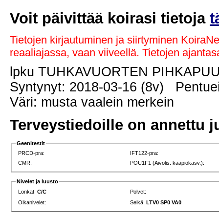
Voit päivittää koirasi tietoja
t
Tietojen kirjautuminen ja siirtyminen KoiraN
reaaliajassa, vaan viiveellä. Tietojen ajant
lpku TUHKAVUORTEN PIHKAPU
Syntynyt: 2018-03-16 (8v) Pentuei
Väri: musta vaalein merkein
Terveystiedoille on annettu j
Geenitestit
PRCD-pra:
IFT122-pra:
CMR:
POU1F1 (Aivolis. kääpiökasv.):
Nivelet ja luusto
Lonkat:
C/C
Polvet:
Olkanivelet:
Selkä:
LTV0 SP0 VA0