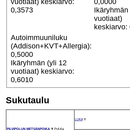
vuotiaat) keskiarvo:
0,0000
0,3573
Ikäryhmän 
vuotiaat)
keskiarvo:
Autoimmuuniluku
(Addison+KVT+Allergia):
0,5000
Ikäryhmän (yli 12
vuotiaat) keskiarvo:
0,6010
Sukutaulu
LUKA
✝
PILVIPOLUN METSÄNPOIKA
✝
PrA
Ka