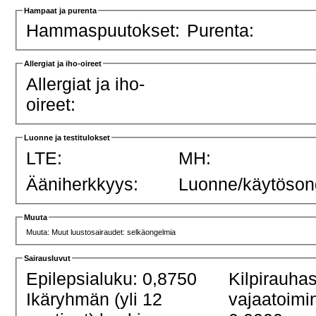
Hampaat ja purenta
Hammaspuutokset:
Purenta:
Allergiat ja iho-oireet
Allergiat ja iho-
oireet:
Luonne ja testitulokset
LTE:
MH:
Ääniherkkyys:
Luonne/käytöson
Muuta
Muuta: Muut luustosairaudet: selkäongelmia
Sairausluvut
Epilepsialuku: 0,8750
Kilpirauha
Ikäryhmän (yli 12
vajaatoimi