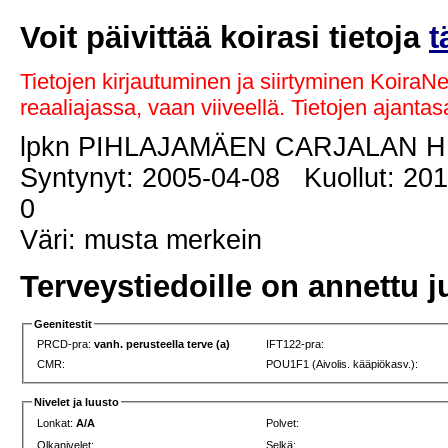
Voit päivittää koirasi tietoja
t
Tietojen kirjautuminen ja siirtyminen KoiraN
reaaliajassa, vaan viiveellä. Tietojen ajant
lpkn PIHLAJAMÄEN CARJALAN H
Syntynyt: 2005-04-08 Kuollut: 201
0
Väri: musta merkein
Terveystiedoille on annettu j
Geenitestit
PRCD-pra:
vanh. perusteella terve (a)
IFT122-pra:
CMR:
POU1F1 (Aivolis. kääpiökasv.):
Nivelet ja luusto
Lonkat:
A/A
Polvet:
Olkanivelet:
Selkä: