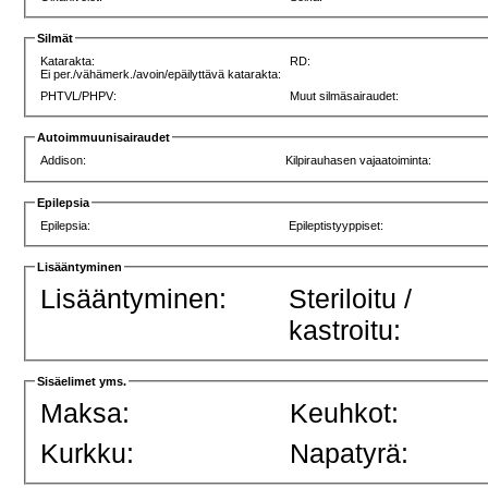
Silmät
Katarakta:
RD:
Ei per./vähämerk./avoin/epäilyttävä katarakta:
PHTVL/PHPV:
Muut silmäsairaudet:
Autoimmuunisairaudet
Addison:
Kilpirauhasen vajaatoiminta:
Epilepsia
Epilepsia:
Epileptistyyppiset:
Lisääntyminen
Lisääntyminen:
Steriloitu /
kastroitu:
Sisäelimet yms.
Maksa:
Keuhkot:
Kurkku:
Napatyrä: