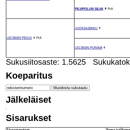
PILVIPOLUN SILVA
✝
PrA
JUOKSA BIKKU
✝
LECIBSIN PEGGI
✝
PrA
LECIBSIN PORAVA
✝
Sukusiitosaste: 1.5625 Sukukato
Koeparitus
Jälkeläiset
Sisarukset
Täyssisarukset
Sama isä
Sama