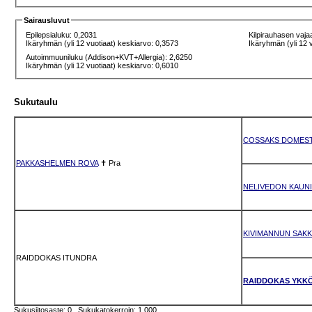
Sairausluvut
Epilepsialuku: 0,2031
Kilpirauhasen vaja
Ikäryhmän (yli 12 vuotiaat) keskiarvo: 0,3573
Ikäryhmän (yli 12 
Autoimmuuniluku (Addison+KVT+Allergia): 2,6250
Ikäryhmän (yli 12 vuotiaat) keskiarvo: 0,6010
Sukutaulu
COSSAKS DOMEST
PAKKASHELMEN ROVA
✝
Pra
NELIVEDON KAUNI
KIVIMANNUN SAK
RAIDDOKAS ITUNDRA
RAIDDOKAS YKK
Sukusiitosaste: 0 Sukukatokerroin: 1.000