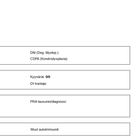
DM (Deg. Myelop.):
CDPA (Kondrodysplasia):
Kyynärät:
0/0
OI-kantaja:
PRA-lausunto/diagnoosi:
Muut autoimmuunit: