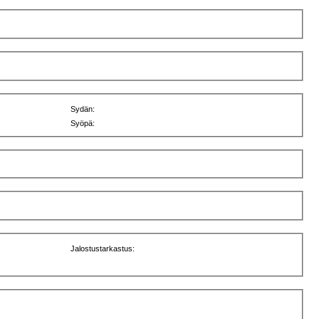
Sydän:
Syöpä:
Jalostustarkastus: