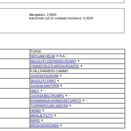
Allergialuku: 2,0000
Ikäryhmän (yli 12 vuotiaat) keskiarvo: 0,3526
TURVA
NEQUAM HELMI
✝
PrA
~
SKUOLFFI DISTANSSI-RONNY
✝
CRANEFIELD'S ARDNA ROASTIL
✝
FJÄLLFARMENS CAMMO
JUOKSA PILKKUMI
✝
SKUOLFFI FARO
✝
JUOKSA XANTIPPA
✝
HALTI
✝
~
JUOKSA BELTIRUMPU
✝
~
KIVIMANNUN KIVIKKOKETOPETO
✝
~
TORPANPOJAN SANTRA
✝
HEIMO
✝
MIKÄLIE FILTTI
✝
RIPPE
✝
IRESA NOKKONEN
✝