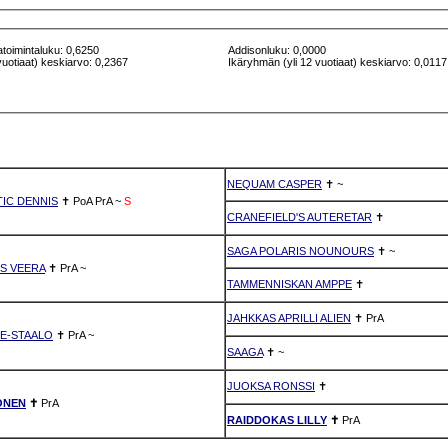
atoimintaluku: 0,6250
Addisonluku: 0,0000
vuotiaat) keskiarvo: 0,2367
Ikäryhmän (yli 12 vuotiaat) keskiarvo: 0,0117
NEQUAM CASPER
✝
~
IC DENNIS
✝
PoA
PrA
~
S
CRANEFIELD'S AUTERETAR
✝
SAGA POLARIS NOUNOURS
✝
~
S VEERA
✝
PrA
~
TAMMENNISKAN AMPPE
✝
JAHKKAS APRILLI ALIEN
✝
PrA
KE-STAALO
✝
PrA
~
SAAGA
✝
~
JUOKSA RONSSI
✝
ÖNEN
✝
PrA
RAIDDOKAS LILLY
✝
PrA