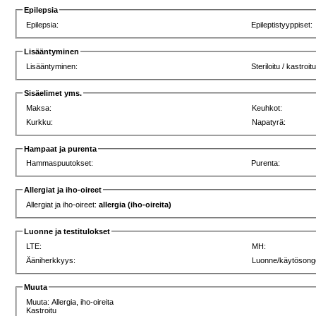
Epilepsia
Epilepsia:
Epileptistyyppiset:
Lisääntyminen
Lisääntyminen:
Steriloitu / kastroit
Sisäelimet yms.
Maksa:
Keuhkot:
Kurkku:
Napatyrä:
Hampaat ja purenta
Hammaspuutokset:
Purenta:
Allergiat ja iho-oireet
Allergiat ja iho-oireet:
allergia (iho-oireita)
Luonne ja testitulokset
LTE:
MH:
Ääniherkkyys:
Luonne/käytösong
Muuta
Muuta: Allergia, iho-oireita
Kastroitu