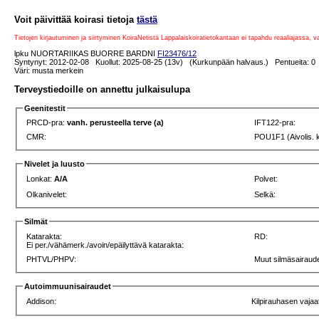
Voit päivittää koirasi tietoja
tästä
Tietojen kirjautuminen ja siirtyminen KoiraNetistä Lappalaiskoiratietokantaan ei tapahdu reaaliajassa, 
lpku NUORTARIIKAS BUORRE BARDNI
FI23476/12
Syntynyt: 2012-02-08 Kuollut: 2025-08-25 (13v) (Kurkunpään halvaus.) Pentueita: 0 
Väri: musta merkein
Terveystiedoille on annettu julkaisulupa
Geenitestit
PRCD-pra:
vanh. perusteella terve (a)
IFT122-pra:
CMR:
POU1F1 (Aivolis. 
Nivelet ja luusto
Lonkat:
A/A
Polvet:
Olkanivelet:
Selkä:
Silmät
Katarakta:
RD:
Ei per./vähämerk./avoin/epäilyttävä katarakta:
PHTVL/PHPV:
Muut silmäsairaude
Autoimmuunisairaudet
Addison:
Kilpirauhasen vajaa