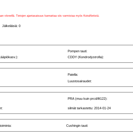
vaan viiveellä. Tietojen ajantasaisuus kannattaa siis varmistaa myös KoiraNetistä.
Jälkeläisiä: 0
Pompen tauti:
kääpiökasv.):
CDDY (Kondrodystrofia):
Patella:
Luustosairaudet:
PRA (muu kuin prcd/ift122):
t:
silmät tarkastettu: 2014-01-24
toiminta:
Cushingin tauti: