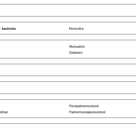
u:
kastroitu
Kivesvika:
Munuaiset:
Diabetes:
Poropaimennustesti:
elmat:
Paimennustaipumustesti: