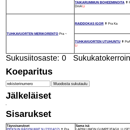
TAIKARUMMUN BOHEEMINOITA
✝
DmA
Li
RAIDDOKAS IGOR
✝
Pra
Ka
TUHKAVUORTEN MERIKORENTO
Pra
~
TUHKAVUORTEN UTUHUNTU
✝
Po
Li
Sukusiitosaste: 0 Sukukatokerro
Koeparitus
Jälkeläiset
Sisarukset
Täyssisarukset
Sama isä
PIEKSUN RÄSYNUKKE N (23314/12)
✝
Pra
LAPINLUMON GUMPEJEAGIL U (SE3