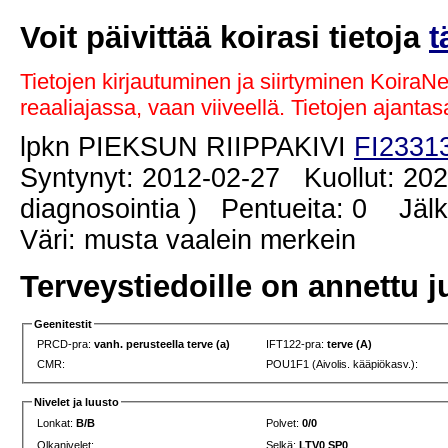
Voit päivittää koirasi tietoja
t
Tietojen kirjautuminen ja siirtyminen KoiraN
reaaliajassa, vaan viiveellä. Tietojen ajant
lpkn PIEKSUN RIIPPAKIVI
FI2331
Syntynyt: 2012-02-27 Kuollut: 202
diagnosointia ) Pentueita: 0 Jälke
Väri: musta vaalein merkein
Terveystiedoille on annettu j
Geenitestit
PRCD-pra:
vanh. perusteella terve (a)
IFT122-pra:
terve (A)
CMR:
POU1F1 (Aivolis. kääpiökasv.):
Nivelet ja luusto
Lonkat:
B/B
Polvet:
0/0
Olkanivelet:
Selkä:
LTV0 SP0