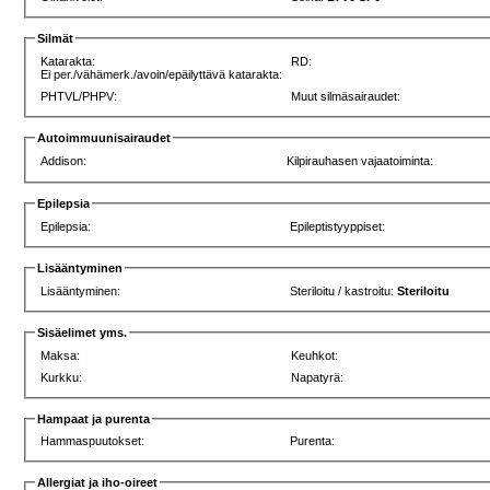
Silmät
Katarakta:
RD:
Ei per./vähämerk./avoin/epäilyttävä katarakta:
PHTVL/PHPV:
Muut silmäsairaudet:
Autoimmuunisairaudet
Addison:
Kilpirauhasen vajaatoiminta:
Epilepsia
Epilepsia:
Epileptistyyppiset:
Lisääntyminen
Lisääntyminen:
Steriloitu / kastroitu:
Steriloitu
Sisäelimet yms.
Maksa:
Keuhkot:
Kurkku:
Napatyrä:
Hampaat ja purenta
Hammaspuutokset:
Purenta:
Allergiat ja iho-oireet