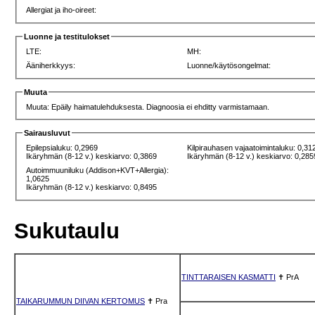
Allergiat ja iho-oireet:
Luonne ja testitulokset
LTE:
MH:
Ääniherkkyys:
Luonne/käytösongelmat:
Muuta
Muuta: Epäily haimatulehduksesta. Diagnoosia ei ehditty varmistamaan.
Sairausluvut
Epilepsialuku: 0,2969
Kilpirauhasen vajaatoimintaluku: 0,31
Ikäryhmän (8-12 v.) keskiarvo: 0,3869
Ikäryhmän (8-12 v.) keskiarvo: 0,285
Autoimmuuniluku (Addison+KVT+Allergia):
1,0625
Ikäryhmän (8-12 v.) keskiarvo: 0,8495
Sukutaulu
TINTTARAISEN KASMATTI
✝
PrA
TAIKARUMMUN DIIVAN KERTOMUS
✝
Pra