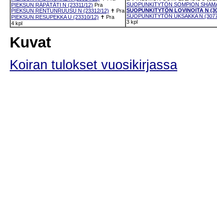
SUOPUNKITYTÖN SOMPION SHAMAAN
PIEKSUN RÄPÄTÄTI N (23311/12)
Pra
SUOPUNKITYTÖN LOVINOITA N (30
PIEKSUN RENTUNRUUSU N (23312/12)
✝
Pra
SUOPUNKITYTÖN UKSAKKA N (3077
PIEKSUN RESUPEKKA U (23310/12)
✝
Pra
3 kpl
4 kpl
Kuvat
Koiran tulokset vuosikirjassa