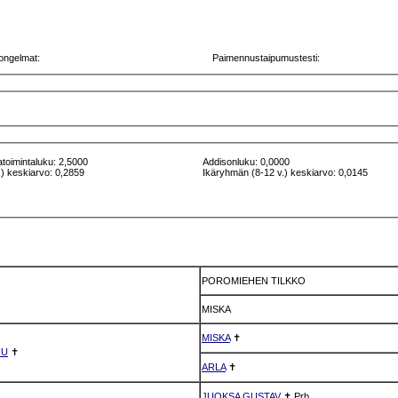
ongelmat:
Paimennustaipumustesti:
atoimintaluku: 2,5000
Addisonluku: 0,0000
) keskiarvo: 0,2859
Ikäryhmän (8-12 v.) keskiarvo: 0,0145
POROMIEHEN TILKKO
MISKA
MISKA
✝
NU
✝
ARLA
✝
JUOKSA GUSTAV
✝
Prb