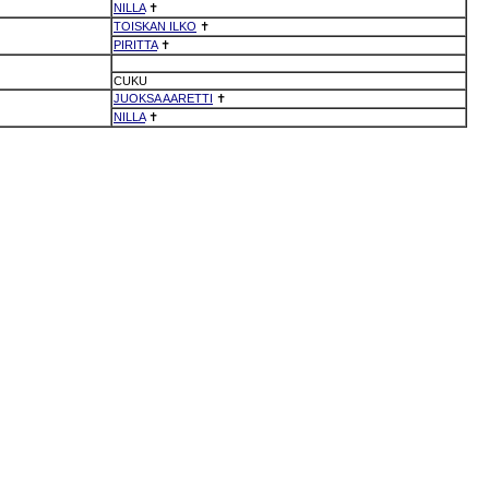
NILLA
✝
TOISKAN ILKO
✝
PIRITTA
✝
CUKU
JUOKSA AARETTI
✝
NILLA
✝