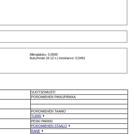
Allergialuku: 0,0000
Ikäryhmän (8-12 v.) keskiarvo: 0,5491
VUOTSOMUSTI
POROMIEHEN PIKKUPIRKKA
POROMIEHEN TAAMO
TURRI
✝
PESKI PARKKI
POROMIEHEN STAALO
✝
RANE
✝