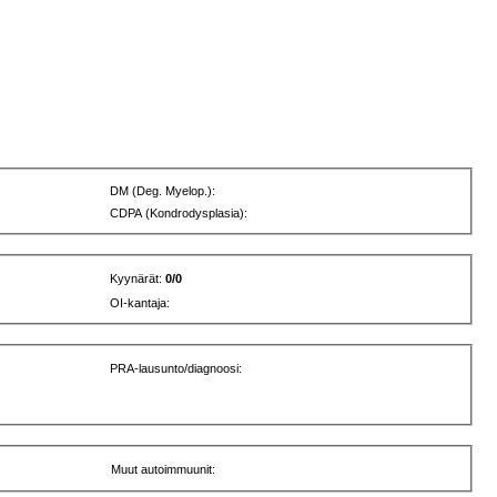
DM (Deg. Myelop.):
CDPA (Kondrodysplasia):
Kyynärät:
0/0
OI-kantaja:
PRA-lausunto/diagnoosi:
Muut autoimmuunit: