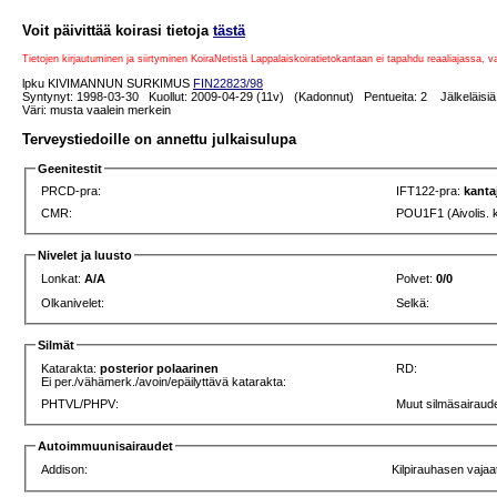
Voit päivittää koirasi tietoja
tästä
Tietojen kirjautuminen ja siirtyminen KoiraNetistä Lappalaiskoiratietokantaan ei tapahdu reaaliajassa, 
lpku KIVIMANNUN SURKIMUS
FIN22823/98
Syntynyt: 1998-03-30 Kuollut: 2009-04-29 (11v) (Kadonnut) Pentueita: 2 Jälkeläisiä
Väri: musta vaalein merkein
Terveystiedoille on annettu julkaisulupa
Geenitestit
PRCD-pra:
IFT122-pra:
kanta
CMR:
POU1F1 (Aivolis. 
Nivelet ja luusto
Lonkat:
A/A
Polvet:
0/0
Olkanivelet:
Selkä:
Silmät
Katarakta:
posterior polaarinen
RD:
Ei per./vähämerk./avoin/epäilyttävä katarakta:
PHTVL/PHPV:
Muut silmäsairaude
Autoimmuunisairaudet
Addison:
Kilpirauhasen vajaa