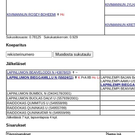
KIVIMANNUN JYLH
KIVIMANNUN ROSEY-BOHEEMI
✝
Hc
KIVIMANNUN KRE
Sukusiitosaste: 0.78125 Sukukatokerroin: 0.929
Koeparitus
Jälkeläiset
LAPINLUMON BEAIVELODDI N (43878/03)
✝
~
LAPINLUMON BIEGGAMILLU N (55024/11)
✝
K
PrA
IfB
Hc
Li
LAPINLEMPI BAJAN BA
LAPINLEMPI AAMU-USV
LAPINLEMPI BIEGGA
LAPINLEMPI BEAIVVAS
LAPINLUMON BUMBOL N (DK04178/2001)
LAPINLUMON BUOLAS DALVI U (S57939/2001)
RAIDDOKAS QUMMITUS U (S49558/99)
RAIDDOKAS QUNINKAS U (S49557/99)
RAIDDOKAS QUNINKATAR N (S49559/99)
Jälkeläisiä 7 kpl, lapsenlapsia 4 kpl.
Sisarukset
Täyssisarukset
Sama isä