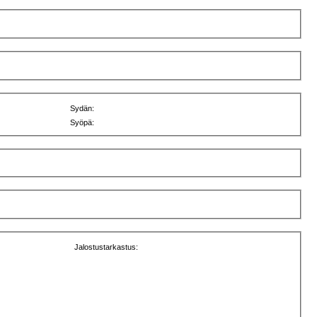
Sydän:
Syöpä:
Jalostustarkastus: