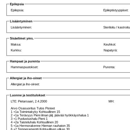
Epilepsia
Epilepsia:
Epileptistyyppiset:
Lisääntyminen
Lisääntyminen:
Steriloitu / kastroitu
Sisäelimet yms.
Maksa:
Keuhkot:
Kurkku:
Napatyrä:
Hampaat ja purenta
Hammaspuutokset:
Purenta:
Allergiat ja iho-oireet
Allergiat ja iho-oireet:
Luonne ja testitulokset
LTE:
Pietarsaari, 2.4.2000
MH:
Arvo Osasuoritus Tulos Pisteet
1 +1a Toimintakyky Kohtuullinen 15
2 +1a Terävyys Pieni ilman jälj. jäävää hyökkäyshalua 1
3 +1 Puolustushalu Pieni 1
4 +2a Taisteluhalu Kohtuullinen 20
5 +1a Hermorakenne Hieman rauhaton 35
6 +2 Temperamentti Kohtuullisen vilkas 30