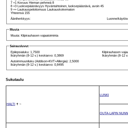
7 +1 Kovuus Hieman pehmeä 8
8 +3 Luoksepäästävyys Hyväntahtoinen, luoksepäästävä, avoin 45
9 ++ Laukauspelottomuus Laukauskokematon
Yhteensä 155
Ääniherkkyys:
Luonne/käytös
Muuta
Muuta: Kilpirauhasen vajaatoiminta
Sairausluvut
Epilepsialuku: 1,7500
Kilpirauhasen vaja
Ikäryhmän (8-12 v.) keskiarvo: 0,3869
Ikäryhmän (8-12 v.
Autoimmuuniluku (Addison+KVT+Allergia): 2,5000
Ikäryhmän (8-12 v.) keskiarvo: 0,8495
Sukutaulu
LUNKI
HALTI
✝
~
OUTA-LAPIN NUN