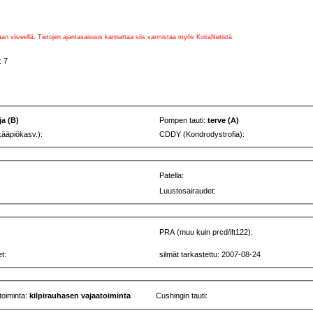
vaan viiveellä. Tietojen ajantasaisuus kannattaa siis varmistaa myös KoiraNetistä.
: 7
ja (B)
Pompen tauti:
terve (A)
kääpiökasv.):
CDDY (Kondrodystrofia):
Patella:
Luustosairaudet:
PRA (muu kuin prcd/ift122):
t:
silmät tarkastettu: 2007-08-24
toiminta:
kilpirauhasen vajaatoiminta
Cushingin tauti: