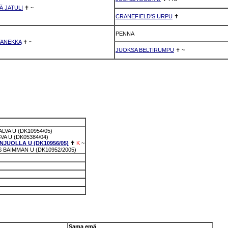
Ä JATULI
✝
~
CRANEFIELD'S URPU
✝
PENNA
TANEKKA
✝
~
JUOKSA BELTIRUMPU
✝
~
LVA U (DK10954/05)
A U (DK05384/04)
NJUOLLA U (DK10956/05)
✝
K
~
 BAIMMAN U (DK10952/2005)
Sama emä