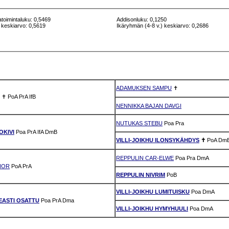
atoimintaluku: 0,5469
Addisonluku: 0,1250
 keskiarvo: 0,5619
Ikäryhmän (4-8 v.) keskiarvo: 0,2686
ADAMUKSEN SAMPU
✝
✝
PoA
PrA
IfB
NENNIKKA BAJAN DAVGI
NUTUKAS STEBU
Poa
Pra
OKIVI
Poa
PrA
IfA
DmB
VILLI-JOIKHU ILONSYKÄHDYS
✝
PoA
Dm
REPPULIN CAR-ELWE
Poa
Pra
DmA
NOR
PoA
PrA
REPPULIN NIVRIM
PoB
VILLI-JOIKHU LUMITUISKU
Poa
DmA
KEASTI OSATTU
Poa
PrA
Dma
VILLI-JOIKHU HYMYHUULI
Poa
DmA