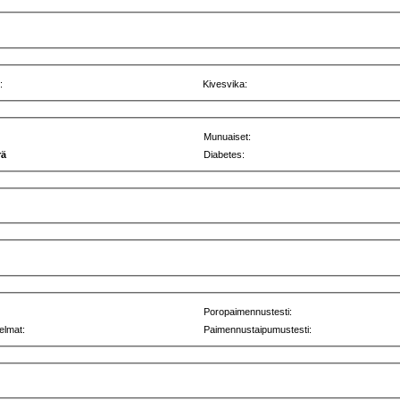
:
Kivesvika:
Munuaiset:
rä
Diabetes:
Poropaimennustesti:
elmat:
Paimennustaipumustesti: