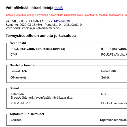
Voit päivittää koirasi tietoja
tästä
Tietojen kirjautuminen ja siirtyminen KoiraNetistä Lappalaiskoiratietokantaan ei tapahdu reaaliajassa, 
slku VILLI-JOIKHU HÄNTÄHEIKKI
FI22644/20
Syntynyt: 2020-03-13 (6v) Pentueita: 0 Jälkeläisiä: 0
Väri: parkki vaalein ja valkoisin merkein
Terveystiedoille on annettu julkaisulupa
Geenitestit
PRCD-pra:
vanh. perusteella terve (a)
IFT122-pra:
vanh.
CMR:
POU1F1 (Aivolis. 
Nivelet ja luusto
Lonkat:
A/A
Polvet:
0/0
Olkanivelet:
Selkä:
Silmät
Katarakta:
RD:
Ei per./vähämerk./avoin/epäilyttävä katarakta:
PHTVL/PHPV:
Muut silmäsairaude
Autoimmuunisairaudet
Addison:
Kilpirauhasen vajaa