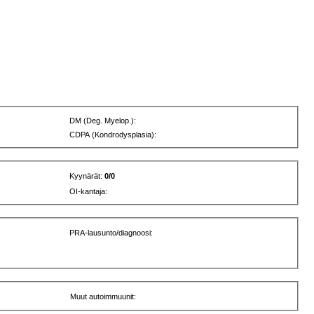
DM (Deg. Myelop.):
CDPA (Kondrodysplasia):
Kyynärät:
0/0
OI-kantaja:
PRA-lausunto/diagnoosi:
Muut autoimmuunit: