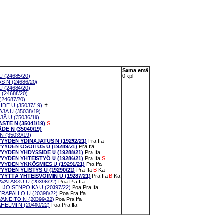
Sama emä
 (24685/20)
0 kpl
S N (24686/20)
 (24684/20)
(24688/20)
24687/20)
DE U (35037/19)
✝
A U (35038/19)
Ä U (35036/19)
TE N (35041/19)
S
E N (35040/19)
 (35039/19)
VYYDEN YDINAJATUS N (19292/21)
Pra
Ifa
VYYDEN OSOITUS U (19289/21)
Pra
Ifa
YYDEN YHDYSSIDE U (19288/21)
Pra
Ifa
YYDEN YHTEISTYÖ U (19286/21)
Pra
Ifa
S
VYYDEN YKKÖSMIES U (19291/21)
Pra
Ifa
YYDEN YLISTYS U (19290/21)
Pra
Ifa
B
Ka
YYTTÄ YHTEISVOIMIN U (19287/21)
Pra
Ifa
B
Ka
VATASSU U (20396/22)
Poa
Pra
Ifa
JOISENPOIKA U (20397/22)
Poa
Pra
Ifa
RAPALLO U (20398/22)
Poa
Pra
Ifa
ANEITO N (20399/22)
Poa
Pra
Ifa
ELMI N (20400/22)
Poa
Pra
Ifa