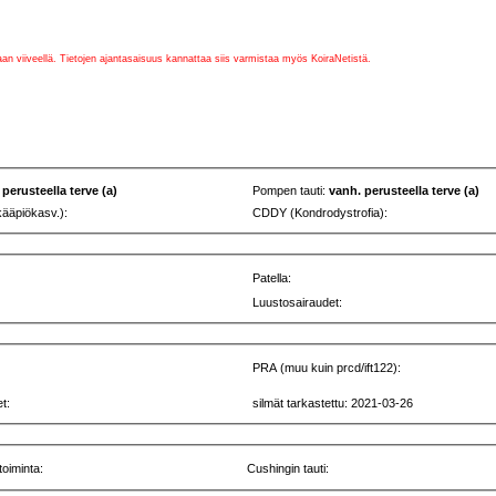
vaan viiveellä. Tietojen ajantasaisuus kannattaa siis varmistaa myös KoiraNetistä.
 perusteella terve (a)
Pompen tauti:
vanh. perusteella terve (a)
kääpiökasv.):
CDDY (Kondrodystrofia):
Patella:
Luustosairaudet:
PRA (muu kuin prcd/ift122):
t:
silmät tarkastettu: 2021-03-26
toiminta:
Cushingin tauti: