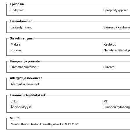
Epilepsia
Epilepsia:
Epileptistyyppiset:
Lisääntyminen
Lisääntyminen:
Steriloitu / kastroitu
Sisäelimet yms.
Maksa:
Keuhkot:
Kurkku:
Napatyrä:
Napaty
Hampaat ja purenta
Hammaspuutokset:
Purenta:
Allergiat ja iho-oireet
Allergiat ja iho-oireet:
Luonne ja testitulokset
LTE:
MH:
Ääniherkkyys:
Luonne/käytösong
Muuta
Muuta: Koiran tiedot ilmoitettu julkisiksi 9.12.2021