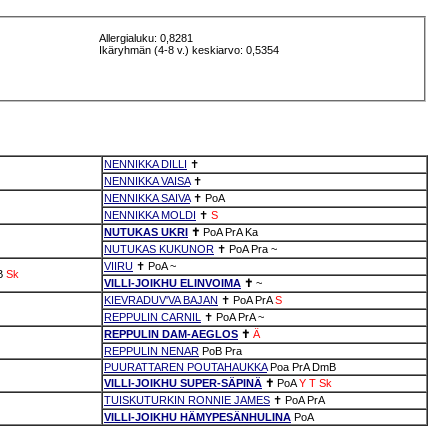
Allergialuku: 0,8281
Ikäryhmän (4-8 v.) keskiarvo: 0,5354
NENNIKKA DILLI
✝
NENNIKKA VAISA
✝
NENNIKKA SAIVA
✝
PoA
NENNIKKA MOLDI
✝
S
NUTUKAS UKRI
✝
PoA
PrA
Ka
NUTUKAS KUKUNOR
✝
PoA
Pra
~
VIIRU
✝
PoA
~
B
Sk
VILLI-JOIKHU ELINVOIMA
✝
~
KIEVRADUV'VA BAJAN
✝
PoA
PrA
S
REPPULIN CARNIL
✝
PoA
PrA
~
REPPULIN DAM-AEGLOS
✝
Ä
REPPULIN NENAR
PoB
Pra
PUURATTAREN POUTAHAUKKA
Poa
PrA
DmB
VILLI-JOIKHU SUPER-SÄPINÄ
✝
PoA
Y
T
Sk
TUISKUTURKIN RONNIE JAMES
✝
PoA
PrA
VILLI-JOIKHU HÄMYPESÄNHULINA
PoA