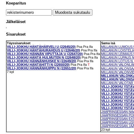
Koeparitus
Jälkeläiset
Sisarukset
Täyssisarukset
Sama isä
VILLI-JOIKHU HÄNTÄHÄRVELI U (22645/20)
Poa
Pra
Ifa
MILLANUN LUMOUS U
VILLI-JOIKHU HÄNTÄHURAHDUS U (22646/20)
Poa
Pra
Ifa
MILLANUN LOISTELIA
VILLI-JOIKHU HÄNNÄN VIPUTTAJA U (22647/20)
Poa
Pra
Ifa
MILLANUN LEIMAUS U
VILLI-JOIKHU HÄNTÄ HULMUTEN N (22648/20)
Poa
Pra
Ifa
MILLANUN LUPAUS N 
VILLI-JOIKHU HÄNNÄNHUISKE N (22649/20)
Poa
Pra
Ifa
MILLANUN LOTUS N (
VILLI-JOIKHU HÄNTÄHITTI N (22650/20)
Poa
Pra
Ifa
T
MILLANUN VALONLÄH
VILLI-JOIKHU HÄNNÄNHUIPPU N (22651/20)
Poa
Pra
Ifa
MILLANUN VALONSAAJ
7 kpl
MILLANUN VALONVIEJ
MILLANUN VALONKAS
MILLANUN VALONSÄD
MILLANUN VALOTAR N
VILLI-JOIKHU YSTÄ
VILLI-JOIKHU YSTÄ
VILLI-JOIKHU YSTÄV
VILLI-JOIKHU YSTÄV
VILLI-JOIKHU YSTÄ
VILLI-JOIKHU YSTÄV
VILLI-JOIKHU YSTÄV
JÄÄPRINSESSAN NAA
JÄÄPRINSESSAN POH
JÄÄPRINSESSAN EXT
JÄÄPRINSESSAN USV
JÄÄPRINSESSAN JÄÄH
23 kpl