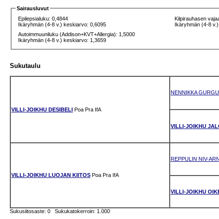
Sairausluvut
Epilepsialuku: 0,4844
Kilpirauhasen vaja
Ikäryhmän (4-8 v.) keskiarvo: 0,6095
Ikäryhmän (4-8 v.)
Autoimmuuniluku (Addison+KVT+Allergia): 1,5000
Ikäryhmän (4-8 v.) keskiarvo: 1,3659
Sukutaulu
NENNIKKA GURGU
VILLI-JOIKHU DESIBELI
Poa
Pra
IfA
VILLI-JOIKHU JAL
REPPULIN NIV-AR
VILLI-JOIKHU LUOJAN KIITOS
Poa
Pra
IfA
VILLI-JOIKHU OI
Sukusiitosaste: 0 Sukukatokerroin: 1.000