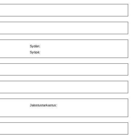
Sydän:
Syöpä:
Jalostustarkastus: