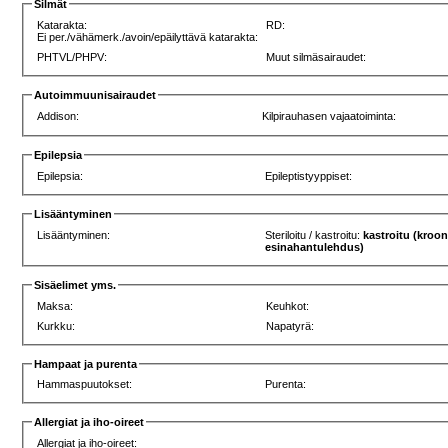
Silmät
Katarakta:
RD:
Ei per./vähämerk./avoin/epäilyttävä katarakta:
PHTVL/PHPV:
Muut silmäsairaudet:
Autoimmuunisairaudet
Addison:
Kilpirauhasen vajaatoiminta:
Epilepsia
Epilepsia:
Epileptistyyppiset:
Lisääntyminen
Lisääntyminen:
Steriloitu / kastroitu:
kastroitu (kroo
esinahantulehdus)
Sisäelimet yms.
Maksa:
Keuhkot:
Kurkku:
Napatyrä:
Hampaat ja purenta
Hammaspuutokset:
Purenta:
Allergiat ja iho-oireet
Allergiat ja iho-oireet: