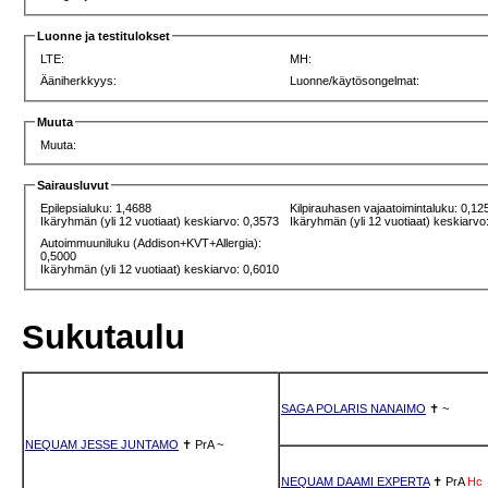
Luonne ja testitulokset
LTE:
MH:
Ääniherkkyys:
Luonne/käytösongelmat:
Muuta
Muuta:
Sairausluvut
Epilepsialuku: 1,4688
Kilpirauhasen vajaatoimintaluku: 0,12
Ikäryhmän (yli 12 vuotiaat) keskiarvo: 0,3573
Ikäryhmän (yli 12 vuotiaat) keskiarvo
Autoimmuuniluku (Addison+KVT+Allergia):
0,5000
Ikäryhmän (yli 12 vuotiaat) keskiarvo: 0,6010
Sukutaulu
SAGA POLARIS NANAIMO
✝
~
NEQUAM JESSE JUNTAMO
✝
PrA
~
NEQUAM DAAMI EXPERTA
✝
PrA
Hc