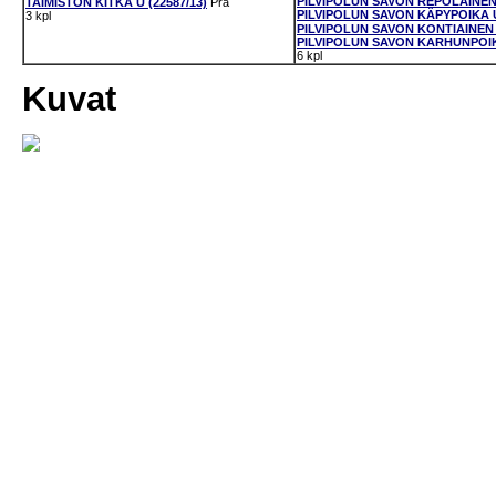
PILVIPOLUN SAVON REPOLAINEN U
TAIMISTON KITKA U (22587/13)
Pra
PILVIPOLUN SAVON KÄPYPOIKA U 
3 kpl
PILVIPOLUN SAVON KONTIAINEN U
PILVIPOLUN SAVON KARHUNPOIKA
6 kpl
Kuvat