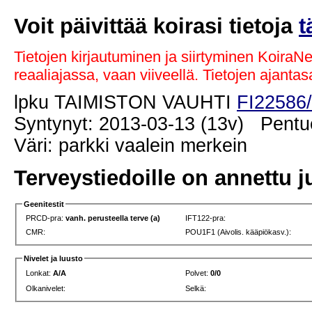
Voit päivittää koirasi tietoja
t
Tietojen kirjautuminen ja siirtyminen KoiraN
reaaliajassa, vaan viiveellä. Tietojen ajant
lpku TAIMISTON VAUHTI
FI22586
Syntynyt: 2013-03-13 (13v) Pentue
Väri: parkki vaalein merkein
Terveystiedoille on annettu j
Geenitestit
PRCD-pra:
vanh. perusteella terve (a)
IFT122-pra:
CMR:
POU1F1 (Aivolis. kääpiökasv.):
Nivelet ja luusto
Lonkat:
A/A
Polvet:
0/0
Olkanivelet:
Selkä: