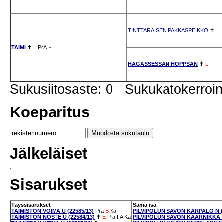
TINTTARAISEN PAKKASPEIKKO
✝
TAIMI
✝
L
PrA
~
HAGASSESSAN HOPPSAN
✝
L
Sukusiitosaste: 0 Sukukatokerro
Koeparitus
Jälkeläiset
Sisarukset
Täyssisarukset
Sama isä
TAIMISTON VOIMA U (22585/13)
Pra
B
Ka
PILVIPOLUN SAVON KARPALO N (5
TAIMISTON NOSTE U (22584/13)
✝
E
Pra
IfA
Ka
PILVIPOLUN SAVON KAARNIKKA N 