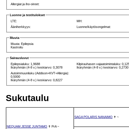
Allergiat ja iho-oireet:
Luonne ja testitulokset
LTE:
MH:
Ääniherkkyys:
Luonne/käytösongelmat:
Muuta
Muuta: Epilepsia
Kastroitu
Sairausluvut
Epilepsialuku: 1,9688
Kilpirauhasen vajaatoimintaluku: 0,12
Ikäryhmän (4-8 v.) keskiarvo: 0,3078
Ikäryhmän (4-8 v.) keskiarvo: 0,2730
Autoimmuuniluku (Addison+KVT+Allergia):
0,5000
Ikäryhmän (4-8 v.) keskiarvo: 0,8227
Sukutaulu
SAGA POLARIS NANAIMO
✝
~
NEQUAM JESSE JUNTAMO
✝
PrA
~