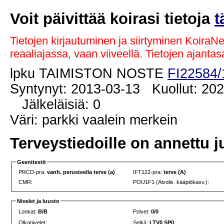
Voit päivittää koirasi tietoja
t
Tietojen kirjautuminen ja siirtyminen KoiraN
reaaliajassa, vaan viiveellä. Tietojen ajant
lpku TAIMISTON NOSTE
FI22584/
Syntynyt: 2013-03-13 Kuollut: 202
Jälkeläisiä: 0
Väri: parkki vaalein merkein
Terveystiedoille on annettu j
Geenitestit
PRCD-pra:
vanh. perusteella terve (a)
IFT122-pra:
terve (A)
CMR:
POU1F1 (Aivolis. kääpiökasv.):
Nivelet ja luusto
Lonkat:
B/B
Polvet:
0/0
Olkanivelet:
Selkä:
LTV0 SP0