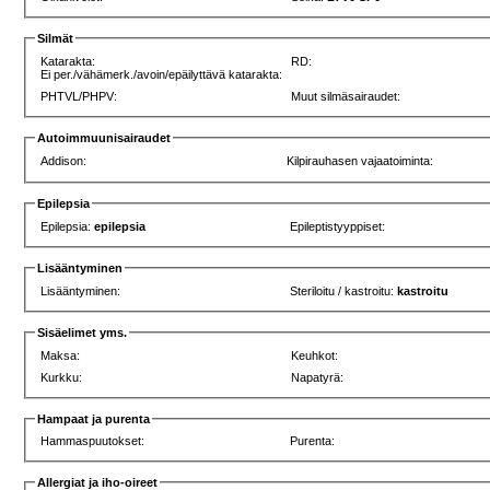
Silmät
Katarakta:
RD:
Ei per./vähämerk./avoin/epäilyttävä katarakta:
PHTVL/PHPV:
Muut silmäsairaudet:
Autoimmuunisairaudet
Addison:
Kilpirauhasen vajaatoiminta:
Epilepsia
Epilepsia:
epilepsia
Epileptistyyppiset:
Lisääntyminen
Lisääntyminen:
Steriloitu / kastroitu:
kastroitu
Sisäelimet yms.
Maksa:
Keuhkot:
Kurkku:
Napatyrä:
Hampaat ja purenta
Hammaspuutokset:
Purenta:
Allergiat ja iho-oireet