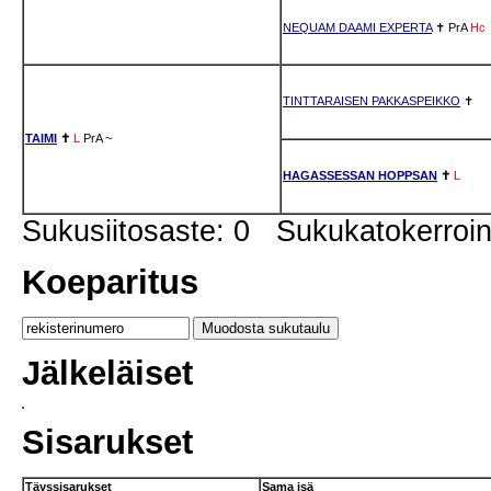
NEQUAM DAAMI EXPERTA
✝
PrA
Hc
TINTTARAISEN PAKKASPEIKKO
✝
TAIMI
✝
L
PrA
~
HAGASSESSAN HOPPSAN
✝
L
Sukusiitosaste: 0 Sukukatokerro
Koeparitus
Jälkeläiset
Sisarukset
Täyssisarukset
Sama isä