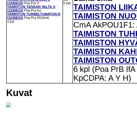
(22455/15)
Poa
Pra
B
0 kpl
TAIMISTON LIIKA
TAIMISTON TAIVAAN VALTA U
(22456/15)
Poa
Pra
Ka
TAIMISTON NUOR
TAIMISTON TURMELTUMATON N
(22458/15)
Poa
Pra
IfA
DmA
3 kpl
CmA
AkPOU1F1: 
TAIMISTON TUHK
TAIMISTON HYVÄ
TAIMISTON KAHD
TAIMISTON OUTO
6 kpl (Poa PrB 
KpCDPA: A Y H)
Kuvat