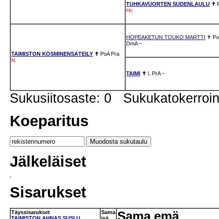
TUHKAVUORTEN SUDENLAULU
✝
Hc
HOPEAKETUN TOUKO MARTTI
✝
Po
DmA
~
TAIMISTON KOSMINENSÄTEILY
✝
PoA
Pra
N
TAIMI
✝
L
PrA
~
Sukusiitosaste: 0 Sukukatokerro
Koeparitus
Jälkeläiset
Sisarukset
Täyssisarukset
Sama
Sama emä
TAIMISTON AHNAS SUSI U
isä