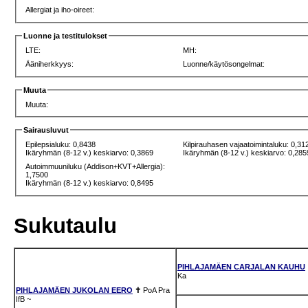
Allergiat ja iho-oireet:
Luonne ja testitulokset
LTE:
MH:
Ääniherkkyys:
Luonne/käytösongelmat:
Muuta
Muuta:
Sairausluvut
Epilepsialuku: 0,8438
Kilpirauhasen vajaatoimintaluku: 0,31
Ikäryhmän (8-12 v.) keskiarvo: 0,3869
Ikäryhmän (8-12 v.) keskiarvo: 0,285
Autoimmuuniluku (Addison+KVT+Allergia):
1,7500
Ikäryhmän (8-12 v.) keskiarvo: 0,8495
Sukutaulu
PIHLAJAMÄEN CARJALAN KAUHU
Ka
PIHLAJAMÄEN JUKOLAN EERO
✝
PoA
Pra
IfB
~