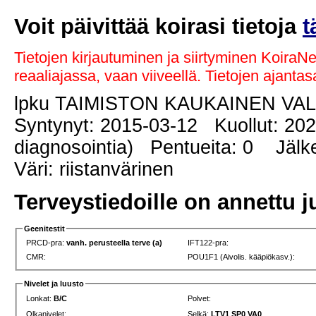
Voit päivittää koirasi tietoja
t
Tietojen kirjautuminen ja siirtyminen KoiraN
reaaliajassa, vaan viiveellä. Tietojen ajant
lpku TAIMISTON KAUKAINEN VA
Syntynyt: 2015-03-12 Kuollut: 202
diagnosointia) Pentueita: 0 Jälkel
Väri: riistanvärinen
Terveystiedoille on annettu j
Geenitestit
PRCD-pra:
vanh. perusteella terve (a)
IFT122-pra:
CMR:
POU1F1 (Aivolis. kääpiökasv.):
Nivelet ja luusto
Lonkat:
B/C
Polvet:
Olkanivelet:
Selkä:
LTV1 SP0 VA0