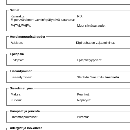
Silmät
Katarakta:
RD:
Ei per./vähämerk./avoin/epäilyttävä katarakta:
PHTVL/PHPV:
Muut silmäsairaudet:
Autoimmuunisairaudet
Addison:
Kilpirauhasen vajaatoiminta:
Epilepsia
Epilepsia:
Epileptistyyppiset:
Lisääntyminen
Lisääntyminen:
Steriloitu / kastroitu:
kastroitu
Sisäelimet yms.
Maksa:
Keuhkot:
Kurkku:
Napatyrä:
Hampaat ja purenta
Hammaspuutokset:
Purenta:
Allergiat ja iho-oireet