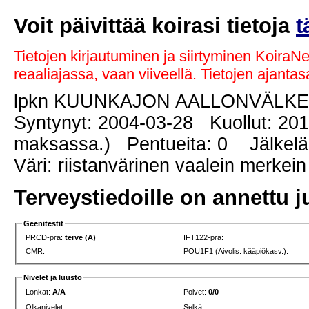
Voit päivittää koirasi tietoja
t
Tietojen kirjautuminen ja siirtyminen KoiraN
reaaliajassa, vaan viiveellä. Tietojen ajant
lpkn KUUNKAJON AALLONVÄLK
Syntynyt: 2004-03-28 Kuollut: 20
maksassa.) Pentueita: 0 Jälkeläi
Väri: riistanvärinen vaalein merkein
Terveystiedoille on annettu j
Geenitestit
PRCD-pra:
terve (A)
IFT122-pra:
CMR:
POU1F1 (Aivolis. kääpiökasv.):
Nivelet ja luusto
Lonkat:
A/A
Polvet:
0/0
Olkanivelet:
Selkä: