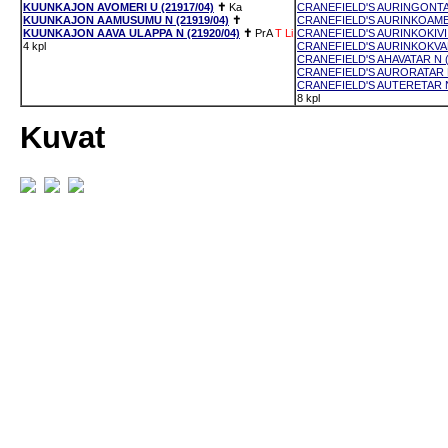
KUUNKAJON AVOMERI U (21917/04)
✝
Ka
CRANEFIELD'S AURINGONTAN
KUUNKAJON AAMUSUMU N (21919/04)
✝
CRANEFIELD'S AURINKOAMETI
KUUNKAJON AAVA ULAPPA N (21920/04)
✝
PrA
T
Li
CRANEFIELD'S AURINKOKIVI 
4 kpl
CRANEFIELD'S AURINKOKVAR
CRANEFIELD'S AHAVATAR N (
CRANEFIELD'S AURORATAR N
CRANEFIELD'S AUTERETAR N
8 kpl
Kuvat