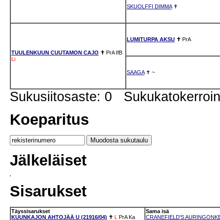
SKUOLFFI DIMMA
✝
LUMITURPA AKSU
✝
PrA
TUULENKUUN CUUTAMON CAJO
✝
PrA
IfB
Li
SAAGA
✝
~
Sukusiitosaste: 0 Sukukatokerro
Koeparitus
Jälkeläiset
Sisarukset
Täyssisarukset
Sama isä
KUUNKAJON AHTOJÄÄ U (21916/04)
✝
L
PrA
Ka
CRANEFIELD'S AURINGONKEH