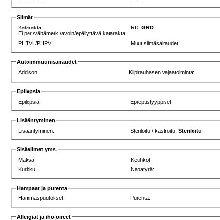
Silmät
Katarakta:
RD:
GRD
Ei per./vähämerk./avoin/epäilyttävä katarakta:
PHTVL/PHPV:
Muut silmäsairaudet:
Autoimmuunisairaudet
Addison:
Kilpirauhasen vajaatoiminta:
Epilepsia
Epilepsia:
Epileptistyyppiset:
Lisääntyminen
Lisääntyminen:
Steriloitu / kastroitu:
Steriloitu
Sisäelimet yms.
Maksa:
Keuhkot:
Kurkku:
Napatyrä:
Hampaat ja purenta
Hammaspuutokset:
Purenta:
Allergiat ja iho-oireet