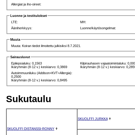
Allergiat ja iho-oireet:
Luonne ja testitulokset
LTE:
MH:
Ääniherkkyys:
Luonne/käytösongelmat:
Muuta
Muuta: Koiran tiedot ilmoitettu julkisiksi 8.7.2021.
Sairausluvut
Epilepsialuku: 0,1563
Kilpirauhasen vajaatoimintaluku: 0,00
Ikäryhmän (8-12 v.) keskiarvo: 0,3869
Ikäryhmän (8-12 v.) keskiarvo: 0,285
Autoimmuuniluku (Addison+KVT+Allergia):
0,2500
Ikäryhmän (8-12 v.) keskiarvo: 0,8495
Sukutaulu
SKUOLFFI JURKKA
✝
SKUOLFFI DISTANSSI-RONNY
✝