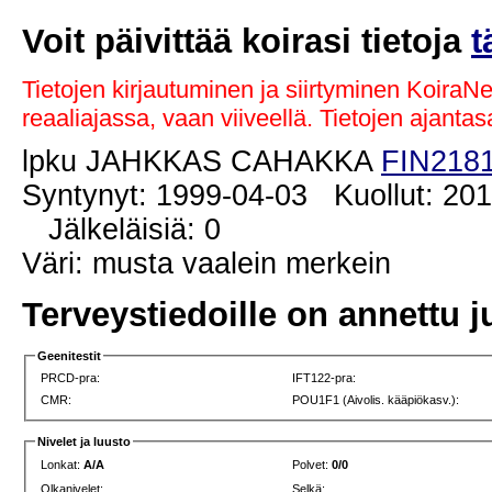
Voit päivittää koirasi tietoja
t
Tietojen kirjautuminen ja siirtyminen KoiraN
reaaliajassa, vaan viiveellä. Tietojen ajant
lpku JAHKKAS CAHAKKA
FIN2181
Syntynyt: 1999-04-03 Kuollut: 20
Jälkeläisiä: 0
Väri: musta vaalein merkein
Terveystiedoille on annettu j
Geenitestit
PRCD-pra:
IFT122-pra:
CMR:
POU1F1 (Aivolis. kääpiökasv.):
Nivelet ja luusto
Lonkat:
A/A
Polvet:
0/0
Olkanivelet:
Selkä: