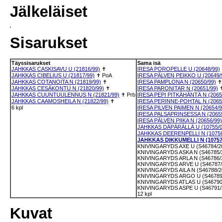
Jälkeläiset
Sisarukset
Täyssisarukset
Sama isä
JAHKKAS CASKISAVU U (21816/99)
✝
IRESA POROPELLE U (20648/99)
JAHKKAS CIBELIUS U (21817/99)
✝
PoA
IRESA PÄLVEN PEIKKO U (20649/
JAHKKAS COTANOITA N (21819/99)
✝
IRESA PAMPLONA N (20650/99)
JAHKKAS CESÄKONTU N (21820/99)
✝
IRESA PARONITAR N (20651/99)
JAHKKAS CUUNTUULENNUS N (21821/99)
✝
Prb
IRESA PEPI PITKÄHÄNTÄ N (2065
JAHKKAS CAAMOSHEILA N (21822/99)
✝
IRESA PERINNE-POHTAL N (2065
6 kpl
IRESA PILVEN PAIMEN N (20654/9
IRESA PALSAPRINSESSA N (20655
IRESA PÄLVEN PIIKA N (20656/99)
JAHKKAS DÄPÄRÄLLÄ U (10755/0
JAHKKAS DEERENPELLI N (10756
JAHKKAS DIKKUMELLI N (10757
KNIVINGARYDS AXE U (S46784/2
KNIVINGARYDS ASKA N (S46785/
KNIVINGARYDS ARLA N (S46786/
KNIVINGARYDS ARVE U (S46787/
KNIVINGARYDS AILA N (S46788/2
KNIVINGARYDS ARGO U (S46789
KNIVINGARYDS ATLAS U (S46790
KNIVINGARYDS ASPE U (S46791/
12 kpl
Kuvat