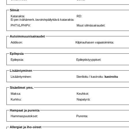
Silmät
Katarakta:
RD:
Ei per./vähämerk./avoin/epäilyttävä katarakta:
PHTVL/PHPV:
Muut silmäsairaudet:
Autoimmuunisairaudet
Addison:
Kilpirauhasen vajaatoiminta:
Epilepsia
Epilepsia:
Epileptistyyppiset:
Lisääntyminen
Lisääntyminen:
Steriloitu / kastroitu:
kastroitu
Sisäelimet yms.
Maksa:
Keuhkot:
Kurkku:
Napatyrä:
Hampaat ja purenta
Hammaspuutokset:
Purenta:
Allergiat ja iho-oireet