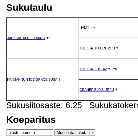
Sukutaulu
HALTI
✝
~
JAHKKAS APRILLI AARO
✝
~
JUOKSA BELTIRUMPU
✝
~
JUOKSA GUSTAV
✝
Prb
KIVIMANNUN ICE GRACE SUSA
✝
CRANEFIELD'S URPU
✝
Sukusiitosaste: 6.25 Sukukatoker
Koeparitus