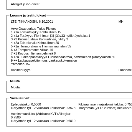
Allergiat ja iho-oireet:
Luonne ja testitulokset
LTE:
TIKKAKOSKI, 6.10.2001
MH:
Arvo Osasuoritus Tulos Pisteet
1 +1a Toimintakyky Kohtuullinen 15
2 +1a Terävyys Pieni ilman jälj. jäävää hyökkäyshalua 1
3 +3 Puolustushalu Kohtuullinen, hillitty 3
4 +2a Taisteluhalu Kohtuullinen 20
5 +1a Hermorakenne Hieman rauhaton 35
6 +3 Temperamentti Vilkas 45
7 +1 Kovuus Hieman pehmeä 8
8 +2a Luoksepäästävyys Luoksepäästävä, aavistuksen pidättyväinen 30
9 ++ Laukauspelottomuus Laukauskokematon
Yhteensä 157
Ääniherkkyys:
Luonne/k
Muuta
Muuta:
Sairausluvut
Epilepsialuku: 0,5000
Kilpirauhasen vajaatoimintaluku: 0,75
Ikäryhmän (yli 12 vuotiaat) keskiarvo: 0,3573
Ikäryhmän (yli 12 vuotiaat) keskiarvo
Autoimmuuniluku (Addison+KVT+Allergia):
0,7500
Ikäryhmän (yli 12 vuotiaat) keskiarvo: 0,6010