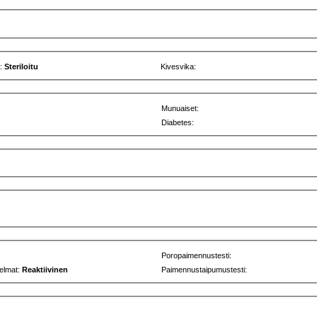
u:
Steriloitu
Kivesvika:
Munuaiset:
Diabetes:
Poropaimennustesti:
elmat:
Reaktiivinen
Paimennustaipumustesti: