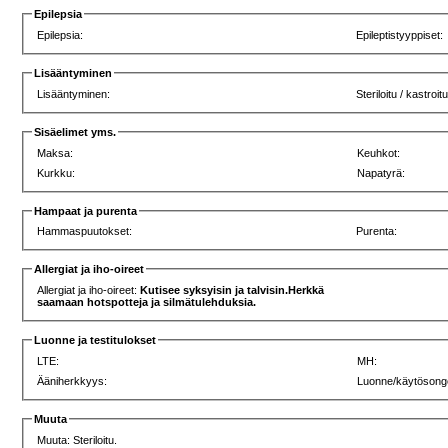
Epilepsia
Epilepsia:
Epileptistyyppiset:
Lisääntyminen
Lisääntyminen:
Steriloitu / kastroit
Sisäelimet yms.
Maksa:
Keuhkot:
Kurkku:
Napatyrä:
Hampaat ja purenta
Hammaspuutokset:
Purenta:
Allergiat ja iho-oireet
Allergiat ja iho-oireet:
Kutisee syksyisin ja talvisin.Herkkä
saamaan hotspotteja ja silmätulehduksia.
Luonne ja testitulokset
LTE:
MH:
Ääniherkkyys:
Luonne/käytösong
Muuta
Muuta: Steriloitu.