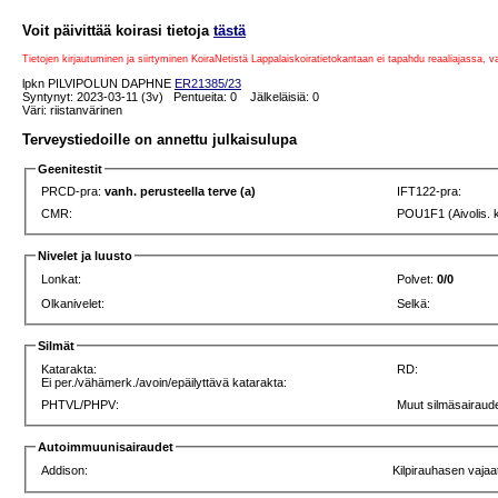
Voit päivittää koirasi tietoja
tästä
Tietojen kirjautuminen ja siirtyminen KoiraNetistä Lappalaiskoiratietokantaan ei tapahdu reaaliajassa, 
lpkn PILVIPOLUN DAPHNE
ER21385/23
Syntynyt: 2023-03-11 (3v) Pentueita: 0 Jälkeläisiä: 0
Väri: riistanvärinen
Terveystiedoille on annettu julkaisulupa
Geenitestit
PRCD-pra:
vanh. perusteella terve (a)
IFT122-pra:
CMR:
POU1F1 (Aivolis. 
Nivelet ja luusto
Lonkat:
Polvet:
0/0
Olkanivelet:
Selkä:
Silmät
Katarakta:
RD:
Ei per./vähämerk./avoin/epäilyttävä katarakta:
PHTVL/PHPV:
Muut silmäsairaude
Autoimmuunisairaudet
Addison:
Kilpirauhasen vajaa