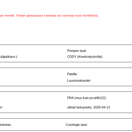
vaan viiveellä. Tietojen ajantasaisuus kannattaa siis varmistaa myös KoiraNetistä.
Pompen tauti:
kääpiökasv.):
CDDY (Kondrodystrofia):
Patella:
Luustosairaudet:
PRA (muu kuin prcd/ift122):
t:
silmät tarkastettu: 2026-04-13
toiminta:
Cushingin tauti: