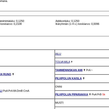
ttomana.
atoimintaluku: 0,1250
Addisonluku: 0,1250
 keskiarvo: 0,2108
Ikäryhmän (1-4 v.) keskiarvo: 0,0096
AILU
TOLVA MILA
✝
TAMMENNISKAN AMI
✝
PrA
~
AN RUNO
✝
PILVIPOLUN KAISLA
✝
ONNI
LI
PoA
PrA
IfA
DmB
CmA
PILVIPOLUN PIPARIAKKA
✝
PoA
PrB
Sk
MUSTI