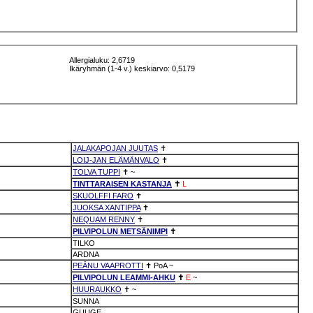
Allergialuku: 2,6719
Ikäryhmän (1-4 v.) keskiarvo: 0,5179
JALAKAPOJAN JUUTAS
✝
LOIJ-JAN ELÄMÄNVALO
✝
TOLVA TUPPI
✝
~
TINTTARAISEN KASTANJA
✝
L
SKUOLFFI FARO
✝
JUOKSA XANTIPPA
✝
NEQUAM RENNY
✝
PILVIPOLUN METSÄNIMPI
✝
TILKO
ARDNA
PEÄNU VAAPROTTI
✝
PoA
~
PILVIPOLUN LEAMMI-AHKU
✝
E
~
HUURAUKKO
✝
~
SUNNA
GUUGE