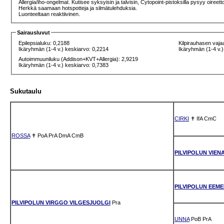
Allergia/iho-ongelmat. Kutisee syksyisin ja talvisin, Cytopoint-pistoksilla pysyy oiree
Herkkä saamaan hotspotteja ja silmätulehduksia.
Luonteeltaan reaktiivinen.
Sairausluvut
Epilepsialuku: 0,2188
Kilpirauhasen vaja
Ikäryhmän (1-4 v.) keskiarvo: 0,2214
Ikäryhmän (1-4 v.)
Autoimmuuniluku (Addison+KVT+Allergia): 2,9219
Ikäryhmän (1-4 v.) keskiarvo: 0,7383
Sukutaulu
CIRKI
✝
IfA
CmC
ROSSA
✝
PoA
PrA
DmA
CmB
PILVIPOLUN VIEN
PILVIPOLUN EEME
PILVIPOLUN VIRGGO VILGESJUOLGI
Pra
UNNA
PoB
PrA