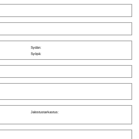
Sydän:
Syöpä:
Jalostustarkastus: