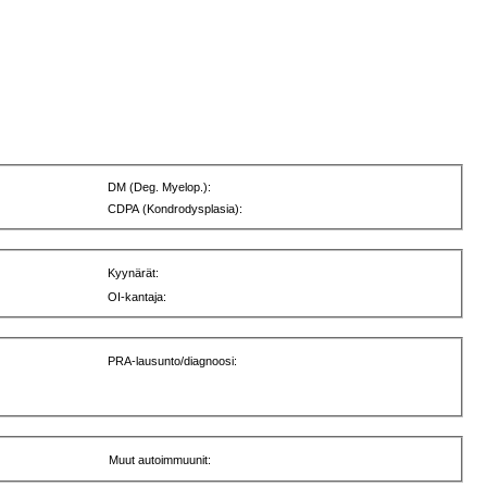
DM (Deg. Myelop.):
CDPA (Kondrodysplasia):
Kyynärät:
OI-kantaja:
PRA-lausunto/diagnoosi:
Muut autoimmuunit: