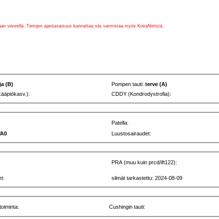
vaan viiveellä. Tietojen ajantasaisuus kannattaa siis varmistaa myös KoiraNetistä.
ja (B)
Pompen tauti:
terve (A)
kääpiökasv.):
CDDY (Kondrodystrofia):
Patella:
VA0
Luustosairaudet:
PRA (muu kuin prcd/ift122):
t:
silmät tarkastettu: 2024-08-09
toiminta:
Cushingin tauti: