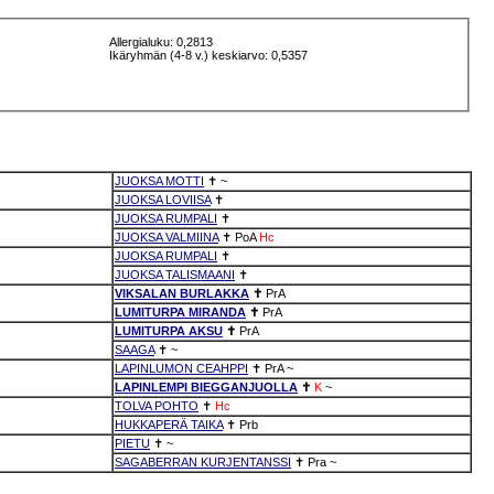
Allergialuku: 0,2813
Ikäryhmän (4-8 v.) keskiarvo: 0,5357
JUOKSA MOTTI
✝
~
JUOKSA LOVIISA
✝
JUOKSA RUMPALI
✝
JUOKSA VALMIINA
✝
PoA
Hc
JUOKSA RUMPALI
✝
JUOKSA TALISMAANI
✝
VIKSALAN BURLAKKA
✝
PrA
LUMITURPA MIRANDA
✝
PrA
LUMITURPA AKSU
✝
PrA
SAAGA
✝
~
LAPINLUMON CEAHPPI
✝
PrA
~
LAPINLEMPI BIEGGANJUOLLA
✝
K
~
TOLVA POHTO
✝
Hc
HUKKAPERÄ TAIKA
✝
Prb
PIETU
✝
~
SAGABERRAN KURJENTANSSI
✝
Pra
~