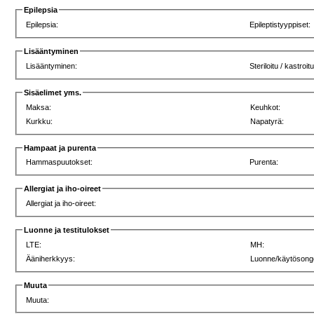
Epilepsia
Epilepsia:
Epileptistyyppiset:
Lisääntyminen
Lisääntyminen:
Steriloitu / kastroitu
Sisäelimet yms.
Maksa:
Keuhkot:
Kurkku:
Napatyrä:
Hampaat ja purenta
Hammaspuutokset:
Purenta:
Allergiat ja iho-oireet
Allergiat ja iho-oireet:
Luonne ja testitulokset
LTE:
MH:
Ääniherkkyys:
Luonne/käytösong
Muuta
Muuta: