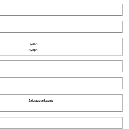
Sydän:
Syöpä:
Jalostustarkastus: