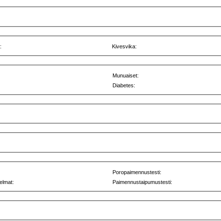
:
Kivesvika:
Munuaiset:
Diabetes:
Poropaimennustesti:
elmat:
Paimennustaipumustesti: