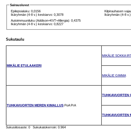
Sairausluvut
Epilepsialuku: 0,0156
Kilpirauhasen vaja
Ikäryhmän (4-8 v.) keskiarvo: 0,3078
Ikäryhmän (4-8 v.)
Autoimmuuniluku (Addison+KVT+Allergia): 0,4375
Ikäryhmän (4-8 v.) keskiarvo: 0,8227
Sukutaulu
MIKÄLIE SOKKA IR
MIKÄLIE ETULAAKERI
MIKÄLIE GIMMA
TUHKAVUORTEN 
TUHKAVUORTEN MEREN KIMALLUS
PoA
PrA
TUHKAVUORTEN M
Sukusiitosaste: 0 Sukukatokerroin: 0.964