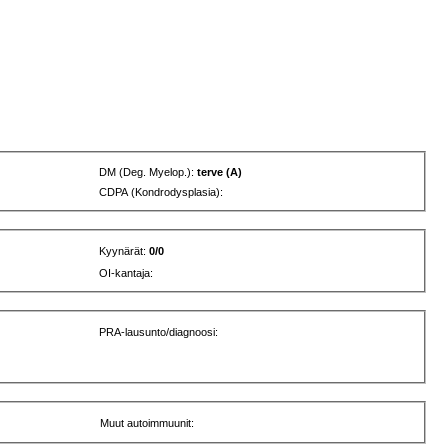
DM (Deg. Myelop.):
terve (A)
CDPA (Kondrodysplasia):
Kyynärät:
0/0
OI-kantaja:
PRA-lausunto/diagnoosi:
Muut autoimmuunit: