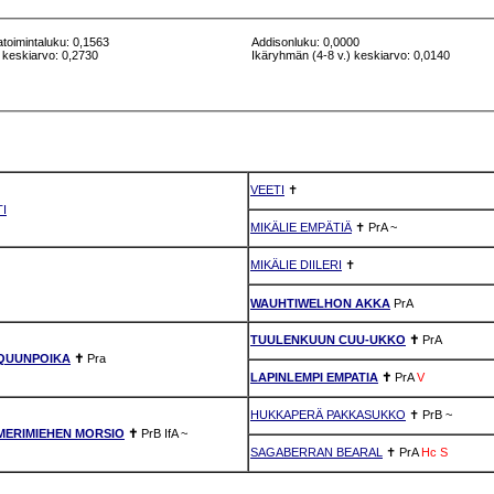
atoimintaluku: 0,1563
Addisonluku: 0,0000
 keskiarvo: 0,2730
Ikäryhmän (4-8 v.) keskiarvo: 0,0140
VEETI
✝
TI
MIKÄLIE EMPÄTIÄ
✝
PrA
~
MIKÄLIE DIILERI
✝
WAUHTIWELHON AKKA
PrA
TUULENKUUN CUU-UKKO
✝
PrA
QUUNPOIKA
✝
Pra
LAPINLEMPI EMPATIA
✝
PrA
V
HUKKAPERÄ PAKKASUKKO
✝
PrB
~
ERIMIEHEN MORSIO
✝
PrB
IfA
~
SAGABERRAN BEARAL
✝
PrA
Hc
S