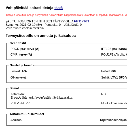
Voit päivittää koirasi tietoja
tästä
Tietojen kirjautuminen ja siirtyminen KoiraNetistä Lappalaiskoiratietokantaan ei tapahdu reaaliajassa, 
lpku TUHKAVUORTEN NIIN SEN TÄYTYY OLLA
FI21179/21
Syntynyt: 2021-02-19 (5v) Pentueita: 0 Jälkeläisiä: 0
Väri: musta vaalein merkein
Terveystiedoille on annettu julkaisulupa
Geenitestit
PRCD-pra:
terve (A)
IFT122-pra:
kanta
CMR:
terve (A)
POU1F1 (Aivolis. 
Nivelet ja luusto
Lonkat:
A/A
Polvet:
0/0
Olkanivelet:
Selkä:
LTV1 SP0 
Silmät
Katarakta:
RD:
Ei per./vähämerk./avoin/epäilyttävä katarakta:
PHTVL/PHPV:
Muut silmäsairaude
Autoimmuunisairaudet
Addison:
Kilpirauhasen vajaa