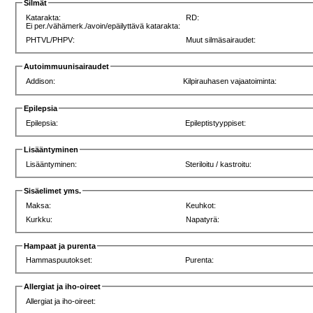
Silmät
Katarakta:
RD:
Ei per./vähämerk./avoin/epäilyttävä katarakta:
PHTVL/PHPV:
Muut silmäsairaudet:
Autoimmuunisairaudet
Addison:
Kilpirauhasen vajaatoiminta:
Epilepsia
Epilepsia:
Epileptistyyppiset:
Lisääntyminen
Lisääntyminen:
Steriloitu / kastroitu:
Sisäelimet yms.
Maksa:
Keuhkot:
Kurkku:
Napatyrä:
Hampaat ja purenta
Hammaspuutokset:
Purenta:
Allergiat ja iho-oireet
Allergiat ja iho-oireet: