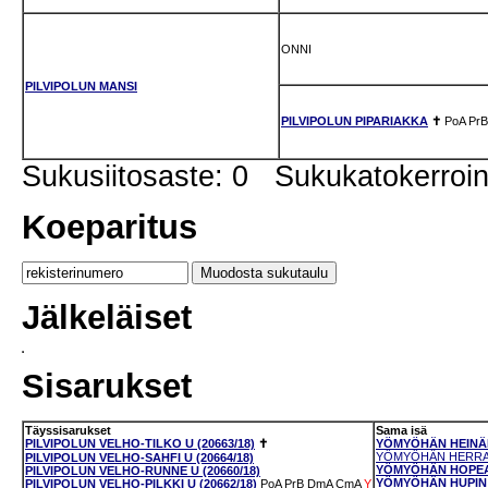
ONNI
PILVIPOLUN MANSI
PILVIPOLUN PIPARIAKKA
✝
PoA
PrB
Sukusiitosaste: 0 Sukukatokerro
Koeparitus
Jälkeläiset
Sisarukset
Täyssisarukset
Sama isä
PILVIPOLUN VELHO-TILKO U (20663/18)
✝
YÖMYÖHÄN HEINÄH
YÖMYÖHÄN HERRA H
PILVIPOLUN VELHO-SAHFI U (20664/18)
YÖMYÖHÄN HOPEAH
PILVIPOLUN VELHO-RUNNE U (20660/18)
YÖMYÖHÄN HUPIN H
PILVIPOLUN VELHO-PILKKI U (20662/18)
PoA
PrB
DmA
CmA
Y