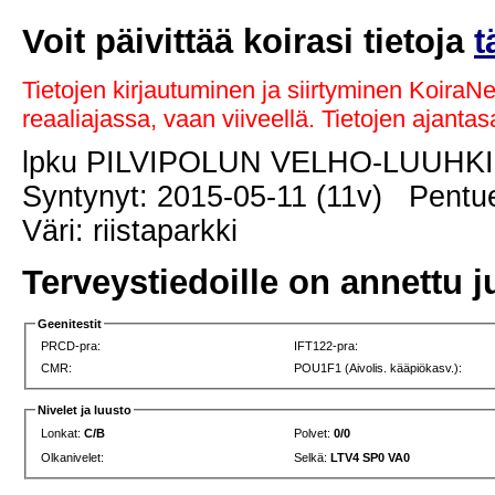
Voit päivittää koirasi tietoja
t
Tietojen kirjautuminen ja siirtyminen KoiraN
reaaliajassa, vaan viiveellä. Tietojen ajant
lpku PILVIPOLUN VELHO-LUUHK
Syntynyt: 2015-05-11 (11v) Pentue
Väri: riistaparkki
Terveystiedoille on annettu j
Geenitestit
PRCD-pra:
IFT122-pra:
CMR:
POU1F1 (Aivolis. kääpiökasv.):
Nivelet ja luusto
Lonkat:
C/B
Polvet:
0/0
Olkanivelet:
Selkä:
LTV4 SP0 VA0