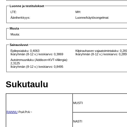
Luonne ja testitulokset
LTE:
MH:
Ääniherkkyys:
Luonne/käytösongelmat:
Muuta
Muuta:
Sairausluvut
Epilepsialuku: 0,4063
Kilpirauhasen vajaatoimintaluku: 0,28
Ikäryhmän (8-12 v.) keskiarvo: 0,3869
Ikäryhmän (8-12 v.) keskiarvo: 0,285
Autoimmuuniluku (Addison+KVT+Allergia):
2,3125
Ikäryhmän (8-12 v.) keskiarvo: 0,8495
Sukutaulu
MUSTI
RANNU
PoA
PrA
~
NASTI