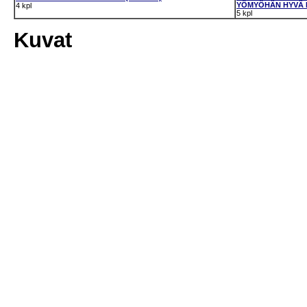
YÖMYÖHÄN HYVÄ HII
4 kpl
5 kpl
Kuvat