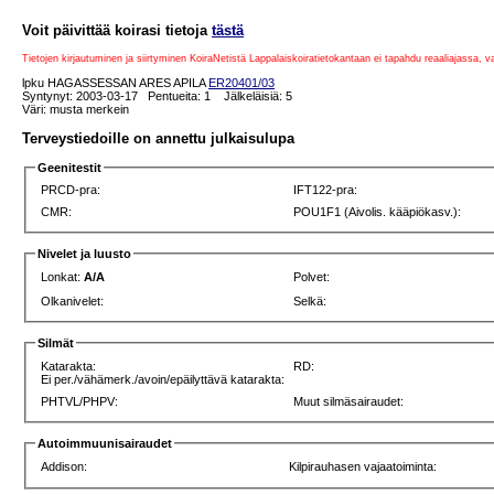
Voit päivittää koirasi tietoja
tästä
Tietojen kirjautuminen ja siirtyminen KoiraNetistä Lappalaiskoiratietokantaan ei tapahdu reaaliajassa, 
lpku HAGASSESSAN ARES APILA
ER20401/03
Syntynyt: 2003-03-17 Pentueita: 1 Jälkeläisiä: 5
Väri: musta merkein
Terveystiedoille on annettu julkaisulupa
Geenitestit
PRCD-pra:
IFT122-pra:
CMR:
POU1F1 (Aivolis. kääpiökasv.):
Nivelet ja luusto
Lonkat:
A/A
Polvet:
Olkanivelet:
Selkä:
Silmät
Katarakta:
RD:
Ei per./vähämerk./avoin/epäilyttävä katarakta:
PHTVL/PHPV:
Muut silmäsairaudet:
Autoimmuunisairaudet
Addison:
Kilpirauhasen vajaatoiminta: