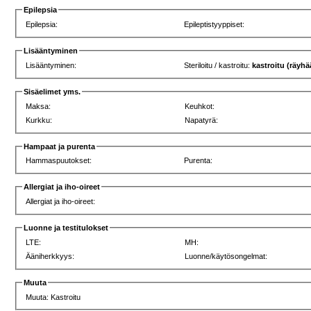
Epilepsia
Epilepsia:
Epileptistyyppiset:
Lisääntyminen
Lisääntyminen:
Steriloitu / kastroitu:
kastroitu (räyhä
Sisäelimet yms.
Maksa:
Keuhkot:
Kurkku:
Napatyrä:
Hampaat ja purenta
Hammaspuutokset:
Purenta:
Allergiat ja iho-oireet
Allergiat ja iho-oireet:
Luonne ja testitulokset
LTE:
MH:
Ääniherkkyys:
Luonne/käytösongelmat:
Muuta
Muuta: Kastroitu