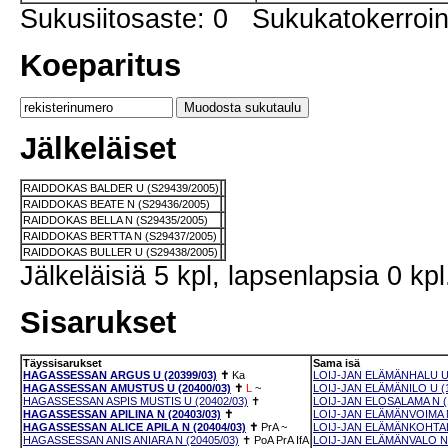
Sukusiitosaste: 0 Sukukatokerro
Koeparitus
Jälkeläiset
RAIDDOKAS BALDER U (S29439/2005)
RAIDDOKAS BEATE N (S29436/2005)
RAIDDOKAS BELLA N (S29435/2005)
RAIDDOKAS BERTTA N (S29437/2005)
RAIDDOKAS BULLER U (S29438/2005)
Jälkeläisiä 5 kpl, lapsenlapsia 0 kpl
Sisarukset
Täyssisarukset
Sama isä
HAGASSESSAN ARGUS U (20399/03)
✝
Ka
LOIJ-JAN ELÄMÄNHALU U 
HAGASSESSAN AMUSTUS U (20400/03)
✝
L
~
LOIJ-JAN ELÄMÄNILO U (1
HAGASSESSAN ASPIS MUSTIS U (20402/03)
✝
LOIJ-JAN ELOSALAMA N (
HAGASSESSAN APILINA N (20403/03)
✝
LOIJ-JAN ELÄMÄNVOIMA N
HAGASSESSAN ALICE APILA N (20404/03)
✝
PrA
~
LOIJ-JAN ELÄMÄNKOHTAL
HAGASSESSAN ANIS ANIARA N (20405/03)
✝
PoA
PrA
IfA
LOIJ-JAN ELÄMÄNVALO N 