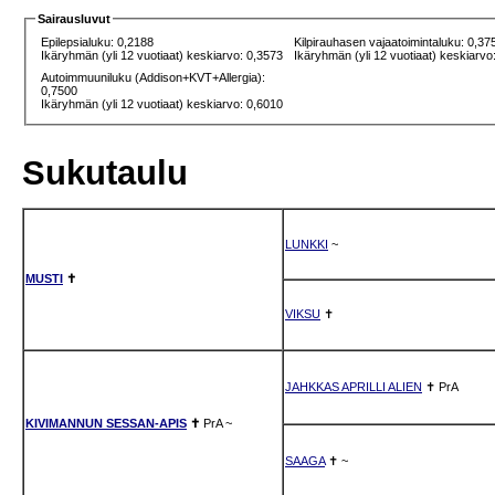
Sairausluvut
Epilepsialuku: 0,2188
Kilpirauhasen vajaatoimintaluku: 0,37
Ikäryhmän (yli 12 vuotiaat) keskiarvo: 0,3573
Ikäryhmän (yli 12 vuotiaat) keskiarvo
Autoimmuuniluku (Addison+KVT+Allergia):
0,7500
Ikäryhmän (yli 12 vuotiaat) keskiarvo: 0,6010
Sukutaulu
LUNKKI
~
MUSTI
✝
VIKSU
✝
JAHKKAS APRILLI ALIEN
✝
PrA
KIVIMANNUN SESSAN-APIS
✝
PrA
~
SAAGA
✝
~