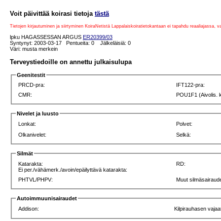
Voit päivittää koirasi tietoja
tästä
Tietojen kirjautuminen ja siirtyminen KoiraNetistä Lappalaiskoiratietokantaan ei tapahdu reaaliajassa, 
lpku HAGASSESSAN ARGUS
ER20399/03
Syntynyt: 2003-03-17 Pentueita: 0 Jälkeläisiä: 0
Väri: musta merkein
Terveystiedoille on annettu julkaisulupa
Geenitestit
PRCD-pra:
IFT122-pra:
CMR:
POU1F1 (Aivolis. 
Nivelet ja luusto
Lonkat:
Polvet:
Olkanivelet:
Selkä:
Silmät
Katarakta:
RD:
Ei per./vähämerk./avoin/epäilyttävä katarakta:
PHTVL/PHPV:
Muut silmäsairaude
Autoimmuunisairaudet
Addison:
Kilpirauhasen vajaa