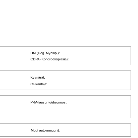
DM (Deg. Myelop.):
CDPA (Kondrodysplasia):
Kyynärät:
OI-kantaja:
PRA-lausunto/diagnoosi:
Muut autoimmuunit: