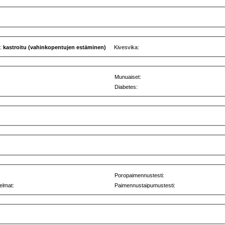
u:
kastroitu (vahinkopentujen estäminen)
Kivesvika:
Munuaiset:
Diabetes:
Poropaimennustesti:
elmat:
Paimennustaipumustesti: