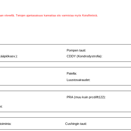
vaan viiveellä. Tietojen ajantasaisuus kannattaa siis varmistaa myös KoiraNetistä.
Pompen tauti:
kääpiökasv.):
CDDY (Kondrodystrofia):
Patella:
Luustosairaudet:
PRA (muu kuin prcd/ift122):
t:
toiminta:
Cushingin tauti: