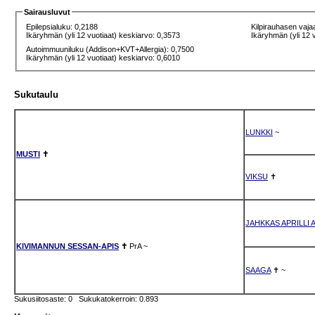
Sairausluvut
Epilepsialuku: 0,2188
Kilpirauhasen vaja
Ikäryhmän (yli 12 vuotiaat) keskiarvo: 0,3573
Ikäryhmän (yli 12 
Autoimmuuniluku (Addison+KVT+Allergia): 0,7500
Ikäryhmän (yli 12 vuotiaat) keskiarvo: 0,6010
Sukutaulu
LUNKKI
~
MUSTI
✝
VIKSU
✝
JAHKKAS APRILLI 
KIVIMANNUN SESSAN-APIS
✝
PrA
~
SAAGA
✝
~
Sukusiitosaste: 0 Sukukatokerroin: 0.893