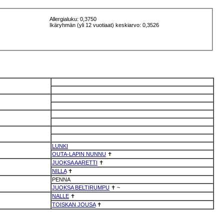
Allergialuku: 0,3750
Ikäryhmän (yli 12 vuotiaat) keskiarvo: 0,3526
LUNKI
OUTA-LAPIN NUNNU
✝
JUOKSA AARETTI
✝
NILLA
✝
PENNA
JUOKSA BELTIRUMPU
✝
~
NALLE
✝
TOISKAN JOUSA
✝