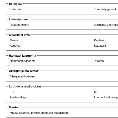
Epilepsia
Epilepsia:
Epileptistyyppiset:
Lisääntyminen
Lisääntyminen:
Steriloitu / kastroit
Sisäelimet yms.
Maksa:
Keuhkot:
Kurkku:
Napatyrä:
Hampaat ja purenta
Hammaspuutokset:
Purenta:
Allergiat ja iho-oireet
Allergiat ja iho-oireet:
Luonne ja testitulokset
LTE:
MH:
Ääniherkkyys:
Luonne/käytösong
Muuta
Muuta: kastroitu (vahinkopentujen estäminen)