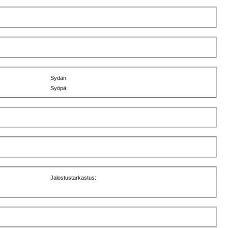
Sydän:
Syöpä:
Jalostustarkastus: