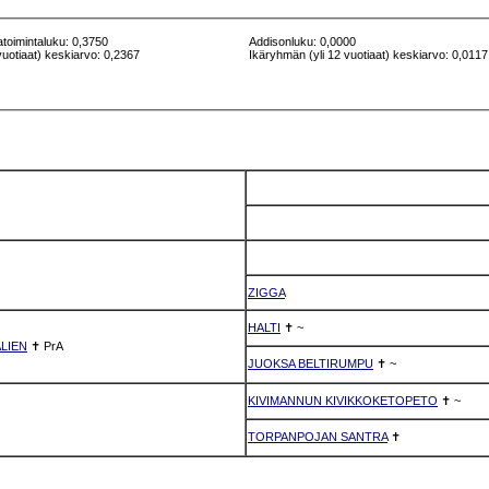
atoimintaluku: 0,3750
Addisonluku: 0,0000
vuotiaat) keskiarvo: 0,2367
Ikäryhmän (yli 12 vuotiaat) keskiarvo: 0,0117
ZIGGA
HALTI
✝
~
ALIEN
✝
PrA
JUOKSA BELTIRUMPU
✝
~
KIVIMANNUN KIVIKKOKETOPETO
✝
~
TORPANPOJAN SANTRA
✝