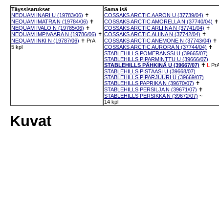
Täyssisarukset
Sama isä
NEQUAM INARI U (19783/06)
✝
COSSAKS ARCTIC AARON U (37739/04)
✝
NEQUAM IMATRA N (19784/06)
✝
COSSAKS ARCTIC AMORELLA N (37740/04)
✝
NEQUAM IVALO N (19785/06)
✝
COSSAKS ARCTIC ARLIINA N (37741/04)
✝
NEQUAM IMPIVAARA N (19786/06)
✝
COSSAKS ARCTIC ALIINA N (37742/04)
✝
NEQUAM INKI N (19787/06)
✝
PrA
COSSAKS ARCTIC ANEMONE N (37743/04)
✝
5 kpl
COSSAKS ARCTIC AURORA N (37744/04)
✝
STABLEHILLS POMERANSSI U (39665/07)
STABLEHILLS PIPARMINTTU U (39666/07)
STABLEHILLS PÄHKINÄ U (39667/07)
✝
L
Pr
STABLEHILLS PISTAASI U (39668/07)
STABLEHILLS PIPARJUURI U (39669/07)
STABLEHILLS PAPRIKA N (39670/07)
✝
STABLEHILLS PERSILJA N (39671/07)
✝
STABLEHILLS PERSIKKA N (39672/07)
~
14 kpl
Kuvat