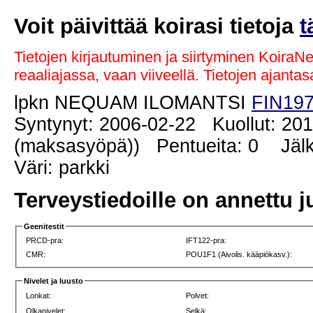
Voit päivittää koirasi tietoja
t
Tietojen kirjautuminen ja siirtyminen KoiraN
reaaliajassa, vaan viiveellä. Tietojen ajant
lpkn NEQUAM ILOMANTSI
FIN197
Syntynyt: 2006-02-22 Kuollut: 201
(maksasyöpä)) Pentueita: 0 Jälke
Väri: parkki
Terveystiedoille on annettu j
Geenitestit
PRCD-pra:
IFT122-pra:
CMR:
POU1F1 (Aivolis. kääpiökasv.):
Nivelet ja luusto
Lonkat:
Polvet:
Olkanivelet:
Selkä: