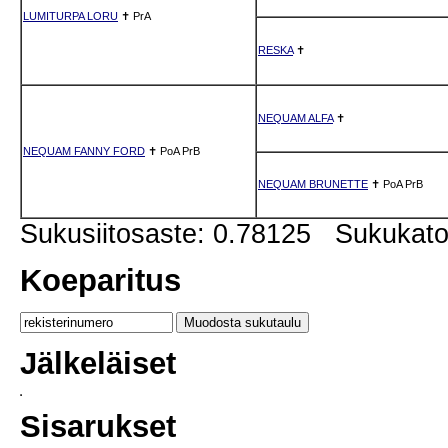
LUMITURPA LORU
✝
PrA
RESKA
✝
NEQUAM ALFA
✝
NEQUAM FANNY FORD
✝
PoA
PrB
NEQUAM BRUNETTE
✝
PoA
PrB
Sukusiitosaste: 0.78125 Sukukat
Koeparitus
Jälkeläiset
Sisarukset