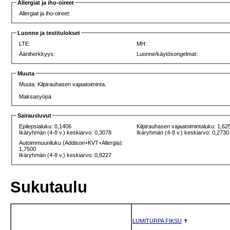
Allergiat ja iho-oireet
Allergiat ja iho-oireet:
Luonne ja testitulokset
LTE:
MH:
Ääniherkkyys:
Luonne/käytösongelmat:
Muuta
Muuta: Kilpirauhasen vajaatoiminta.
Maksasyöpä
Sairausluvut
Epilepsialuku: 0,1406
Kilpirauhasen vajaatoimintaluku: 1,62
Ikäryhmän (4-8 v.) keskiarvo: 0,3078
Ikäryhmän (4-8 v.) keskiarvo: 0,2730
Autoimmuuniluku (Addison+KVT+Allergia):
1,7500
Ikäryhmän (4-8 v.) keskiarvo: 0,8227
Sukutaulu
LUMITURPA FIKSU
✝