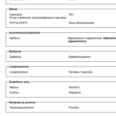
Silmät
Katarakta:
RD:
Ei per./vähämerk./avoin/epäilyttävä katarakta:
PHTVL/PHPV:
Muut silmäsairaudet:
Autoimmuunisairaudet
Addison:
Kilpirauhasen vajaatoiminta:
kilpirau
vajaatoiminta
Epilepsia
Epilepsia:
Epileptistyyppiset:
Lisääntyminen
Lisääntyminen:
Steriloitu / kastroitu:
Sisäelimet yms.
Maksa:
Keuhkot:
Kurkku:
Napatyrä:
Hampaat ja purenta
Hammaspuutokset:
Purenta: