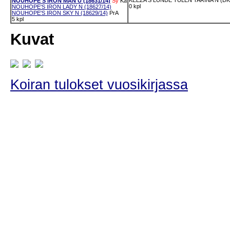
KEEZA'S LUNDE TULEN TARINA N (DK1
NOUHOPE'S IRON MAN U (18631/14)
Sy
Ka
0 kpl
NOUHOPE'S IRON LADY N (18627/14)
NOUHOPE'S IRON SKY N (18629/14)
PrA
5 kpl
Kuvat
Koiran tulokset vuosikirjassa