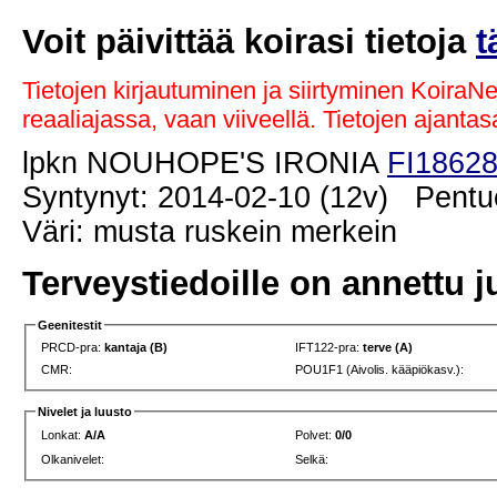
Voit päivittää koirasi tietoja
t
Tietojen kirjautuminen ja siirtyminen KoiraN
reaaliajassa, vaan viiveellä. Tietojen ajant
lpkn NOUHOPE'S IRONIA
FI18628
Syntynyt: 2014-02-10 (12v) Pentue
Väri: musta ruskein merkein
Terveystiedoille on annettu j
Geenitestit
PRCD-pra:
kantaja (B)
IFT122-pra:
terve (A)
CMR:
POU1F1 (Aivolis. kääpiökasv.):
Nivelet ja luusto
Lonkat:
A/A
Polvet:
0/0
Olkanivelet:
Selkä: