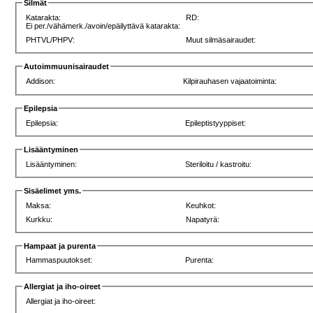
Silmät
Katarakta:
RD:
Ei per./vähämerk./avoin/epäilyttävä katarakta:
PHTVL/PHPV:
Muut silmäsairaudet:
Autoimmuunisairaudet
Addison:
Kilpirauhasen vajaatoiminta:
Epilepsia
Epilepsia:
Epileptistyyppiset:
Lisääntyminen
Lisääntyminen:
Steriloitu / kastroitu:
Sisäelimet yms.
Maksa:
Keuhkot:
Kurkku:
Napatyrä:
Hampaat ja purenta
Hammaspuutokset:
Purenta:
Allergiat ja iho-oireet
Allergiat ja iho-oireet: