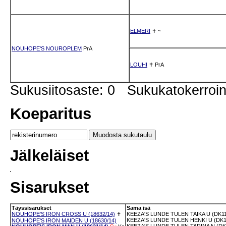
ELMERI
✝
~
NOUHOPE'S NOUROPLEM
PrA
LOUHI
✝
PrA
Sukusiitosaste: 0 Sukukatokerro
Koeparitus
Jälkeläiset
Sisarukset
Täyssisarukset
Sama isä
NOUHOPE'S IRON CROSS U (18632/14)
✝
KEEZA'S LUNDE TULEN TAIKA U (DK11
KEEZA'S LUNDE TULEN HENKI U (DK1
NOUHOPE'S IRON MAIDEN U (18630/14)