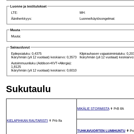
Luonne ja testitulokset
LTE:
MH:
Ääniherkkyys:
Luonne/käytösongelmat:
Muuta
Muuta:
Sairausluvut
Epilepsialuku: 0,4375
Kilpirauhasen vajaatoimintaluku: 0,20
Ikäryhmän (yli 12 vuotiaat) keskiarvo: 0,3573
Ikäryhmän (yli 12 vuotiaat) keskiarvo
Autoimmuuniluku (Addison+KVT+Allergia):
1,8125
Ikäryhmän (yli 12 vuotiaat) keskiarvo: 0,6010
Sukutaulu
MIKÄLIE STORMISTA
✝
PrB
IfA
KIELAPIHKAN RAUTARISTI
✝
Prb
Ifa
TUHKAVUORTEN LUMIHUNTU
✝
Pr