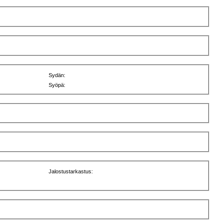
Sydän:
Syöpä:
Jalostustarkastus: