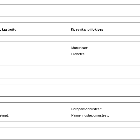
u:
kastroitu
Kivesvika:
piilokives
Munuaiset:
Diabetes:
Poropaimennustesti:
elmat:
Paimennustaipumustesti: