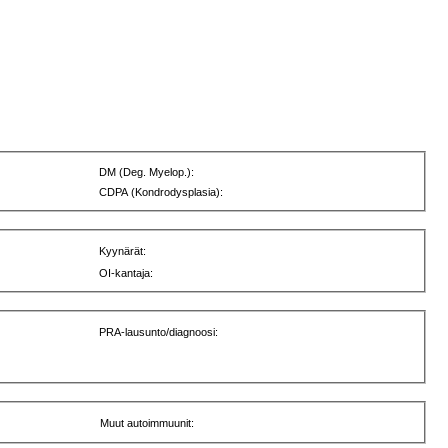
DM (Deg. Myelop.):
CDPA (Kondrodysplasia):
Kyynärät:
OI-kantaja:
PRA-lausunto/diagnoosi:
Muut autoimmuunit: