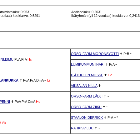
atoimintaluku: 0,9531
Addisonluku: 0,2031
vuotiaat) keskiarvo: 0,5291
Ikäryhmän (yli 12 vuotiaat) keskiarvo: 0,2413
ORSO-FARM MÖRÖNSYÖTTI
✝
PrB
~
INLEIMU
PoA
PrA
Hc
LUMIKUMMUN INARI
✝
PrA
~
ITÄTUULEN MOSSE
✝
Hc
LLANKUKKA
✝
PoA
PrA
DmA
~
Li
VIKSALAN NILLA
✝
ORSO-FARM EÄDJI
✝
~
PENNI
✝
PoA
PrA
CmA
Hc
ORSO-FARM ZIIKU
✝
~
STAALON DERRICK
✝
PrA
~
*
Ä
Sk
RAHKISVILDU
✝
~