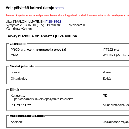
Voit päivittää koirasi tietoja
tästä
Tietojen kirjautuminen ja siirtyminen KoiraNetistä Lappalaiskoiratietokantaan ei tapahdu reaaliajassa, 
slku STAALON ILMARINEN
FI18435/13
Syntynyt: 2013-02-10 (13v) Pentueita: 0 Jälkeläisiä: 0
Väri: riistanvärinen
Terveystiedoille on annettu julkaisulupa
Geenitestit
PRCD-pra:
vanh. perusteella terve (a)
IFT122-pra:
CMR:
POU1F1 (Aivolis. 
Nivelet ja luusto
Lonkat:
Polvet:
Olkanivelet:
Selkä:
Silmät
Katarakta:
RD:
Ei per./vähämerk./avoin/epäilyttävä katarakta:
PHTVL/PHPV:
Muut silmäsairaude
Autoimmuunisairaudet
Addison:
Kilpirauhasen vajaa