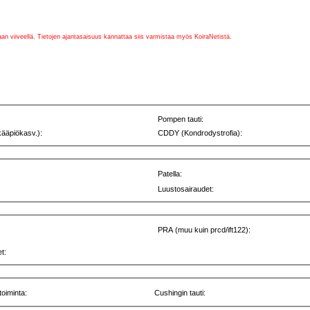
vaan viiveellä. Tietojen ajantasaisuus kannattaa siis varmistaa myös KoiraNetistä.
Pompen tauti:
kääpiökasv.):
CDDY (Kondrodystrofia):
Patella:
Luustosairaudet:
PRA (muu kuin prcd/ift122):
t:
toiminta:
Cushingin tauti: