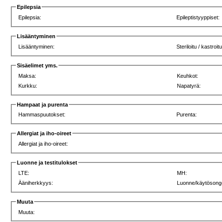
Epilepsia
Epilepsia:
Epileptistyyppiset:
Lisääntyminen
Lisääntyminen:
Steriloitu / kastroit
Sisäelimet yms.
Maksa:
Keuhkot:
Kurkku:
Napatyrä:
Hampaat ja purenta
Hammaspuutokset:
Purenta:
Allergiat ja iho-oireet
Allergiat ja iho-oireet:
Luonne ja testitulokset
LTE:
MH:
Ääniherkkyys:
Luonne/käytösong
Muuta
Muuta: