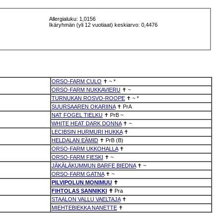
Allergialuku: 1,0156
Ikäryhmän (yli 12 vuotiaat) keskiarvo: 0,4476
ORSO-FARM CULO
✝
~
*
ORSO-FARM NUKKAVIERU
✝
~
TURNUKAN ROSVO-ROOPE
✝
~
*
SUURSAAREN OKARIINA
✝
PrA
NAT FOGEL TIELKU
✝
PrB
~
WHITE HEAT DARK DONNA
✝
~
LECIBSIN HURMURI HUKKA
✝
HELDALAN EÄMID
✝
PrB (B)
ORSO-FARM UKKOHALLA
✝
ORSO-FARM FIESKI
✝
~
JÄKÄLÄKUMMUN BARFE BIEDNA
✝
~
ORSO-FARM GATNA
✝
~
PILVIPOLUN MONIMUU
✝
FIHTOLAS SANNIKKI
✝
Pra
STAALON VALLU VAELTAJA
✝
MIEHTEBIEKKA NANETTE
✝