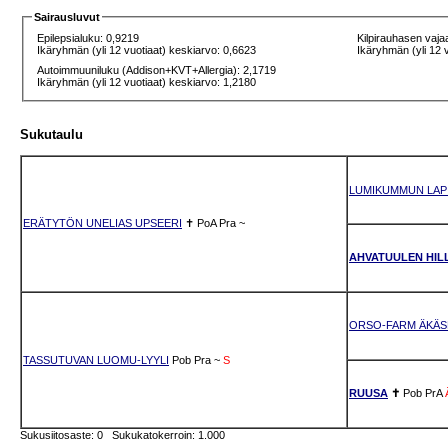
Sairausluvut
Epilepsialuku: 0,9219
Kilpirauhasen vaja
Ikäryhmän (yli 12 vuotiaat) keskiarvo: 0,6623
Ikäryhmän (yli 12 
Autoimmuuniluku (Addison+KVT+Allergia): 2,1719
Ikäryhmän (yli 12 vuotiaat) keskiarvo: 1,2180
Sukutaulu
LUMIKUMMUN LAP
ERÄTYTÖN UNELIAS UPSEERI
✝
PoA
Pra
~
AHVATUULEN HI
ORSO-FARM ÄKÄS
TASSUTUVAN LUOMU-LYYLI
Pob
Pra
~
S
RUUSA
✝
Pob
PrA
Sukusiitosaste: 0 Sukukatokerroin: 1.000