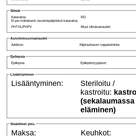
Silmät
Katarakta:
RD:
Ei per./vähämerk./avoin/epäilyttävä katarakta:
PHTVL/PHPV:
Muut silmäsairaudet:
Autoimmuunisairaudet
Addison:
Kilpirauhasen vajaatoiminta:
Epilepsia
Epilepsia:
Epileptistyyppiset:
Lisääntyminen
Lisääntyminen:
Steriloitu /
kastroitu:
kastro
(sekalaumassa
eläminen)
Sisäelimet yms.
Maksa:
Keuhkot: