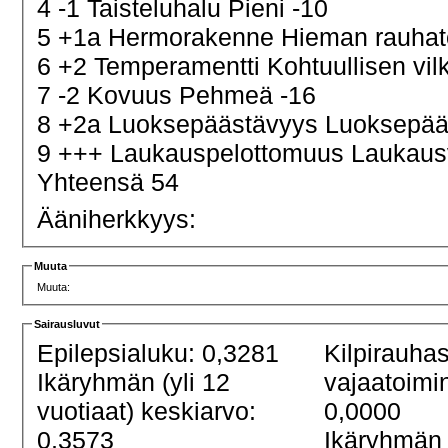
4 -1 Taisteluhalu Pieni -10
5 +1a Hermorakenne Hieman rauha
6 +2 Temperamentti Kohtuullisen vi
7 -2 Kovuus Pehmeä -16
8 +2a Luoksepäästävyys Luoksepääs
9 +++ Laukauspelottomuus Laukau
Yhteensä 54
Ääniherkkyys:
Muuta
Muuta:
Sairausluvut
Epilepsialuku: 0,3281
Kilpirauha
Ikäryhmän (yli 12
vajaatoimi
vuotiaat) keskiarvo:
0,0000
0,3573
Ikäryhmän 