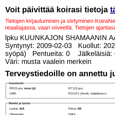
Voit päivittää koirasi tietoja
t
Tietojen kirjautuminen ja siirtyminen KoiraN
reaaliajassa, vaan viiveellä. Tietojen ajant
lpku KUUNKAJON SHAMAANIN 
Syntynyt: 2009-02-03 Kuollut: 202
syöpä) Pentueita: 0 Jälkeläisiä:
Väri: musta vaalein merkein
Terveystiedoille on annettu j
Geenitestit
PRCD-pra:
terve (A)
IFT122-pra:
CMR:
POU1F1 (Aivolis. kääpiökasv.):
Nivelet ja luusto
Lonkat:
A/A
Polvet:
0/0
Olkanivelet:
Selkä: