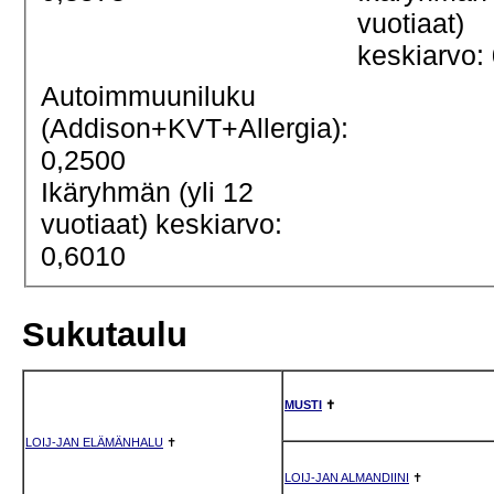
vuotiaat)
keskiarvo:
Autoimmuuniluku
(Addison+KVT+Allergia):
0,2500
Ikäryhmän (yli 12
vuotiaat) keskiarvo:
0,6010
Sukutaulu
MUSTI
✝
LOIJ-JAN ELÄMÄNHALU
✝
LOIJ-JAN ALMANDIINI
✝