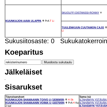
SKUOLFFI DISTANSSI-RONNY
✝
KUUNKAJON AAVA ULAPPA
✝
PrA
T
Li
TUULENKUUN CUUTAMON CAJO
✝
Li
Sukusiitosaste: 0 Sukukatokerro
Koeparitus
Jälkeläiset
Sisarukset
Täyssisarukset
Sama isä
KUUNKAJON SHAMAANIN TOIVO U (18369/09)
✝
H
Sk
ILTAHÄMYN YSTÄVÄN R
KUUNKAJON SHAMAANIN VOIMA U (18370/09)
✝
PrA
H
Ka
ILTAHÄMYN YSTÄVÄN I
2 kpl
ILTAHÄMYN YSTÄVÄN 