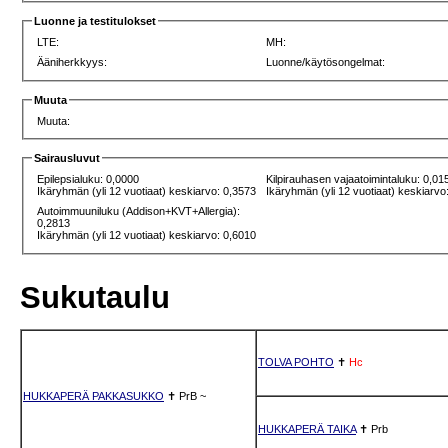
Luonne ja testitulokset
LTE:
MH:
Ääniherkkyys:
Luonne/käytösongelmat:
Muuta
Muuta:
Sairausluvut
Epilepsialuku: 0,0000
Kilpirauhasen vajaatoimintaluku: 0,01
Ikäryhmän (yli 12 vuotiaat) keskiarvo: 0,3573
Ikäryhmän (yli 12 vuotiaat) keskiarvo
Autoimmuuniluku (Addison+KVT+Allergia):
0,2813
Ikäryhmän (yli 12 vuotiaat) keskiarvo: 0,6010
Sukutaulu
TOLVA POHTO
✝
Hc
HUKKAPERÄ PAKKASUKKO
✝
PrB
~
HUKKAPERÄ TAIKA
✝
Prb