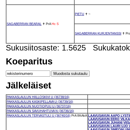
PIETU
✝
~
SAGABERRAN BEARAL
✝
PrA
Hc
S
SAGABERRAN KURJENTANSSI
✝
Pr
Sukusiitosaste: 1.5625 Sukukato
Koeparitus
Jälkeläiset
PAKKASLAULUN HIILLOSKIVI U (36738/16)
PAKKASLAULUN KASKIPELLAVA U (36739/16)
PAKKASLAULUN NUOTIOPUU U (36737/16)
PAKKASLAULUN SAVUHAHTUVA N (36736/16)
PAKKASLAULUN TERVASTULI U (36740/16)
PrA
IfA
AkA
LAAVUSAVUN AAPO LYSTIK
LAAVUSAVUN EERO VILKAS 
LAAVUSAVUN JUHANI VIISA
LAAVUSAVUN LAURI UJO U 
LAAVUSAVUN SIMEONI UNEL