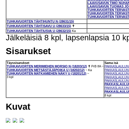
LAAVUSAVUN TIMO NUHANE
LAAVUSAVUN TUOMAS JÖRÖ
TUHKAVUORTEN TERVASTÖ
TUHKAVUORTEN TERVASTU
TUHKAVUORTEN TERVASTA
TUHKAVUORTEN TÄHTIHUNTU N (28631/15)
TUHKAVUORTEN TÄHTISAVU U (28633/15)
✝
TUHKAVUORTEN TÄHTIUSVA U (28632/15)
Ka
Jälkeläisiä 8 kpl, lapsenlapsia 10 kp
Sisarukset
Täyssisarukset
Sama isä
TUHKAVUORTEN MERIMIEHEN MORSIO N (18203/12)
✝
PrB
IfA
~
PAKKASLAULUN 
TUHKAVUORTEN METSÄSTÄJÄPOIKA U (18202/12)
~
Ka
PAKKASLAULUN 
TUHKAVUORTEN MATKAMIEHEN NÄKY U (18201/12)
~
PAKKASLAULUN 
3 kpl
PAKKASLAULUN 
PAKKASLAULUN 
PAKKASLAULUN 
PAKKASLAULUN 
PAKKASLAULUN
8 kpl
Kuvat