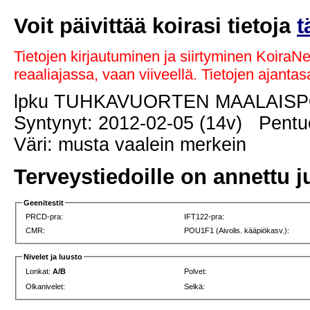
Voit päivittää koirasi tietoja
t
Tietojen kirjautuminen ja siirtyminen KoiraN
reaaliajassa, vaan viiveellä. Tietojen ajant
lpku TUHKAVUORTEN MAALAIS
Syntynyt: 2012-02-05 (14v) Pentue
Väri: musta vaalein merkein
Terveystiedoille on annettu j
Geenitestit
PRCD-pra:
IFT122-pra:
CMR:
POU1F1 (Aivolis. kääpiökasv.):
Nivelet ja luusto
Lonkat:
A/B
Polvet:
Olkanivelet:
Selkä: