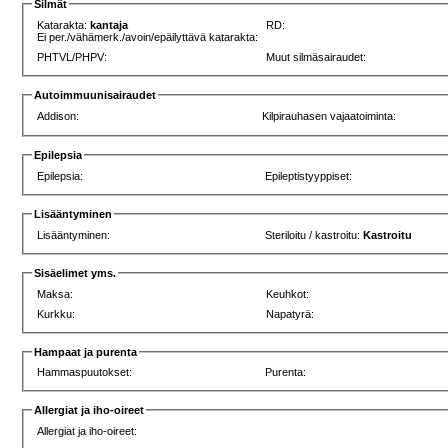
Silmät
Katarakta:
kantaja
RD:
Ei per./vähämerk./avoin/epäilyttävä katarakta:
PHTVL/PHPV:
Muut silmäsairaudet:
Autoimmuunisairaudet
Addison:
Kilpirauhasen vajaatoiminta:
Epilepsia
Epilepsia:
Epileptistyyppiset:
Lisääntyminen
Lisääntyminen:
Steriloitu / kastroitu:
Kastroitu
Sisäelimet yms.
Maksa:
Keuhkot:
Kurkku:
Napatyrä:
Hampaat ja purenta
Hammaspuutokset:
Purenta:
Allergiat ja iho-oireet
Allergiat ja iho-oireet: