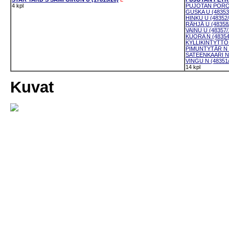
4 kpl
PUJOTAN PORO-K
GUSKA U (48353
HINKU U (48352/
RÄHJÄ U (48358
VAINU U (48357/
KUORA N (48354
KYLLIKINTYTTÖ 
PIMUNTYTÄR N (
SATEENKAARI N 
VINGU N (48351/
14 kpl
Kuvat