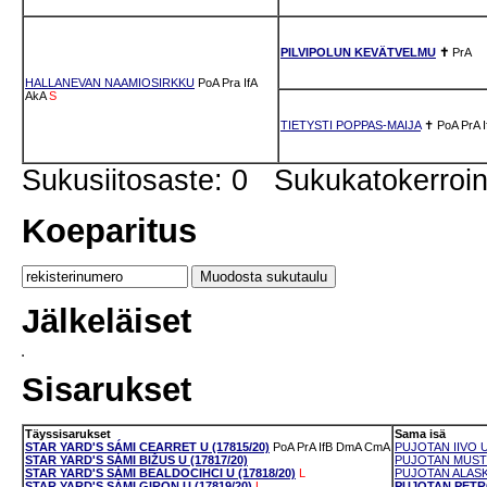
PILVIPOLUN KEVÄTVELMU
✝
PrA
HALLANEVAN NAAMIOSIRKKU
PoA
Pra
IfA
AkA
S
TIETYSTI POPPAS-MAIJA
✝
PoA
PrA
I
Sukusiitosaste: 0 Sukukatokerro
Koeparitus
Jälkeläiset
Sisarukset
Täyssisarukset
Sama isä
STAR YARD'S SÁMI CEARRET U (17815/20)
PoA
PrA
IfB
DmA
CmA
PUJOTAN IIVO U
STAR YARD'S SÁMI BIŽUS U (17817/20)
PUJOTAN MUSTI 
STAR YARD'S SÁMI BEALDOCIHCI U (17818/20)
L
PUJOTAN ALASKA
STAR YARD'S SÁMI GIRON U (17819/20)
L
PUJOTAN PETRO