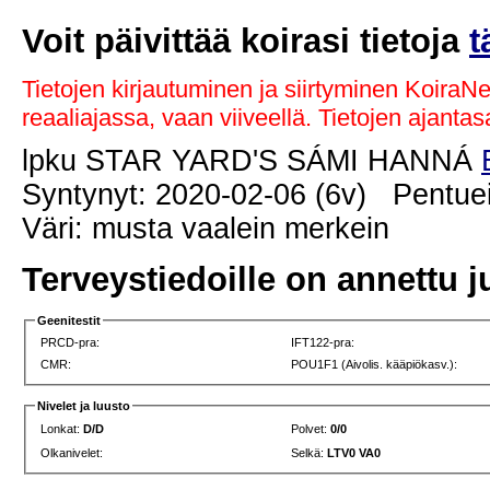
Voit päivittää koirasi tietoja
t
Tietojen kirjautuminen ja siirtyminen KoiraN
reaaliajassa, vaan viiveellä. Tietojen ajant
lpku STAR YARD'S SÁMI HANNÁ
Syntynyt: 2020-02-06 (6v) Pentuei
Väri: musta vaalein merkein
Terveystiedoille on annettu j
Geenitestit
PRCD-pra:
IFT122-pra:
CMR:
POU1F1 (Aivolis. kääpiökasv.):
Nivelet ja luusto
Lonkat:
D/D
Polvet:
0/0
Olkanivelet:
Selkä:
LTV0 VA0