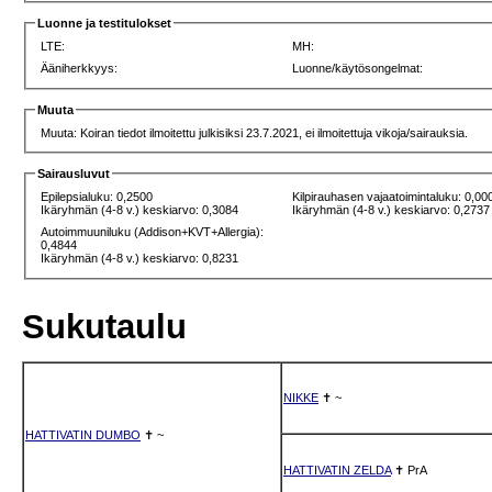
Luonne ja testitulokset
LTE:
MH:
Ääniherkkyys:
Luonne/käytösongelmat:
Muuta
Muuta: Koiran tiedot ilmoitettu julkisiksi 23.7.2021, ei ilmoitettuja vikoja/sairauksia.
Sairausluvut
Epilepsialuku: 0,2500
Kilpirauhasen vajaatoimintaluku: 0,00
Ikäryhmän (4-8 v.) keskiarvo: 0,3084
Ikäryhmän (4-8 v.) keskiarvo: 0,2737
Autoimmuuniluku (Addison+KVT+Allergia):
0,4844
Ikäryhmän (4-8 v.) keskiarvo: 0,8231
Sukutaulu
NIKKE
✝
~
HATTIVATIN DUMBO
✝
~
HATTIVATIN ZELDA
✝
PrA