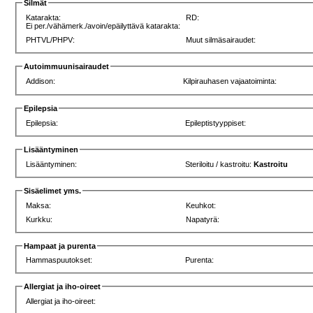
Silmät
Katarakta:
RD:
Ei per./vähämerk./avoin/epäilyttävä katarakta:
PHTVL/PHPV:
Muut silmäsairaudet:
Autoimmuunisairaudet
Addison:
Kilpirauhasen vajaatoiminta:
Epilepsia
Epilepsia:
Epileptistyyppiset:
Lisääntyminen
Lisääntyminen:
Steriloitu / kastroitu:
Kastroitu
Sisäelimet yms.
Maksa:
Keuhkot:
Kurkku:
Napatyrä:
Hampaat ja purenta
Hammaspuutokset:
Purenta:
Allergiat ja iho-oireet
Allergiat ja iho-oireet: