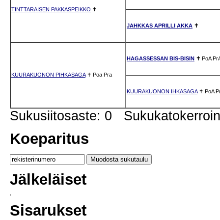
TINTTARAISEN PAKKASPEIKKO
✝
JAHKKAS APRILLI AKKA
✝
HAGASSESSAN BIS-BISIN
✝
PoA
Pr
KUURAKUONON PIHKASAGA
✝
Poa
Pra
KUURAKUONON IHKASAGA
✝
PoA
P
Sukusiitosaste: 0 Sukukatokerro
Koeparitus
Jälkeläiset
Sisarukset