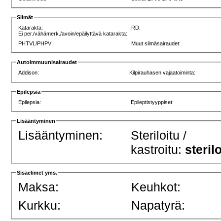
Silmät
Katarakta:
RD:
Ei per./vähämerk./avoin/epäilyttävä katarakta:
PHTVL/PHPV:
Muut silmäsairaudet:
Autoimmuunisairaudet
Addison:
Kilpirauhasen vajaatoiminta:
Epilepsia
Epilepsia:
Epileptistyyppiset:
Lisääntyminen
Lisääntyminen:
Steriloitu /
kastroitu:
steril
Sisäelimet yms.
Maksa:
Keuhkot:
Kurkku:
Napatyrä: