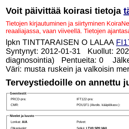
Voit päivittää koirasi tietoja
t
Tietojen kirjautuminen ja siirtyminen KoiraN
reaaliajassa, vaan viiveellä. Tietojen ajant
lpkn TINTTARAISEN O LALAA
FI1
Syntynyt: 2012-01-31 Kuollut: 202
diagnosointia) Pentueita: 0 Jälkel
Väri: musta ruskein ja valkoisin me
Terveystiedoille on annettu j
Geenitestit
PRCD-pra:
IFT122-pra:
CMR:
POU1F1 (Aivolis. kääpiökasv.):
Nivelet ja luusto
Lonkat:
A/A
Polvet:
Olkanivelet:
Selkä:
LTV0 SP0 VA0