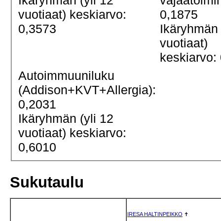
Ikäryhmän (yli 12
vajaatoimi
vuotiaat) keskiarvo:
0,1875
0,3573
Ikäryhmän 
vuotiaat)
keskiarvo:
Autoimmuuniluku
(Addison+KVT+Allergia):
0,2031
Ikäryhmän (yli 12
vuotiaat) keskiarvo:
0,6010
Sukutaulu
IRESA HALTINPEIKKO
✝