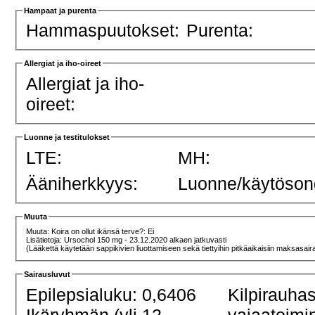
Hampaat ja purenta
Hammaspuutokset:
Purenta:
Allergiat ja iho-oireet
Allergiat ja iho-
oireet:
Luonne ja testitulokset
LTE:
MH:
Ääniherkkyys:
Luonne/käytöson
Muuta
Muuta: Koira on ollut ikänsä terve?: Ei
Lisätietoja: Ursochol 150 mg - 23.12.2020 alkaen jatkuvasti
(Lääkettä käytetään sappikivien liuottamiseen sekä tiettyihin pitkäaikaisiin maksasaira
Sairausluvut
Epilepsialuku: 0,6406
Kilpirauha